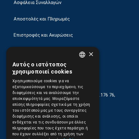
Ασφάλεια Συναλλαγών
Αποστολές και Πληρωμές
Επιστροφές και Ακυρώσεις
×
Αυτός ο ιστότοπος
GREEK
χρησιμοποιεί cookies
ENGLISH
Χρησιμοποιούμε cookies για να
εξατομικεύσουμε το περιεχόμενο, τις
διαφημίσεις και να αναλύσουμε την
Γεωργίου Κρέμου 13-17, Καλλιθέα, Τ.Κ.176 76,
επισκεψιμότητά μας. Μοιραζόμαστε
Αθήνα, Ελλάδα
επίσης πληροφορίες σχετικά με τη χρήση
του ιστότοπού μας με τους συνεργάτες
210.9566.401
(11.30-17.00)
διαφήμισης και ανάλυσης, οι οποίοι
ενδέχεται να τις συνδυάσουν με άλλες
210.9566.
402
πληροφορίες που τους έχετε παράσχει ή
που έχουν συλλέξει από τη χρήση των
Email:
info@pds.com.gr