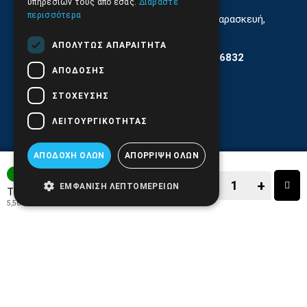
υπηρεσιών τους από εσάς.
Διαβάστε
περισσότερα
Εξυπηρέτηση Κοινού Δευτέρα έως Παρασκευή,
11:30 - 17.00
ΑΠΟΛΎΤΩΣ ΑΠΑΡΑΊΤΗΤΑ
Αρ. ΓΕΜΗ 6204101000 | Αρ. ΕΜΠΑ 6832
ΑΠΌΔΟΣΗΣ
ΣΤΌΧΕΥΣΗΣ
ΛΕΙΤΟΥΡΓΙΚΌΤΗΤΑΣ
ΑΠΟΔΟΧΉ ΌΛΩΝ
ΑΠΌΡΡΙΨΗ ΌΛΩΝ
ΑΜΕΣΑ ΔΙΑΘΕΣΙΜΟ
−
+
ΕΜΦΆΝΙΣΗ ΛΕΠΤΟΜΕΡΕΙΏΝ
6,89€
Τιμή:
5,56€
+ ΦΠΑ 24%
−
+
ΑΓΟΡΑ
ΑΓΑΠΗΜΕΝΟ!
ΣΥΓΚΡΙΣΗ