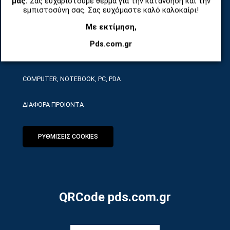
μας.
Σας ευχαριστούμε θερμά για την κατανόηση και την
ΤΗΛΕΠΙΚΟΙΝΩΝΙΕΣ, ΑΣΥΡΜΑΤΑ, FCT
εμπιστοσύνη σας. Σας ευχόμαστε καλό καλοκαίρι!
Με εκτίμηση,
ΕΡΓΑΛΕΙΑ SERVICE
Pds.com.gr
ΟΙΚΙΑΚΕΣ ΣΥΣΚΕΥΕΣ
COMPUTER, NOTEBOOK, PC, PDA
ΔΙΑΦΟΡΑ ΠΡΟΙΟΝΤΑ
ΡΥΘΜΙΣΕΙΣ COOKIES
QRCode pds.com.gr