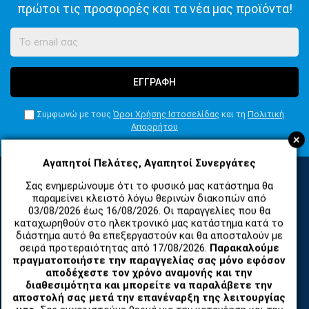
πρώτοι τις προσφορές και τα νέα μας προϊόντα!
ΕΓΓΡΑΦΗ
Συμφωνώ με τους
Όροι Χρήσης Ιστοσελίδας
και τη
Πολιτική
Απορρήτου
+
Αγαπητοί Πελάτες, Αγαπητοί Συνεργάτες
Σας ενημερώνουμε ότι το φυσικό μας κατάστημα θα
παραμείνει κλειστό λόγω θερινών διακοπών από
ΚΑΤΗΓΟΡΙΕΣ
03/08/2026 έως 16/08/2026. Οι παραγγελίες που θα
καταχωρηθούν στο ηλεκτρονικό μας κατάστημα κατά το
διάστημα αυτό θα επεξεργαστούν και θα αποσταλούν με
ΑΝΤΑΛΛΑΚΤΙΚΑ ΚΑΙ ΑΞΕΣΟΥΑΡ ΚΙΝΗΤΩΝ ΤΗΛΕΦΩΝΩΝ
σειρά προτεραιότητας από 17/08/2026.
Παρακαλούμε
πραγματοποιήστε την παραγγελίας σας μόνο εφόσον
αποδέχεστε τον χρόνο αναμονής και την
TABLET
διαθεσιμότητα και μπορείτε να παραλάβετε την
αποστολή σας μετά την επανέναρξη της λειτουργίας