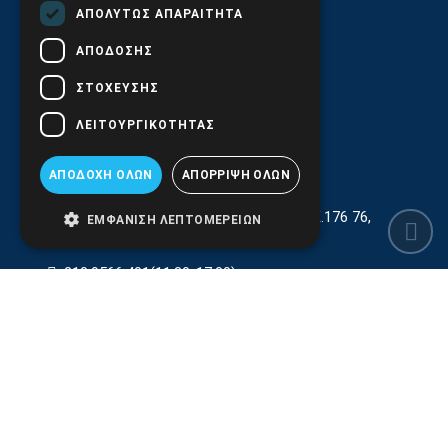
ΑΠΟΛΎΤΩΣ ΑΠΑΡΑΊΤΗΤΑ
ΑΠΌΔΟΣΗΣ
ΣΤΌΧΕΥΣΗΣ
ΛΕΙΤΟΥΡΓΙΚΌΤΗΤΑΣ
ΑΠΟΔΟΧΉ ΌΛΩΝ
ΑΠΌΡΡΙΨΗ ΌΛΩΝ
Γεωργίου Κρέμου 13-17, Καλλιθέα, Τ.Κ.176 76,
ΕΜΦΆΝΙΣΗ ΛΕΠΤΟΜΕΡΕΙΏΝ
Αθήνα, Ελλάδα
210.9566.401
(11.30-17.00)
210.9566.
402
Email:
info@pds.com.gr
Εξυπηρέτηση Κοινού Δευτέρα έως Παρασκευή,
11:30 - 17.00
Αρ. ΓΕΜΗ 6204101000 | Αρ. ΕΜΠΑ 6832