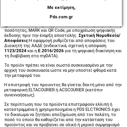
αποστολής είναι η ηλεκτρονική μορφή του παραδοσιακού
Με εκτίμηση,
δελτίου, η οποία διαβιβάζεται σε πραγματικό χρόνο στην
πλατφόρμα
myDATA της ΑΑΔΕ
. Αντικαθιστά τα έντυπα,
Pds.com.gr
προσφέροντας παρακολούθηση διακίνησης σε πραγματικό
χρόνο. Η έκδοση περιλαμβάνει αποστολέα, παραλήπτη, είδη,
ποσότητες, MARK και QR Code, με υποχρέωση ψηφιακής
έκδοσης πριν την έναρξη αποστολής
Σχετική Νομοθεσία/
Αποφάσεις:
Η εφαρμογή ρυθμίζεται από αποφάσεις του
Διοικητή της ΑΑΔΕ (ενδεικτικά, σχετική η απόφαση
1123/2024
και η
Ε.2016/2026
για τη ψηφιακή διακίνηση και
τη διαβίβαση στο myDATA).
Το προϊόν πρέπει να είναι σωστά συσκευασμένο με την
αρχική του συσκευασία ώστε να μην υποστεί φθορά κατά
την μεταφορά του.
Η επιστροφή του προιοντος θα γίνεται δεκτή μόνο από την
μεταφορική ELTACOURIER ή ACSCOURIER (κατόπιν
συνεννοήσεως).
Σε περίπτωση που τα προϊόντα επιστραφούν ελλιπή ή
κατεστραμμένα ή χρησιμοποιημένα η PDS ELCTRONICS έχει
το δικαίωμα να ζητήσει αποζημίωση από τον πελάτη, το
ποσό το οποίο θα καθορίζεται από την κατάσταση του
προϊόντος και να προβαίνει σε ολικό ή μερικό συμψηφισμό