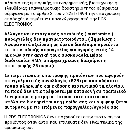
πλαίσιο της εμπορικής, επιχειρηματικής, βιοτεχνικής ή
ελευθέριας επαγγελματικής δραστηριότητας εξαιρείται
σύμφωνα με το άρθρο 3 του ν. 2251/1994 την υποχρέωση
αποδοχής αιτημάτων υπαναχώρησης από την PDS
ELECTRONICS.
Αλλαγές και επιστροφές σε ειδικές (
customize )
παραγγελίες δεν πραγματοποιούνται. ( Σημείωση :
Αφορά κατά εξαίρεση μη άμεσα διαθέσιμα προϊόντα
κατόπιν ειδικής παραγγελίας για αγορές εντός 14
ημερών στην αρχική τους συσκευασία, μέσω
διαδικασίας RMA, υπάρχει χρέωση διαχείρισης
επιστροφής 25 ευρω )
Σε περιπτώσεις επιστροφής προϊόντων που αφορούν
επαγγελματικές συναλλαγές (B2B) με οποιοδήποτε
τρόπο πληρωμής και έκδοσης πιστωτικού τιμολογίου,
τα ποσά δεν επιστρέφονται με καταβολή σε τραπεζικό
λογαριασμό ή μετρητά. Το εκάστοτε πιστωτικό
υπόλοιπο διατηρείται στη μερίδα σας και συμψηφίζεται
αυτόματα με τις επόμενες παραγγελίες/αγορές σας
Η PDS ELECTRONICS δεν υποχρεούται στην πίστωση του
προϊόντος όταν αυτό που επιλέξατε δεν είναι τελικά της
αρεσκείας σας.