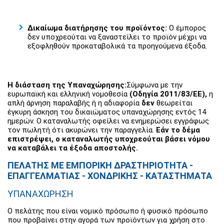
Δικαίωμα διατήρησης του προϊόντος:
Ο έμπορος
δεν υποχρεούται να ξαναστείλει το προϊόν μέχρι να
εξοφληθούν προκαταβολικά τα προηγούμενα έξοδα.
Η διάσταση της Υπαναχώρησης:
Σύμφωνα με την
ευρωπαϊκή και ελληνική νομοθεσία
(Οδηγία 2011/83/ΕΕ),
η
απλή άρνηση παραλαβής ή η αδιαφορία
δεν
θεωρείται
έγκυρη άσκηση του δικαιώματος υπαναχώρησης εντός 14
ημερών. Ο καταναλωτής οφείλει να ενημερώσει εγγράφως
τον πωλητή ότι ακυρώνει την παραγγελία.
Εάν το δέμα
επιστρέψει, ο καταναλωτής υποχρεούται βάσει νόμου
να καταβάλει τα έξοδα αποστολής.
ΠΕΛΑΤΗΣ ΜΕ ΕΜΠΟΡΙΚΗ ΔΡΑΣΤΗΡΙΟΤΗΤΑ -
ΕΠΑΓΓΕΛΜΑΤΙΑΣ - ΧΟΝΔΡΙΚΗΣ - ΚΑΤΑΣΤΗΜΑΤΑ
ΥΠΑΝΑΧΩΡΗΣΗ
Ο πελάτης που είναι νομικό πρόσωπο ή φυσικό πρόσωπο
που προβαίνει στην αγορά των προϊόντων για χρήση στο