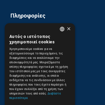
Πληροφορίες
×
Όροι Χρήσης Ιστοσελίδας
Αυτός ο ιστότοπος
GREEK
χρησιμοποιεί cookies
ENGLISH
Πολιτική Απορρήτου
Χρησιμοποιούμε cookies για να
εξατομικεύσουμε το περιεχόμενο, τις
διαφημίσεις και να αναλύσουμε την
επισκεψιμότητά μας. Μοιραζόμαστε
επίσης πληροφορίες σχετικά με τη χρήση
Ασφάλεια Συναλλαγών
του ιστότοπού μας με τους συνεργάτες
διαφήμισης και ανάλυσης, οι οποίοι
ενδέχεται να τις συνδυάσουν με άλλες
πληροφορίες που τους έχετε παράσχει ή
Αποστολές και Πληρωμές
που έχουν συλλέξει από τη χρήση των
υπηρεσιών τους από εσάς.
Διαβάστε
περισσότερα
Επιστροφές και Ακυρώσεις