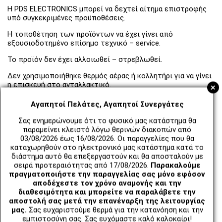
Η PDS ELECTRONICS μπορεί να δεχτεί αίτημα επιστροφής
υπό συγκεκριμένες προϋποθέσεις.
Η τοποθέτηση των προϊόντων να έχει γίνει από
εξουσιοδοτημένο επίσημο τεχνικό – service.
Το προϊόν δεν έχει αλλοιωθεί – στρεβλωθεί.
Δεν χρησιμοποιήθηκε θερμός αέρας ή κολλητήρι για να γίνει
η επισκευή στο ανταλλακτικό.
+
Να μην έχει γρατσουνιές, υγρασία, χτυπήματα, τσακισμένα ή
Αγαπητοί Πελάτες, Αγαπητοί Συνεργάτες
σκισμένα flex, να μην έχουν αφαιρεθεί οι ζελατίνες, και
χωρίς να έχει χρησιμοποιηθεί κόλλα ή ισοπροπανόλη ή
Σας ενημερώνουμε ότι το φυσικό μας κατάστημα θα
οποιαδήποτε άλλη ενέργεια επηρεάσει αρνητικά την
παραμείνει κλειστό λόγω θερινών διακοπών από
λειτουργία του ανταλλακτικού.
03/08/2026 έως 16/08/2026. Οι παραγγελίες που θα
καταχωρηθούν στο ηλεκτρονικό μας κατάστημα κατά το
Το προϊόν να μην έχει χρησιμοποιηθεί.
διάστημα αυτό θα επεξεργαστούν και θα αποσταλούν με
σειρά προτεραιότητας από 17/08/2026.
Παρακαλούμε
Προϊόντα που κριθούν από το τεχνικό τμήμα ότι έχουν
πραγματοποιήστε την παραγγελίας σας μόνο εφόσον
χρησιμοποιηθεί ή φέρουν σημάδια κακής μεταχείρισης (
αποδέχεστε τον χρόνο αναμονής και την
χτυπήματα, γρατσουνιές, σπασμένα εξαρτήματα καθώς και
διαθεσιμότητα και μπορείτε να παραλάβετε την
άλλα εμφανή σημάδια χρήσης ) δεν θα γίνονται δεκτά.
αποστολή σας μετά την επανέναρξη της λειτουργίας
μας.
Σας ευχαριστούμε θερμά για την κατανόηση και την
Να συνοδεύεται από αντίγραφο του παραστατικό αγοράς
εμπιστοσύνη σας. Σας ευχόμαστε καλό καλοκαίρι!
του και Ψηφιακό Δελτίο Αποστολής ( Το ψηφιακό δελτίο