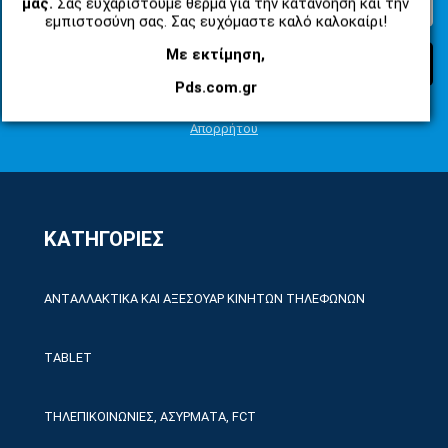
μας.
Σας ευχαριστούμε θερμά για την κατανόηση και την
εμπιστοσύνη σας. Σας ευχόμαστε καλό καλοκαίρι!
Με εκτίμηση,
ΕΓΓΡΑΦΗ
Pds.com.gr
Συμφωνώ με τους
Όροι Χρήσης Ιστοσελίδας
και τη
Πολιτική
Απορρήτου
ΚΑΤΗΓΟΡΙΕΣ
ΑΝΤΑΛΛΑΚΤΙΚΑ ΚΑΙ ΑΞΕΣΟΥΑΡ ΚΙΝΗΤΩΝ ΤΗΛΕΦΩΝΩΝ
TABLET
ΤΗΛΕΠΙΚΟΙΝΩΝΙΕΣ, ΑΣΥΡΜΑΤΑ, FCT