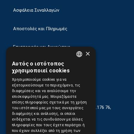
Ασφάλεια Συναλλαγών
Αποστολές και Πληρωμές
Επιστροφές και Ακυρώσεις
×
Αυτός ο ιστότοπος
GREEK
χρησιμοποιεί cookies
ENGLISH
Χρησιμοποιούμε cookies για να
εξατομικεύσουμε το περιεχόμενο, τις
διαφημίσεις και να αναλύσουμε την
επισκεψιμότητά μας. Μοιραζόμαστε
επίσης πληροφορίες σχετικά με τη χρήση
Γεωργίου Κρέμου 13-17, Καλλιθέα, Τ.Κ.176 76,
του ιστότοπού μας με τους συνεργάτες
Αθήνα, Ελλάδα
διαφήμισης και ανάλυσης, οι οποίοι
ενδέχεται να τις συνδυάσουν με άλλες
210.9566.401
(11.30-17.00)
πληροφορίες που τους έχετε παράσχει ή
που έχουν συλλέξει από τη χρήση των