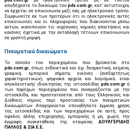
αποδέχεστε το δικαίωμα του
pds.com.gr
, κατ' αντιστοιχία,
να έρχεται σε επικοινωνία μαζί σας με ηλεκτρονικό τρόπο.
Συμφωνείτε εκ των προτέρων ότι οι ηλεκτρονικές αυτές
επικοινωνίες και οι πληροφορίες που διακινούνται μέσω
αυτών, ικανοποιούν τις ισχύουσες νομικές απαιτήσεις και
κανόνες σχετικά με την ανταλλαγή τέτοιων επικοινωνιών
σε γραπτή μορφή.
Πνευματικά δικαιώματα
Το σύνολο του περιεχομένου που βρίσκεται στο
pds.com.gr
, όπως ενδεικτικά και όχι δεσμευτικά, κείμενα,
γραφικά, εμπορικά σήματα, εικόνες (ανεξαρτήτως
χαρακτηριστικών), ψηφιακά αρχεία και λογισμικό, είναι
αποκλειστικής ιδιοκτησίας της ιστοσελίδας
pds.com.gr
ή
των παρόχων περιεχομένου που συνεργάζονται με την
ιστοσελίδα, και προστατεύεται από τους Ελληνικούς και
Διεθνείς νόμους περί προστασίας των πνευματικών
δικαιωμάτων. Απαγορεύεται οποιαδήποτε έμμεση χρήση
της ιστοσελίδας και των περιεχομένων σε αυτή, προς
όφελος άλλης επιχείρησης, εμπορικής ή μη, χωρίς την
έγγραφη συγκατάθεση της εταιρείας
ΔΟΥΛΓΕΡΙΔΗΣ
ΠΑΥΛΟΣ & ΣΙΑ Ε.Ε.
.