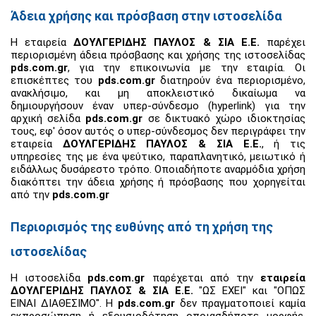
Άδεια χρήσης και πρόσβαση στην ιστοσελίδα
Η εταιρεία
ΔΟΥΛΓΕΡΙΔΗΣ ΠΑΥΛΟΣ & ΣΙΑ Ε.Ε.
παρέχει
περιορισμένη άδεια πρόσβασης και χρήσης της ιστοσελίδας
pds.com.gr
, για την επικοινωνία με την εταιρία. Οι
επισκέπτες του
pds.com.gr
διατηρούν ένα περιορισμένο,
ανακλήσιμο, και μη αποκλειστικό δικαίωμα να
δημιουργήσουν έναν υπερ-σύνδεσμο (hyperlink) για την
αρχική σελίδα
pds.com.gr
σε δικτυακό χώρο ιδιοκτησίας
τους, εφ' όσον αυτός ο υπερ-σύνδεσμος δεν περιγράφει την
εταιρεία
ΔΟΥΛΓΕΡΙΔΗΣ ΠΑΥΛΟΣ & ΣΙΑ Ε.Ε.
, ή τις
υπηρεσίες της με ένα ψεύτικο, παραπλανητικό, μειωτικό ή
ειδάλλως δυσάρεστο τρόπο. Οποιαδήποτε αναρμόδια χρήση
διακόπτει την άδεια χρήσης ή πρόσβασης που χορηγείται
από την
pds.com.gr
Περιορισμός της ευθύνης από τη χρήση της
ιστοσελίδας
Η ιστοσελίδα
pds.com.gr
παρέχεται από την
εταιρεία
ΔΟΥΛΓΕΡΙΔΗΣ ΠΑΥΛΟΣ & ΣΙΑ Ε.Ε.
"ΩΣ ΕΧΕΙ" και "ΟΠΩΣ
ΕΙΝΑΙ ΔΙΑΘΕΣΙΜΟ". Η
pds.com.gr
δεν πραγματοποιεί καμία
εκπροσώπηση ή εξουσιοδότηση οποιασδήποτε μορφής,