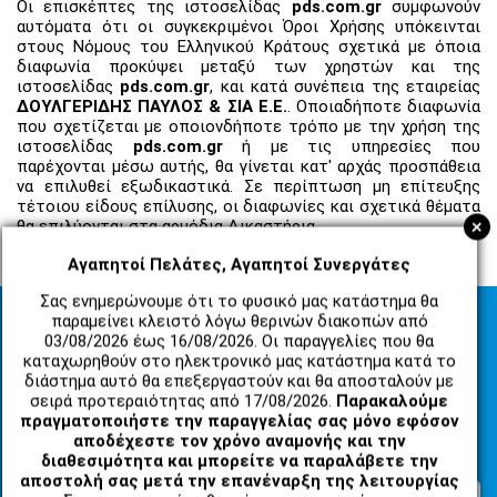
Οι επισκέπτες της ιστοσελίδας
pds.com.gr
συμφωνούν
αυτόματα ότι οι συγκεκριμένοι Όροι Χρήσης υπόκεινται
στους Νόμους του Ελληνικού Κράτους σχετικά με όποια
διαφωνία προκύψει μεταξύ των χρηστών και της
ιστοσελίδας
pds.com.gr
, και κατά συνέπεια της εταιρείας
ΔΟΥΛΓΕΡΙΔΗΣ ΠΑΥΛΟΣ & ΣΙΑ Ε.Ε.
. Οποιαδήποτε διαφωνία
που σχετίζεται με οποιονδήποτε τρόπο με την χρήση της
ιστοσελίδας
pds.com.gr
ή με τις υπηρεσίες που
παρέχονται μέσω αυτής, θα γίνεται κατ' αρχάς προσπάθεια
να επιλυθεί εξωδικαστικά. Σε περίπτωση μη επίτευξης
τέτοιου είδους επίλυσης, οι διαφωνίες και σχετικά θέματα
+
θα επιλύονται στα αρμόδια Δικαστήρια.
Αγαπητοί Πελάτες, Αγαπητοί Συνεργάτες
Σας ενημερώνουμε ότι το φυσικό μας κατάστημα θα
παραμείνει κλειστό λόγω θερινών διακοπών από
03/08/2026 έως 16/08/2026. Οι παραγγελίες που θα
καταχωρηθούν στο ηλεκτρονικό μας κατάστημα κατά το
διάστημα αυτό θα επεξεργαστούν και θα αποσταλούν με
σειρά προτεραιότητας από 17/08/2026.
Παρακαλούμε
Εγγραφείτε στο newsletter μας για να μαθαίνετε
πραγματοποιήστε την παραγγελίας σας μόνο εφόσον
αποδέχεστε τον χρόνο αναμονής και την
πρώτοι τις προσφορές και τα νέα μας προϊόντα!
διαθεσιμότητα και μπορείτε να παραλάβετε την
αποστολή σας μετά την επανέναρξη της λειτουργίας