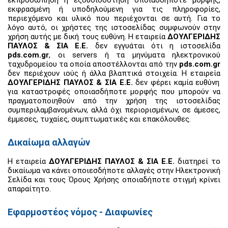
εκφρασμένη ή υποδηλούμενη για τις πληροφορίες,
περιεχόμενο και υλικό που περιέχονται σε αυτή. Για το
λόγο αυτό, οι χρήστες της ιστοσελίδας συμφωνούν στην
χρήση αυτής με δική τους ευθύνη. Η εταιρεία
ΔΟΥΛΓΕΡΙΔΗΣ
ΠΑΥΛΟΣ & ΣΙΑ Ε.Ε.
δεν εγγυάται ότι η ιστοσελίδα
pds.com.gr
, οι servers ή τα μηνύματα ηλεκτρονικού
ταχυδρομείου τα οποία αποστέλλονται από την
pds.com.gr
δεν περιέχουν ιούς ή άλλα βλαπτικά στοιχεία. Η εταιρεία
ΔΟΥΛΓΕΡΙΔΗΣ ΠΑΥΛΟΣ & ΣΙΑ Ε.Ε.
δεν φέρει καμία ευθύνη
για καταστροφές οποιασδήποτε μορφής που μπορούν να
πραγματοποιηθούν από την χρήση της ιστοσελίδας
συμπεριλαμβανομένων, αλλά όχι περιορισμένων, σε άμεσες,
έμμεσες, τυχαίες, συμπτωματικές και επακόλουθες.
Δικαίωμα αλλαγών
Η εταιρεία
ΔΟΥΛΓΕΡΙΔΗΣ ΠΑΥΛΟΣ & ΣΙΑ Ε.Ε.
διατηρεί το
δικαίωμα να κάνει οποιεσδήποτε αλλαγές στην Ηλεκτρονική
Σελίδα και τους Όρους Χρήσης οποιαδήποτε στιγμή κρίνει
απαραίτητο.
Εφαρμοστέος νόμος - Διαφωνίες