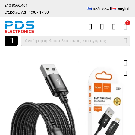
210.9566.401
ελληνικά
english
Επικοινωνία 11:30 - 17:30
0
HOME
Καλώδιο Σύνδεσης Hoco X89 Wind USB-A σε Lightning 8 PIN Fa