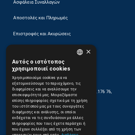
Ασφάλεια Συναλλαγών
Αποστολές και Πληρωμές
Επιστροφές και Ακυρώσεις
×
Αυτός ο ιστότοπος
GREEK
χρησιμοποιεί cookies
ENGLISH
Χρησιμοποιούμε cookies για να
εξατομικεύσουμε το περιεχόμενο, τις
διαφημίσεις και να αναλύσουμε την
Γεωργίου Κρέμου 13-17, Καλλιθέα, Τ.Κ.176 76,
επισκεψιμότητά μας. Μοιραζόμαστε
Αθήνα, Ελλάδα
επίσης πληροφορίες σχετικά με τη χρήση
του ιστότοπού μας με τους συνεργάτες
210.9566.401
(11.30-17.00)
διαφήμισης και ανάλυσης, οι οποίοι
ενδέχεται να τις συνδυάσουν με άλλες
210.9566.
402
πληροφορίες που τους έχετε παράσχει ή
που έχουν συλλέξει από τη χρήση των
Email:
info@pds.com.gr