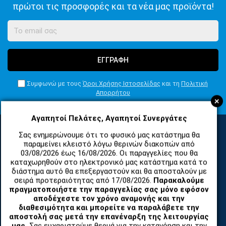
πρώτοι τις προσφορές και τα νέα μας προϊόντα!
ΕΓΓΡΑΦΗ
Συμφωνώ με τους
Όροι Χρήσης Ιστοσελίδας
και τη
Πολιτική
Απορρήτου
+
Αγαπητοί Πελάτες, Αγαπητοί Συνεργάτες
Σας ενημερώνουμε ότι το φυσικό μας κατάστημα θα
παραμείνει κλειστό λόγω θερινών διακοπών από
ΚΑΤΗΓΟΡΙΕΣ
03/08/2026 έως 16/08/2026. Οι παραγγελίες που θα
καταχωρηθούν στο ηλεκτρονικό μας κατάστημα κατά το
διάστημα αυτό θα επεξεργαστούν και θα αποσταλούν με
ΑΝΤΑΛΛΑΚΤΙΚΑ ΚΑΙ ΑΞΕΣΟΥΑΡ ΚΙΝΗΤΩΝ ΤΗΛΕΦΩΝΩΝ
σειρά προτεραιότητας από 17/08/2026.
Παρακαλούμε
πραγματοποιήστε την παραγγελίας σας μόνο εφόσον
αποδέχεστε τον χρόνο αναμονής και την
TABLET
διαθεσιμότητα και μπορείτε να παραλάβετε την
αποστολή σας μετά την επανέναρξη της λειτουργίας
μας.
Σας ευχαριστούμε θερμά για την κατανόηση και την