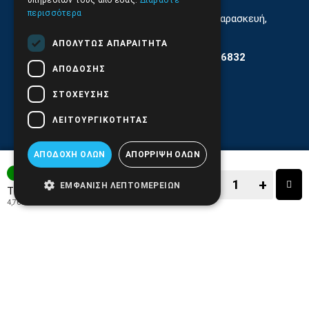
υπηρεσιών τους από εσάς.
Διαβάστε
περισσότερα
Εξυπηρέτηση Κοινού Δευτέρα έως Παρασκευή,
11:30 - 17.00
ΑΠΟΛΎΤΩΣ ΑΠΑΡΑΊΤΗΤΑ
Αρ. ΓΕΜΗ 6204101000 | Αρ. ΕΜΠΑ 6832
ΑΠΌΔΟΣΗΣ
ΣΤΌΧΕΥΣΗΣ
ΛΕΙΤΟΥΡΓΙΚΌΤΗΤΑΣ
ΑΠΟΔΟΧΉ ΌΛΩΝ
ΑΠΌΡΡΙΨΗ ΌΛΩΝ
ΑΜΕΣΑ ΔΙΑΘΕΣΙΜΟ
−
+
ΕΜΦΆΝΙΣΗ ΛΕΠΤΟΜΕΡΕΙΏΝ
5,90€
Τιμή:
4,76€
+ ΦΠΑ 24%
−
+
ΑΓΟΡΑ
ΑΓΑΠΗΜΕΝΟ!
ΣΥΓΚΡΙΣΗ