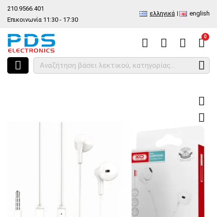
210.9566.401
ελληνικά
english
Επικοινωνία 11:30 - 17:30
0
HOME
Ακουστικά στέρεο Handsfree XO EP39 Jack 3.5mm 1,15m Whit