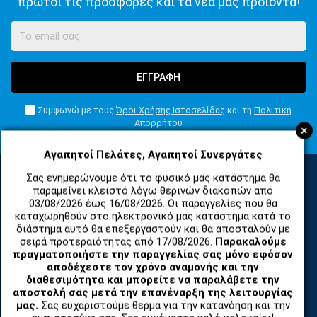
πρώτοι τις προσφορές και τα νέα μας προϊόντα!
ΕΓΓΡΑΦΗ
Συμφωνώ με τους
Όροι Χρήσης Ιστοσελίδας
και τη
Πολιτική
Απορρήτου
+
Αγαπητοί Πελάτες, Αγαπητοί Συνεργάτες
Σας ενημερώνουμε ότι το φυσικό μας κατάστημα θα
παραμείνει κλειστό λόγω θερινών διακοπών από
ΚΑΤΗΓΟΡΙΕΣ
03/08/2026 έως 16/08/2026. Οι παραγγελίες που θα
καταχωρηθούν στο ηλεκτρονικό μας κατάστημα κατά το
διάστημα αυτό θα επεξεργαστούν και θα αποσταλούν με
σειρά προτεραιότητας από 17/08/2026.
Παρακαλούμε
ΑΝΤΑΛΛΑΚΤΙΚΑ ΚΑΙ ΑΞΕΣΟΥΑΡ ΚΙΝΗΤΩΝ ΤΗΛΕΦΩΝΩΝ
πραγματοποιήστε την παραγγελίας σας μόνο εφόσον
αποδέχεστε τον χρόνο αναμονής και την
TABLET
διαθεσιμότητα και μπορείτε να παραλάβετε την
αποστολή σας μετά την επανέναρξη της λειτουργίας
μας.
Σας ευχαριστούμε θερμά για την κατανόηση και την
ΤΗΛΕΠΙΚΟΙΝΩΝΙΕΣ, ΑΣΥΡΜΑΤΑ, FCT