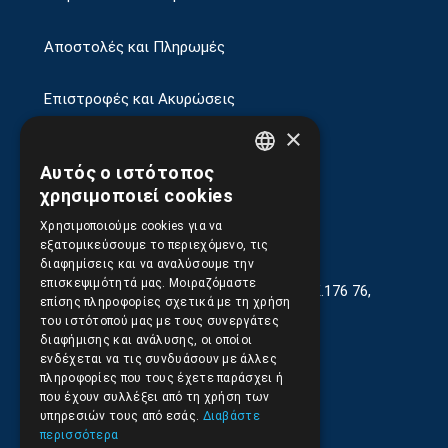
Αποστολές και Πληρωμές
Επιστροφές και Ακυρώσεις
×
Αυτός ο ιστότοπος
GREEK
χρησιμοποιεί cookies
ENGLISH
Χρησιμοποιούμε cookies για να
εξατομικεύσουμε το περιεχόμενο, τις
διαφημίσεις και να αναλύσουμε την
επισκεψιμότητά μας. Μοιραζόμαστε
Γεωργίου Κρέμου 13-17, Καλλιθέα, Τ.Κ.176 76,
επίσης πληροφορίες σχετικά με τη χρήση
Αθήνα, Ελλάδα
του ιστότοπού μας με τους συνεργάτες
διαφήμισης και ανάλυσης, οι οποίοι
210.9566.401
(11.30-17.00)
ενδέχεται να τις συνδυάσουν με άλλες
πληροφορίες που τους έχετε παράσχει ή
210.9566.
402
που έχουν συλλέξει από τη χρήση των
υπηρεσιών τους από εσάς.
Διαβάστε
Email:
info@pds.com.gr
περισσότερα