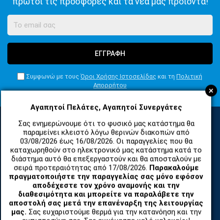
πρώτοι τις προσφορές και τα νέα μας προϊόντα!
ΕΓΓΡΑΦΗ
Συμφωνώ με τους
Όροι Χρήσης Ιστοσελίδας
και τη
Πολιτική
Απορρήτου
+
Αγαπητοί Πελάτες, Αγαπητοί Συνεργάτες
Σας ενημερώνουμε ότι το φυσικό μας κατάστημα θα
παραμείνει κλειστό λόγω θερινών διακοπών από
ΚΑΤΗΓΟΡΙΕΣ
03/08/2026 έως 16/08/2026. Οι παραγγελίες που θα
καταχωρηθούν στο ηλεκτρονικό μας κατάστημα κατά το
διάστημα αυτό θα επεξεργαστούν και θα αποσταλούν με
σειρά προτεραιότητας από 17/08/2026.
Παρακαλούμε
ΑΝΤΑΛΛΑΚΤΙΚΑ ΚΑΙ ΑΞΕΣΟΥΑΡ ΚΙΝΗΤΩΝ ΤΗΛΕΦΩΝΩΝ
πραγματοποιήστε την παραγγελίας σας μόνο εφόσον
αποδέχεστε τον χρόνο αναμονής και την
TABLET
διαθεσιμότητα και μπορείτε να παραλάβετε την
αποστολή σας μετά την επανέναρξη της λειτουργίας
μας.
Σας ευχαριστούμε θερμά για την κατανόηση και την
ΤΗΛΕΠΙΚΟΙΝΩΝΙΕΣ, ΑΣΥΡΜΑΤΑ, FCT