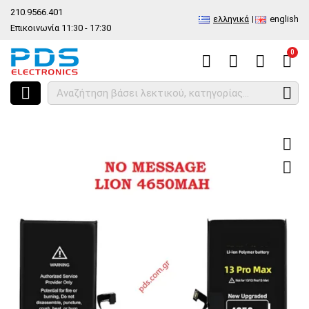
210.9566.401
ελληνικά
english
Επικοινωνία 11:30 - 17:30
0
HOME
Ανά Μάρκα - Μοντέλο
Κινητά
Apple
iPhone 13
iPhone 