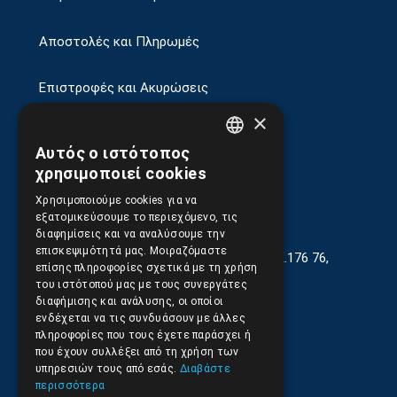
Αποστολές και Πληρωμές
Επιστροφές και Ακυρώσεις
×
Αυτός ο ιστότοπος
GREEK
χρησιμοποιεί cookies
ENGLISH
Χρησιμοποιούμε cookies για να
εξατομικεύσουμε το περιεχόμενο, τις
διαφημίσεις και να αναλύσουμε την
επισκεψιμότητά μας. Μοιραζόμαστε
Γεωργίου Κρέμου 13-17, Καλλιθέα, Τ.Κ.176 76,
επίσης πληροφορίες σχετικά με τη χρήση
Αθήνα, Ελλάδα
του ιστότοπού μας με τους συνεργάτες
διαφήμισης και ανάλυσης, οι οποίοι
210.9566.401
(11.30-17.00)
ενδέχεται να τις συνδυάσουν με άλλες
πληροφορίες που τους έχετε παράσχει ή
210.9566.
402
που έχουν συλλέξει από τη χρήση των
υπηρεσιών τους από εσάς.
Διαβάστε
Email:
info@pds.com.gr
περισσότερα