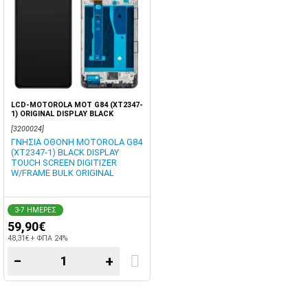
LCD-MOTOROLA MOT G84 (XT2347-
1) ORIGINAL DISPLAY BLACK
W/FRAME
[3200024]
ΓΝΗΣΙΑ ΟΘΟΝΗ MOTOROLA G84
(XT2347-1) BLACK DISPLAY
TOUCH SCREEN DIGITIZER
W/FRAME BULK ORIGINAL
3-7 ΗΜΕΡΕΣ
59,90€
48,31€ + ΦΠΑ 24%
−
+