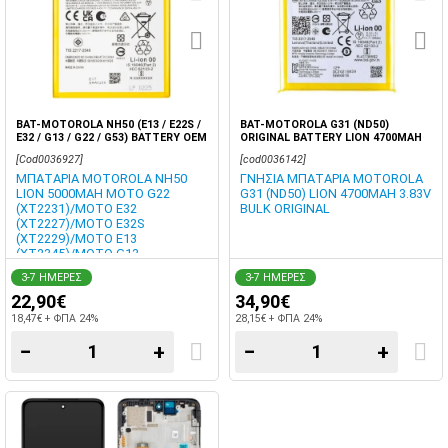
BAT-MOTOROLA NH50 (E13 / E22S /
BAT-MOTOROLA G31 (ND50)
E32 / G13 / G22 / G53) BATTERY OEM
ORIGINAL BATTERY LION 4700MAH
LION 5000MAH
3.8V BULK
[Cod0036927]
[cod0036142]
ΜΠΑΤΑΡΙΑ MOTOROLA NH50
ΓΝΗΣΙΑ ΜΠΑΤΑΡΙΑ MOTOROLA
LION 5000MAH MOTO G22
G31 (ND50) LION 4700MAH 3.83V
(XT2231)/MOTO E32
BULK ORIGINAL
(XT2227)/MOTO E32S
(XT2229)/MOTO E13
(XT2345)/MOTO G13
(XT2331)/MOTO G53 5G
3-7 ΗΜΕΡΕΣ
3-7 ΗΜΕΡΕΣ
(XT2335-2)/MOTO G35 (XT2433)
22,90€
ΟΕΜ BLISTER
34,90€
18,47€ + ΦΠΑ 24%
28,15€ + ΦΠΑ 24%
−
+
−
+