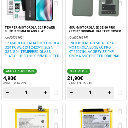
TEMPER-MOTOROLA G24 POWER
HOU-MOTOROLA EDGE 60 PRO
9H 3D 0.33MM GLASS FLAT
XT2507 ORIGINAL BATTERY COVER
INLAY GREY SVP BLISTER
[cod0036163]
[Cod0036894]
ΤΖΑΜΙ ΠΡΟΣΤΑΣΙΑΣ MOTOROLA
ΓΝΗΣΙΟ ΚΑΠΑΚΙ ΜΠΑΤΑΡΙΑ
G24 POWER (XT2423-1) 2024,
MOTOROLA EDGE 60 PRO
G24, G04 TEMPERED GLASS
XT2507 INLAY GREY ΣΕ ΓΚΡΙ
FLAT GLUE 3D 9H 0.25M BLISTER
ΧΡΩΜΑ SVP BLISTER ORIGINAL
ΑΜΕΣΑ ΔΙΑΘΕΣΙΜΟ
3-7 ΗΜΕΡΕΣ
4,90€
21,90€
3,95€ + ΦΠΑ 24%
17,66€ + ΦΠΑ 24%
−
+
−
+