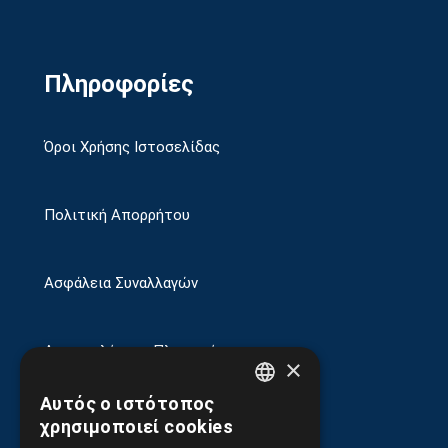
Πληροφορίες
Όροι Χρήσης Ιστοσελίδας
Πολιτική Απορρήτου
Ασφάλεια Συναλλαγών
Αποστολές και Πληρωμές
×
Αυτός ο ιστότοπος
GREEK
Επιστροφές και Ακυρώσεις
χρησιμοποιεί cookies
ENGLISH