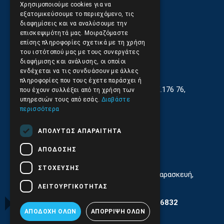
Χρησιμοποιούμε cookies για να
εξατομικεύσουμε το περιεχόμενο, τις
διαφημίσεις και να αναλύσουμε την
επισκεψιμότητά μας. Μοιραζόμαστε
επίσης πληροφορίες σχετικά με τη χρήση
του ιστότοπού μας με τους συνεργάτες
διαφήμισης και ανάλυσης, οι οποίοι
ενδέχεται να τις συνδυάσουν με άλλες
πληροφορίες που τους έχετε παράσχει ή
Γεωργίου Κρέμου 13-17, Καλλιθέα, Τ.Κ.176 76,
που έχουν συλλέξει από τη χρήση των
Αθήνα, Ελλάδα
υπηρεσιών τους από εσάς.
Διαβάστε
περισσότερα
210.9566.401
(11.30-17.00)
ΑΠΟΛΎΤΩΣ ΑΠΑΡΑΊΤΗΤΑ
210.9566.
402
ΑΠΌΔΟΣΗΣ
Email:
info@pds.com.gr
ΣΤΌΧΕΥΣΗΣ
Εξυπηρέτηση Κοινού Δευτέρα έως Παρασκευή,
11:30 - 17.00
ΛΕΙΤΟΥΡΓΙΚΌΤΗΤΑΣ
Αρ. ΓΕΜΗ 6204101000 | Αρ. ΕΜΠΑ 6832
ΑΠΟΔΟΧΉ ΌΛΩΝ
ΑΠΌΡΡΙΨΗ ΌΛΩΝ