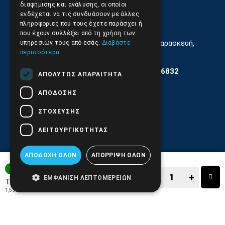
210.9566.
402
διαφήμισης και ανάλυσης, οι οποίοι
ενδέχεται να τις συνδυάσουν με άλλες
Email:
info@pds.com.gr
πληροφορίες που τους έχετε παράσχει ή
που έχουν συλλέξει από τη χρήση των
Εξυπηρέτηση Κοινού Δευτέρα έως Παρασκευή,
υπηρεσιών τους από εσάς.
Διαβάστε
11:30 - 17.00
περισσότερα
Αρ. ΓΕΜΗ 6204101000 | Αρ. ΕΜΠΑ 6832
ΑΠΟΛΎΤΩΣ ΑΠΑΡΑΊΤΗΤΑ
ΑΠΌΔΟΣΗΣ
ΣΤΌΧΕΥΣΗΣ
ΛΕΙΤΟΥΡΓΙΚΌΤΗΤΑΣ
ΑΠΟΔΟΧΉ ΌΛΩΝ
ΑΠΌΡΡΙΨΗ ΌΛΩΝ
3-7 ΗΜΕΡΕΣ
−
+
ΕΜΦΆΝΙΣΗ ΛΕΠΤΟΜΕΡΕΙΏΝ
1,90€
Τιμή:
1,53€
+ ΦΠΑ 24%