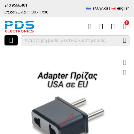
210.9566.401
ελληνικά
english
Επικοινωνία 11:30 - 17:30
0
HOME
Αντάπτορας ρεύματος adaptor US to EU Round pin Black σε μ