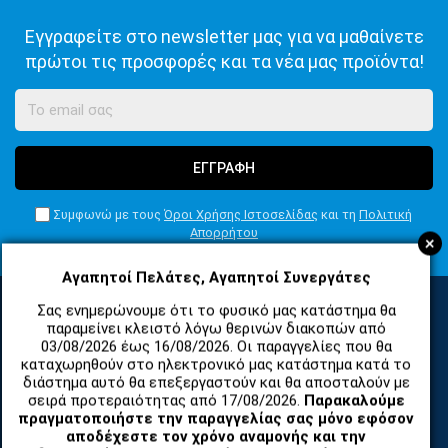
Εγγραφείτε στο newsletter μας για να μαθαίνετε
πρώτοι τις προσφορές και τα νέα μας προϊόντα!
ΕΓΓΡΑΦΗ
Συμφωνώ με τους
Όροι Χρήσης Ιστοσελίδας
και τη
Πολιτική
Απορρήτου
+
Αγαπητοί Πελάτες, Αγαπητοί Συνεργάτες
Σας ενημερώνουμε ότι το φυσικό μας κατάστημα θα
παραμείνει κλειστό λόγω θερινών διακοπών από
ΚΑΤΗΓΟΡΙΕΣ
03/08/2026 έως 16/08/2026. Οι παραγγελίες που θα
καταχωρηθούν στο ηλεκτρονικό μας κατάστημα κατά το
διάστημα αυτό θα επεξεργαστούν και θα αποσταλούν με
σειρά προτεραιότητας από 17/08/2026.
Παρακαλούμε
ΑΝΤΑΛΛΑΚΤΙΚΑ ΚΑΙ ΑΞΕΣΟΥΑΡ ΚΙΝΗΤΩΝ ΤΗΛΕΦΩΝΩΝ
πραγματοποιήστε την παραγγελίας σας μόνο εφόσον
αποδέχεστε τον χρόνο αναμονής και την