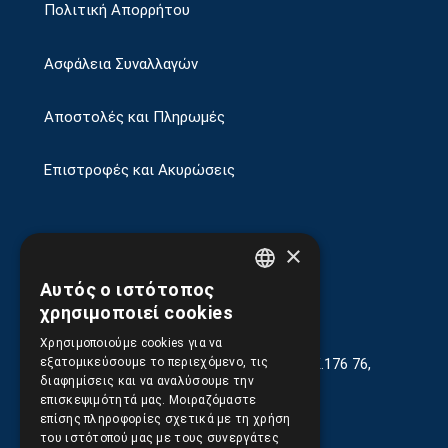
Πολιτική Απορρήτου
Ασφάλεια Συναλλαγών
Αποστολές και Πληρωμές
Επιστροφές και Ακυρώσεις
×
Αυτός ο ιστότοπος
GREEK
χρησιμοποιεί cookies
ENGLISH
Χρησιμοποιούμε cookies για να
Γεωργίου Κρέμου 13-17, Καλλιθέα, Τ.Κ.176 76,
εξατομικεύσουμε το περιεχόμενο, τις
Αθήνα, Ελλάδα
διαφημίσεις και να αναλύσουμε την
επισκεψιμότητά μας. Μοιραζόμαστε
210.9566.401
(11.30-17.00)
επίσης πληροφορίες σχετικά με τη χρήση
του ιστότοπού μας με τους συνεργάτες