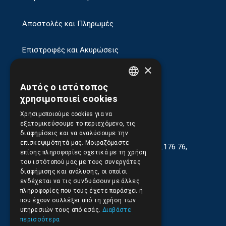
Αποστολές και Πληρωμές
Επιστροφές και Ακυρώσεις
×
Αυτός ο ιστότοπος
GREEK
χρησιμοποιεί cookies
ENGLISH
Χρησιμοποιούμε cookies για να
εξατομικεύσουμε το περιεχόμενο, τις
διαφημίσεις και να αναλύσουμε την
επισκεψιμότητά μας. Μοιραζόμαστε
Γεωργίου Κρέμου 13-17, Καλλιθέα, Τ.Κ.176 76,
επίσης πληροφορίες σχετικά με τη χρήση
Αθήνα, Ελλάδα
του ιστότοπού μας με τους συνεργάτες
διαφήμισης και ανάλυσης, οι οποίοι
210.9566.401
(11.30-17.00)
ενδέχεται να τις συνδυάσουν με άλλες
πληροφορίες που τους έχετε παράσχει ή
210.9566.
402
που έχουν συλλέξει από τη χρήση των
υπηρεσιών τους από εσάς.
Διαβάστε
Email:
info@pds.com.gr
περισσότερα