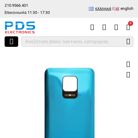
210.9566.401
ελληνικά
english
Επικοινωνία 11:30 - 17:30
0
HOME
Καπάκι μπαταρίας Xiaomi Redmi Note 9S Blue back battery cov