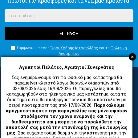
πρώτοι τις προσφορές και τα νέα μας προϊόντα!
ΕΓΓΡΑΦΗ
Συμφωνώ με τους
Όροι Χρήσης Ιστοσελίδας
και τη
Πολιτική
Απορρήτου
+
Αγαπητοί Πελάτες, Αγαπητοί Συνεργάτες
Σας ενημερώνουμε ότι το φυσικό μας κατάστημα θα
παραμείνει κλειστό λόγω θερινών διακοπών από
ΚΑΤΗΓΟΡΙΕΣ
03/08/2026 έως 16/08/2026. Οι παραγγελίες που θα
καταχωρηθούν στο ηλεκτρονικό μας κατάστημα κατά το
διάστημα αυτό θα επεξεργαστούν και θα αποσταλούν με
σειρά προτεραιότητας από 17/08/2026.
Παρακαλούμε
ΑΝΤΑΛΛΑΚΤΙΚΑ ΚΑΙ ΑΞΕΣΟΥΑΡ ΚΙΝΗΤΩΝ ΤΗΛΕΦΩΝΩΝ
πραγματοποιήστε την παραγγελίας σας μόνο εφόσον
αποδέχεστε τον χρόνο αναμονής και την
TABLET
διαθεσιμότητα και μπορείτε να παραλάβετε την
αποστολή σας μετά την επανέναρξη της λειτουργίας
μας.
Σας ευχαριστούμε θερμά για την κατανόηση και την
ΤΗΛΕΠΙΚΟΙΝΩΝΙΕΣ, ΑΣΥΡΜΑΤΑ, FCT