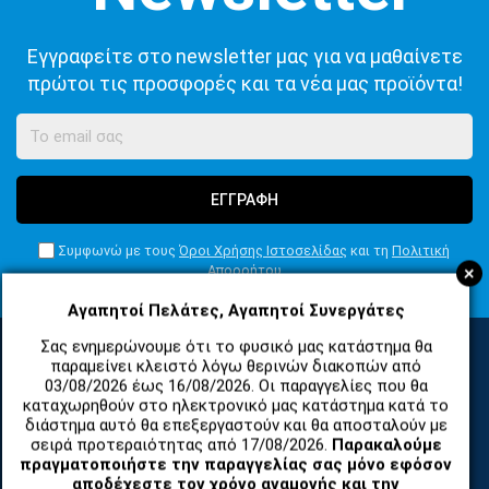
Εγγραφείτε στο newsletter μας για να μαθαίνετε
πρώτοι τις προσφορές και τα νέα μας προϊόντα!
ΕΓΓΡΑΦΗ
Συμφωνώ με τους
Όροι Χρήσης Ιστοσελίδας
και τη
Πολιτική
+
Απορρήτου
Αγαπητοί Πελάτες, Αγαπητοί Συνεργάτες
Σας ενημερώνουμε ότι το φυσικό μας κατάστημα θα
παραμείνει κλειστό λόγω θερινών διακοπών από
03/08/2026 έως 16/08/2026. Οι παραγγελίες που θα
ΚΑΤΗΓΟΡΙΕΣ
καταχωρηθούν στο ηλεκτρονικό μας κατάστημα κατά το
διάστημα αυτό θα επεξεργαστούν και θα αποσταλούν με
σειρά προτεραιότητας από 17/08/2026.
Παρακαλούμε
ΑΝΤΑΛΛΑΚΤΙΚΑ ΚΑΙ ΑΞΕΣΟΥΑΡ ΚΙΝΗΤΩΝ ΤΗΛΕΦΩΝΩΝ
πραγματοποιήστε την παραγγελίας σας μόνο εφόσον
αποδέχεστε τον χρόνο αναμονής και την