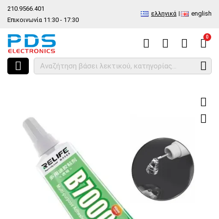
210.9566.401
ελληνικά
english
Επικοινωνία 11:30 - 17:30
0
HOME
Ειδική κόλλα για τα τζάμια Glue Relife B-7000 (110ml) Clear 