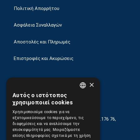
Πολιτική Απορρήτου
Ασφάλεια Συναλλαγών
Αποστολές και Πληρωμές
Επιστροφές και Ακυρώσεις
×
Αυτός ο ιστότοπος
GREEK
χρησιμοποιεί cookies
ENGLISH
Χρησιμοποιούμε cookies για να
εξατομικεύσουμε το περιεχόμενο, τις
Γεωργίου Κρέμου 13-17, Καλλιθέα, Τ.Κ.176 76,
διαφημίσεις και να αναλύσουμε την
Αθήνα, Ελλάδα
επισκεψιμότητά μας. Μοιραζόμαστε
επίσης πληροφορίες σχετικά με τη χρήση
210.9566.401
(11.30-17.00)