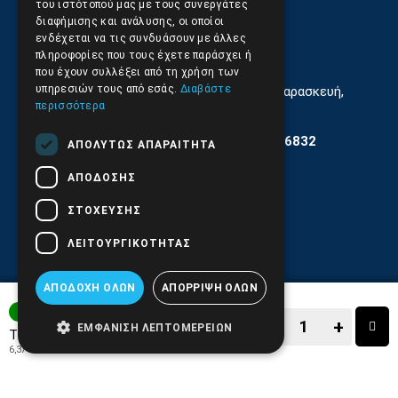
του ιστότοπού μας με τους συνεργάτες
διαφήμισης και ανάλυσης, οι οποίοι
210.9566.
402
ενδέχεται να τις συνδυάσουν με άλλες
πληροφορίες που τους έχετε παράσχει ή
Email:
info@pds.com.gr
που έχουν συλλέξει από τη χρήση των
υπηρεσιών τους από εσάς.
Διαβάστε
Εξυπηρέτηση Κοινού Δευτέρα έως Παρασκευή,
11:30 - 17.00
περισσότερα
Αρ. ΓΕΜΗ 6204101000 | Αρ. ΕΜΠΑ 6832
ΑΠΟΛΎΤΩΣ ΑΠΑΡΑΊΤΗΤΑ
ΑΠΌΔΟΣΗΣ
ΣΤΌΧΕΥΣΗΣ
ΛΕΙΤΟΥΡΓΙΚΌΤΗΤΑΣ
ΑΠΟΔΟΧΉ ΌΛΩΝ
ΑΠΌΡΡΙΨΗ ΌΛΩΝ
ΑΜΕΣΑ ΔΙΑΘΕΣΙΜΟ
−
+
ΕΜΦΆΝΙΣΗ ΛΕΠΤΟΜΕΡΕΙΏΝ
7,90€
Τιμή:
6,37€
+ ΦΠΑ 24%