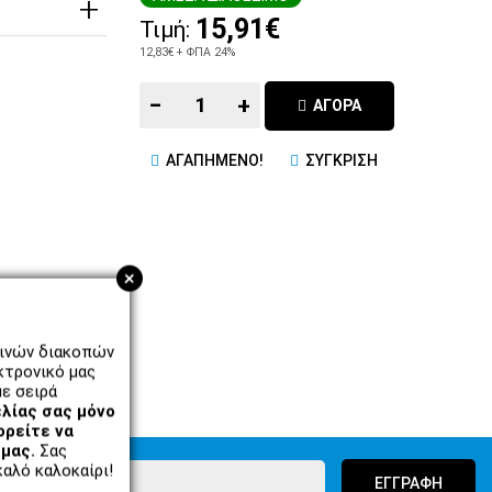
15,91€
Τιμή:
12,83€
+ ΦΠΑ 24%
−
+
ΑΓΟΡΑ
ΑΓΑΠΗΜΕΝΟ!
ΣΥΓΚΡΙΣΗ
+
ρινών διακοπών
κτρονικό μας
ε σειρά
λίας σας μόνο
ορείτε να
μας.
Σας
αλό καλοκαίρι!
ΕΓΓΡΑΦΗ