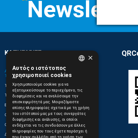
ΚΑΤΗΓΟΡΙΕΣ
QRCo
×
Αυτός ο ιστότοπος
GREEK
ΑΝΤΑΛΛΑΚΤΙΚΑ ΚΑΙ ΑΞΕΣΟΥΑΡ ΚΙΝΗΤΩΝ
χρησιμοποιεί cookies
ΤΗΛΕΦΩΝΩΝ
ENGLISH
Χρησιμοποιούμε cookies για να
TABLET
εξατομικεύσουμε το περιεχόμενο, τις
ΤΗΛΕΠΙΚΟΙΝΩΝΙΕΣ, ΑΣΥΡΜΑΤΑ, FCT
διαφημίσεις και να αναλύσουμε την
επισκεψιμότητά μας. Μοιραζόμαστε
ΕΡΓΑΛΕΙΑ SERVICE
επίσης πληροφορίες σχετικά με τη χρήση
του ιστότοπού μας με τους συνεργάτες
ΟΙΚΙΑΚΕΣ ΣΥΣΚΕΥΕΣ
διαφήμισης και ανάλυσης, οι οποίοι
COMPUTER, NOTEBOOK, PC, PDA
ενδέχεται να τις συνδυάσουν με άλλες
πληροφορίες που τους έχετε παράσχει ή
ΔΙΑΦΟΡΑ ΠΡΟΙΟΝΤΑ
που έχουν συλλέξει από τη χρήση των