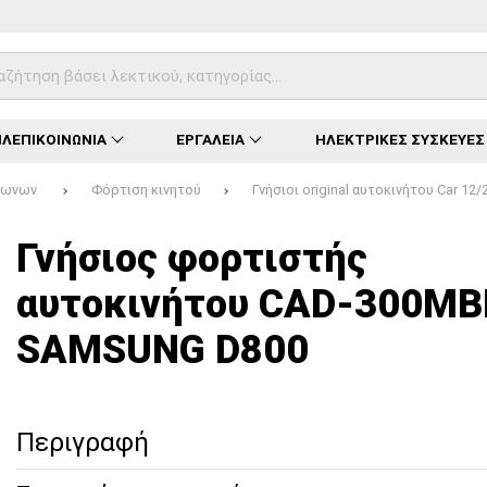
ΛΕΠΙΚΟΙΝΩΝΙΑ
ΕΡΓΑΛΕΙΑ
ΗΛΕΚΤΡΙΚΕΣ ΣΥΣΚΕΥΕΣ
έφωνων
Φόρτιση κινητού
Γνήσιοι original αυτοκινήτου Car 12/
Φόρτωση...
Φόρτωση...
Φόρτωση...
Φόρτωση...
Φόρτωση...
Φόρτωση...
Φόρτωση...
Γνήσιος φορτιστής
αυτοκινήτου CAD-300MB
SAMSUNG D800
Περιγραφή