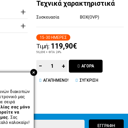
Τεχνικά χαρακτηριστικά
Συσκευασία
BOX(OVP)
15-30 ΗΜΕΡΕΣ
119,90€
Τιμή:
96,69€
+ ΦΠΑ 24%
−
+
ΑΓΟΡΑ
+
ΑΓΑΠΗΜΕΝΟ!
ΣΥΓΚΡΙΣΗ
ρινών διακοπών
κτρονικό μας
ε σειρά
λίας σας μόνο
ορείτε να
μας.
Σας
αλό καλοκαίρι!
ΕΓΓΡΑΦΗ