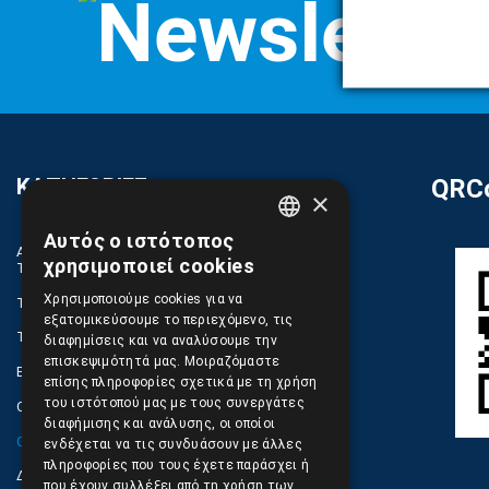
ΚΑΤΗΓΟΡΙΕΣ
QRCo
×
Αυτός ο ιστότοπος
GREEK
ΑΝΤΑΛΛΑΚΤΙΚΑ ΚΑΙ ΑΞΕΣΟΥΑΡ ΚΙΝΗΤΩΝ
χρησιμοποιεί cookies
ΤΗΛΕΦΩΝΩΝ
ENGLISH
Χρησιμοποιούμε cookies για να
TABLET
εξατομικεύσουμε το περιεχόμενο, τις
ΤΗΛΕΠΙΚΟΙΝΩΝΙΕΣ, ΑΣΥΡΜΑΤΑ, FCT
διαφημίσεις και να αναλύσουμε την
επισκεψιμότητά μας. Μοιραζόμαστε
ΕΡΓΑΛΕΙΑ SERVICE
επίσης πληροφορίες σχετικά με τη χρήση
του ιστότοπού μας με τους συνεργάτες
ΟΙΚΙΑΚΕΣ ΣΥΣΚΕΥΕΣ
διαφήμισης και ανάλυσης, οι οποίοι
COMPUTER, NOTEBOOK, PC, PDA
ενδέχεται να τις συνδυάσουν με άλλες
πληροφορίες που τους έχετε παράσχει ή
ΔΙΑΦΟΡΑ ΠΡΟΙΟΝΤΑ
που έχουν συλλέξει από τη χρήση των