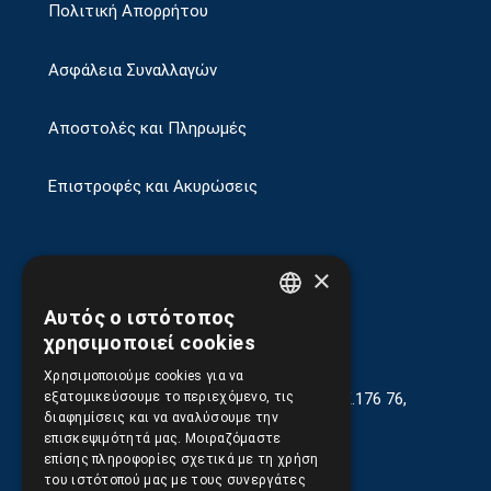
Πολιτική Απορρήτου
Ασφάλεια Συναλλαγών
Αποστολές και Πληρωμές
Επιστροφές και Ακυρώσεις
×
Αυτός ο ιστότοπος
GREEK
χρησιμοποιεί cookies
ENGLISH
Χρησιμοποιούμε cookies για να
Γεωργίου Κρέμου 13-17, Καλλιθέα, Τ.Κ.176 76,
εξατομικεύσουμε το περιεχόμενο, τις
Αθήνα, Ελλάδα
διαφημίσεις και να αναλύσουμε την
επισκεψιμότητά μας. Μοιραζόμαστε
210.9566.401
(11.30-17.00)
επίσης πληροφορίες σχετικά με τη χρήση
του ιστότοπού μας με τους συνεργάτες