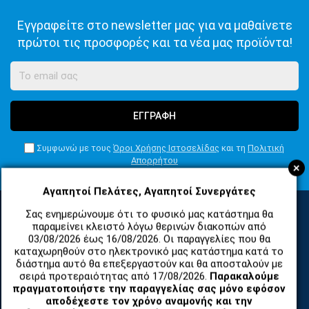
Εγγραφείτε στο newsletter μας για να μαθαίνετε
πρώτοι τις προσφορές και τα νέα μας προϊόντα!
ΕΓΓΡΑΦΗ
Συμφωνώ με τους
Όροι Χρήσης Ιστοσελίδας
και τη
Πολιτική
Απορρήτου
+
Αγαπητοί Πελάτες, Αγαπητοί Συνεργάτες
Σας ενημερώνουμε ότι το φυσικό μας κατάστημα θα
παραμείνει κλειστό λόγω θερινών διακοπών από
ΚΑΤΗΓΟΡΙΕΣ
03/08/2026 έως 16/08/2026. Οι παραγγελίες που θα
καταχωρηθούν στο ηλεκτρονικό μας κατάστημα κατά το
διάστημα αυτό θα επεξεργαστούν και θα αποσταλούν με
σειρά προτεραιότητας από 17/08/2026.
Παρακαλούμε
ΑΝΤΑΛΛΑΚΤΙΚΑ ΚΑΙ ΑΞΕΣΟΥΑΡ ΚΙΝΗΤΩΝ ΤΗΛΕΦΩΝΩΝ
πραγματοποιήστε την παραγγελίας σας μόνο εφόσον
αποδέχεστε τον χρόνο αναμονής και την