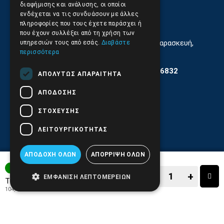
210.9566.
402
διαφήμισης και ανάλυσης, οι οποίοι
ενδέχεται να τις συνδυάσουν με άλλες
Email:
info@pds.com.gr
πληροφορίες που τους έχετε παράσχει ή
που έχουν συλλέξει από τη χρήση των
Εξυπηρέτηση Κοινού Δευτέρα έως Παρασκευή,
υπηρεσιών τους από εσάς.
Διαβάστε
11:30 - 17.00
περισσότερα
Αρ. ΓΕΜΗ 6204101000 | Αρ. ΕΜΠΑ 6832
ΑΠΟΛΎΤΩΣ ΑΠΑΡΑΊΤΗΤΑ
ΑΠΌΔΟΣΗΣ
ΣΤΌΧΕΥΣΗΣ
ΛΕΙΤΟΥΡΓΙΚΌΤΗΤΑΣ
ΑΠΟΔΟΧΉ ΌΛΩΝ
ΑΠΌΡΡΙΨΗ ΌΛΩΝ
3-7 ΗΜΕΡΕΣ
−
+
ΕΜΦΆΝΙΣΗ ΛΕΠΤΟΜΕΡΕΙΏΝ
129,90€
Τιμή:
104,76€
+ ΦΠΑ 24%