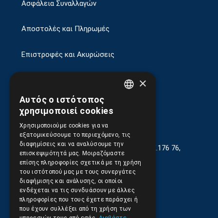
Ασφάλεια Συναλλαγών
Αποστολές και Πληρωμές
Επιστροφές και Ακυρώσεις
×
Αυτός ο ιστότοπος
GREEK
χρησιμοποιεί cookies
ENGLISH
Χρησιμοποιούμε cookies για να
εξατομικεύσουμε το περιεχόμενο, τις
διαφημίσεις και να αναλύσουμε την
Γεωργίου Κρέμου 13-17, Καλλιθέα, Τ.Κ.176 76,
επισκεψιμότητά μας. Μοιραζόμαστε
Αθήνα, Ελλάδα
επίσης πληροφορίες σχετικά με τη χρήση
του ιστότοπού μας με τους συνεργάτες
210.9566.401
(11.30-17.00)
διαφήμισης και ανάλυσης, οι οποίοι
ενδέχεται να τις συνδυάσουν με άλλες
210.9566.
402
πληροφορίες που τους έχετε παράσχει ή
που έχουν συλλέξει από τη χρήση των
Email:
info@pds.com.gr