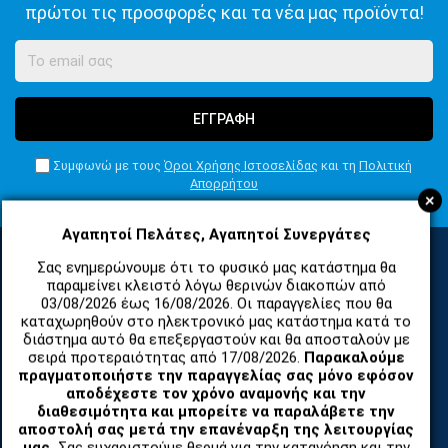
πρώτοι τις προσφορές και τα νέα μας προϊόντα!
ΕΓΓΡΑΦΗ
Συμφωνώ με τους
Όροι Χρήσης Ιστοσελίδας
και τη
Πολιτική
Απορρήτου
+
Αγαπητοί Πελάτες, Αγαπητοί Συνεργάτες
Σας ενημερώνουμε ότι το φυσικό μας κατάστημα θα
παραμείνει κλειστό λόγω θερινών διακοπών από
ΚΑΤΗΓΟΡΙΕΣ
03/08/2026 έως 16/08/2026. Οι παραγγελίες που θα
καταχωρηθούν στο ηλεκτρονικό μας κατάστημα κατά το
διάστημα αυτό θα επεξεργαστούν και θα αποσταλούν με
ΑΝΤΑΛΛΑΚΤΙΚΑ ΚΑΙ ΑΞΕΣΟΥΑΡ ΚΙΝΗΤΩΝ ΤΗΛΕΦΩΝΩΝ
σειρά προτεραιότητας από 17/08/2026.
Παρακαλούμε
πραγματοποιήστε την παραγγελίας σας μόνο εφόσον
αποδέχεστε τον χρόνο αναμονής και την
TABLET
διαθεσιμότητα και μπορείτε να παραλάβετε την
αποστολή σας μετά την επανέναρξη της λειτουργίας
μας.
Σας ευχαριστούμε θερμά για την κατανόηση και την