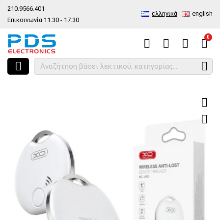
210.9566.401
ελληνικά
english
Επικοινωνία 11:30 - 17:30
0
HOME
Είδος
Διάφορα Προιόντα
Ασύρματη αντικλεπτική συσκευή