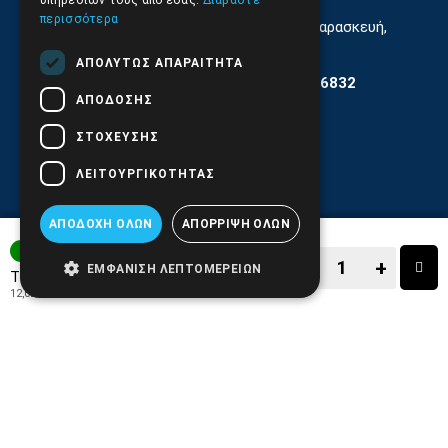
υπηρεσιών τους από εσάς.
Διαβάστε
περισσότερα
Εξυπηρέτηση Κοινού Δευτέρα έως Παρασκευή,
11:30 - 17.00
ΑΠΟΛΎΤΩΣ ΑΠΑΡΑΊΤΗΤΑ
Αρ. ΓΕΜΗ 6204101000 | Αρ. ΕΜΠΑ 6832
ΑΠΌΔΟΣΗΣ
ΣΤΌΧΕΥΣΗΣ
ΛΕΙΤΟΥΡΓΙΚΌΤΗΤΑΣ
ΑΠΟΔΟΧΉ ΌΛΩΝ
ΑΠΌΡΡΙΨΗ ΌΛΩΝ
ΑΜΕΣΑ ΔΙΑΘΕΣΙΜΟ
−
+
ΕΜΦΆΝΙΣΗ ΛΕΠΤΟΜΕΡΕΙΏΝ
14,90€
Τιμή:
12,02€
+ ΦΠΑ 24%
−
+
ΑΓΟΡΑ
ΑΓΑΠΗΜΕΝΟ!
ΣΥΓΚΡΙΣΗ