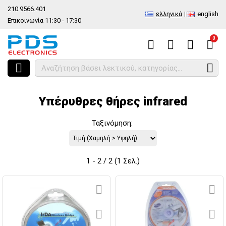
210.9566.401
ελληνικά
english
Επικοινωνία 11:30 - 17:30
0
HOME
Είδος
Διάφορα Προιόντα
Καλώδια Cables
Υπέρυθρες θή
Υπέρυθρες θήρες infrared
Ταξινόμηση:
1 - 2 / 2 (1 Σελ.)