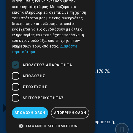
Αποστολές και Πληρωμές
διαφημίσεις και να αναλύσουμε την
επισκεψιμότητά μας. Μοιραζόμαστε
επίσης πληροφορίες σχετικά με τη χρήση
Επιστροφές και Ακυρώσεις
του ιστότοπού μας με τους συνεργάτες
διαφήμισης και ανάλυσης, οι οποίοι
ενδέχεται να τις συνδυάσουν με άλλες
πληροφορίες που τους έχετε παράσχει ή
που έχουν συλλέξει από τη χρήση των
υπηρεσιών τους από εσάς.
Διαβάστε
περισσότερα
ΑΠΟΛΎΤΩΣ ΑΠΑΡΑΊΤΗΤΑ
Γεωργίου Κρέμου 13-17, Καλλιθέα, Τ.Κ.176 76,
ΑΠΌΔΟΣΗΣ
Αθήνα, Ελλάδα
ΣΤΌΧΕΥΣΗΣ
210.9566.401
(11.30-17.00)
ΛΕΙΤΟΥΡΓΙΚΌΤΗΤΑΣ
210.9566.
402
Email:
info@pds.com.gr
ΑΠΟΔΟΧΉ ΌΛΩΝ
ΑΠΌΡΡΙΨΗ ΌΛΩΝ
Εξυπηρέτηση Κοινού Δευτέρα έως Παρασκευή,
ΕΜΦΆΝΙΣΗ ΛΕΠΤΟΜΕΡΕΙΏΝ
11:30 - 17.00