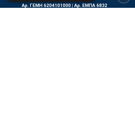
Αρ. ΓΕΜΗ 6204101000 | Αρ. ΕΜΠΑ 6832