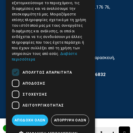
εξατομικεύσουμε το περιεχόμενο, τις
Γεωργίου Κρέμου 13-17, Καλλιθέα, Τ.Κ.176 76,
διαφημίσεις και να αναλύσουμε την
Αθήνα, Ελλάδα
επισκεψιμότητά μας. Μοιραζόμαστε
επίσης πληροφορίες σχετικά με τη χρήση
210.9566.401
(11.30-17.00)
του ιστότοπού μας με τους συνεργάτες
διαφήμισης και ανάλυσης, οι οποίοι
210.9566.
402
ενδέχεται να τις συνδυάσουν με άλλες
πληροφορίες που τους έχετε παράσχει ή
Email:
info@pds.com.gr
που έχουν συλλέξει από τη χρήση των
υπηρεσιών τους από εσάς.
Διαβάστε
Εξυπηρέτηση Κοινού Δευτέρα έως Παρασκευή,
περισσότερα
11:30 - 17.00
ΑΠΟΛΎΤΩΣ ΑΠΑΡΑΊΤΗΤΑ
Αρ. ΓΕΜΗ 6204101000 | Αρ. ΕΜΠΑ 6832
ΑΠΌΔΟΣΗΣ
ΣΤΌΧΕΥΣΗΣ
ΛΕΙΤΟΥΡΓΙΚΌΤΗΤΑΣ
ΑΠΟΔΟΧΉ ΌΛΩΝ
ΑΠΌΡΡΙΨΗ ΌΛΩΝ
ΑΜΕΣΑ ΔΙΑΘΕΣΙΜΟ