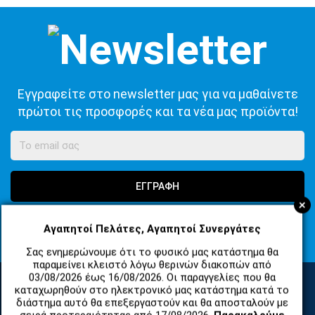
Εγγραφείτε στο newsletter μας για να μαθαίνετε
πρώτοι τις προσφορές και τα νέα μας προϊόντα!
ΕΓΓΡΑΦΗ
+
Συμφωνώ με τους
Όροι Χρήσης Ιστοσελίδας
και τη
Πολιτική
Αγαπητοί Πελάτες, Αγαπητοί Συνεργάτες
Απορρήτου
Σας ενημερώνουμε ότι το φυσικό μας κατάστημα θα
παραμείνει κλειστό λόγω θερινών διακοπών από
03/08/2026 έως 16/08/2026. Οι παραγγελίες που θα
καταχωρηθούν στο ηλεκτρονικό μας κατάστημα κατά το
διάστημα αυτό θα επεξεργαστούν και θα αποσταλούν με
ΚΑΤΗΓΟΡΙΕΣ