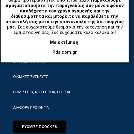
σειρά προτεραιότητας από 17/08/2026.
Παρακαλούμε
πραγματοποιήστε την παραγγελίας σας μόνο εφόσον
αποδέχεστε τον χρόνο αναμονής και την
ΑΝΤΑΛΛΑΚΤΙΚΑ ΚΑΙ ΑΞΕΣΟΥΑΡ ΚΙΝΗΤΩΝ ΤΗΛΕΦΩΝΩΝ
διαθεσιμότητα και μπορείτε να παραλάβετε την
αποστολή σας μετά την επανέναρξη της λειτουργίας
μας.
Σας ευχαριστούμε θερμά για την κατανόηση και την
TABLET
εμπιστοσύνη σας. Σας ευχόμαστε καλό καλοκαίρι!
Με εκτίμηση,
ΤΗΛΕΠΙΚΟΙΝΩΝΙΕΣ, ΑΣΥΡΜΑΤΑ, FCT
Pds.com.gr
ΕΡΓΑΛΕΙΑ SERVICE
ΟΙΚΙΑΚΕΣ ΣΥΣΚΕΥΕΣ
COMPUTER, NOTEBOOK, PC, PDA
ΔΙΑΦΟΡΑ ΠΡΟΙΟΝΤΑ
ΡΥΘΜΙΣΕΙΣ COOKIES