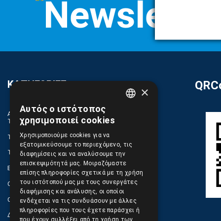
ΚΑΤΗΓΟΡΙΕΣ
QRCo
×
Αυτός ο ιστότοπος
GREEK
ΑΝΤΑΛΛΑΚΤΙΚΑ ΚΑΙ ΑΞΕΣΟΥΑΡ ΚΙΝΗΤΩΝ
χρησιμοποιεί cookies
ΤΗΛΕΦΩΝΩΝ
ENGLISH
Χρησιμοποιούμε cookies για να
TABLET
εξατομικεύσουμε το περιεχόμενο, τις
ΤΗΛΕΠΙΚΟΙΝΩΝΙΕΣ, ΑΣΥΡΜΑΤΑ, FCT
διαφημίσεις και να αναλύσουμε την
επισκεψιμότητά μας. Μοιραζόμαστε
ΕΡΓΑΛΕΙΑ SERVICE
επίσης πληροφορίες σχετικά με τη χρήση
του ιστότοπού μας με τους συνεργάτες
ΟΙΚΙΑΚΕΣ ΣΥΣΚΕΥΕΣ
διαφήμισης και ανάλυσης, οι οποίοι
COMPUTER, NOTEBOOK, PC, PDA
ενδέχεται να τις συνδυάσουν με άλλες
πληροφορίες που τους έχετε παράσχει ή
ΔΙΑΦΟΡΑ ΠΡΟΙΟΝΤΑ
που έχουν συλλέξει από τη χρήση των