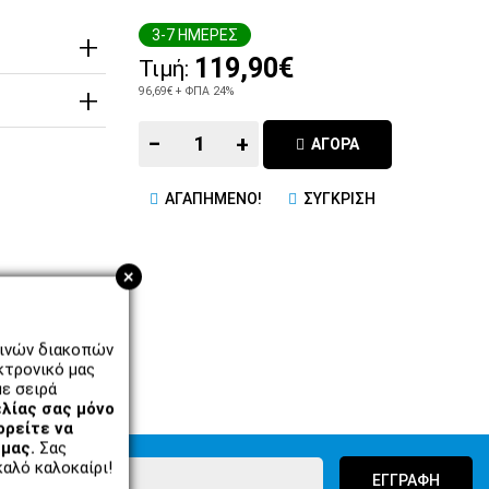
3-7 ΗΜΕΡΕΣ
119,90€
Τιμή:
96,69€
+ ΦΠΑ 24%
−
+
ΑΓΟΡΑ
ΑΓΑΠΗΜΕΝΟ!
ΣΥΓΚΡΙΣΗ
+
ρινών διακοπών
κτρονικό μας
ε σειρά
λίας σας μόνο
ορείτε να
μας.
Σας
αλό καλοκαίρι!
ΕΓΓΡΑΦΗ