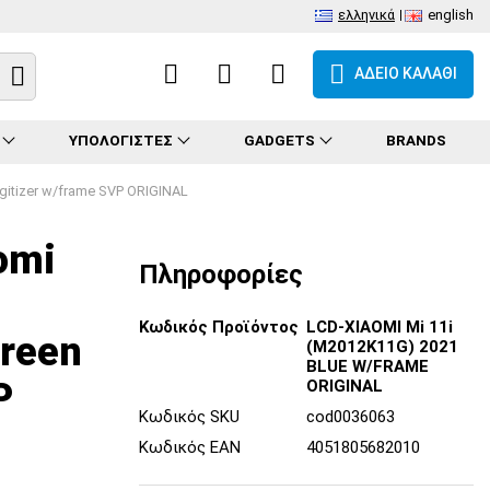
ελληνικά
english
ΑΔΕΙΟ ΚΑΛΑΘΙ
ΥΠΟΛΟΓΙΣΤΕΣ
GADGETS
BRANDS
gitizer w/frame SVP ORIGINAL
omi
Πληροφορίες
Κωδικός Προϊόντος
LCD-XIAOMI Mi 11i
reen
(M2012K11G) 2021
BLUE W/FRAME
P
ORIGINAL
Κωδικός SKU
cod0036063
Κωδικός EAN
4051805682010