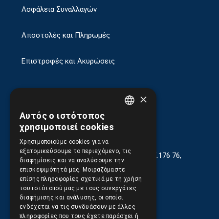
Ασφάλεια Συναλλαγών
Αποστολές και Πληρωμές
Επιστροφές και Ακυρώσεις
×
Αυτός ο ιστότοπος
GREEK
χρησιμοποιεί cookies
ENGLISH
Χρησιμοποιούμε cookies για να
εξατομικεύσουμε το περιεχόμενο, τις
Γεωργίου Κρέμου 13-17, Καλλιθέα, Τ.Κ.176 76,
διαφημίσεις και να αναλύσουμε την
Αθήνα, Ελλάδα
επισκεψιμότητά μας. Μοιραζόμαστε
επίσης πληροφορίες σχετικά με τη χρήση
210.9566.401
(11.30-17.00)
του ιστότοπού μας με τους συνεργάτες
διαφήμισης και ανάλυσης, οι οποίοι
210.9566.
402
ενδέχεται να τις συνδυάσουν με άλλες
πληροφορίες που τους έχετε παράσχει ή