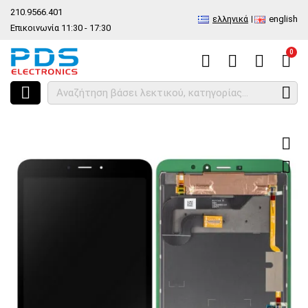
210.9566.401
ελληνικά
english
Επικοινωνία 11:30 - 17:30
0
HOME
Γνήσια οθόνη σετ LCD Samsung Galaxy TAB ACTIVE5 8.0 5G SM-