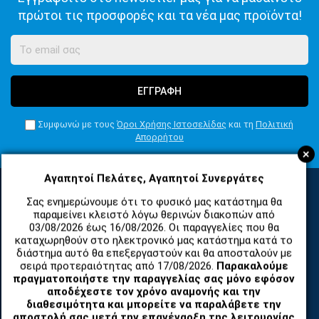
πρώτοι τις προσφορές και τα νέα μας προϊόντα!
ΕΓΓΡΑΦΗ
Συμφωνώ με τους
Όροι Χρήσης Ιστοσελίδας
και τη
Πολιτική
Απορρήτου
+
Αγαπητοί Πελάτες, Αγαπητοί Συνεργάτες
Σας ενημερώνουμε ότι το φυσικό μας κατάστημα θα
ΚΑΤΗΓΟΡΙΕΣ
παραμείνει κλειστό λόγω θερινών διακοπών από
03/08/2026 έως 16/08/2026. Οι παραγγελίες που θα
καταχωρηθούν στο ηλεκτρονικό μας κατάστημα κατά το
διάστημα αυτό θα επεξεργαστούν και θα αποσταλούν με
ΑΝΤΑΛΛΑΚΤΙΚΑ ΚΑΙ ΑΞΕΣΟΥΑΡ ΚΙΝΗΤΩΝ ΤΗΛΕΦΩΝΩΝ
σειρά προτεραιότητας από 17/08/2026.
Παρακαλούμε
πραγματοποιήστε την παραγγελίας σας μόνο εφόσον
αποδέχεστε τον χρόνο αναμονής και την
TABLET
διαθεσιμότητα και μπορείτε να παραλάβετε την
αποστολή σας μετά την επανέναρξη της λειτουργίας