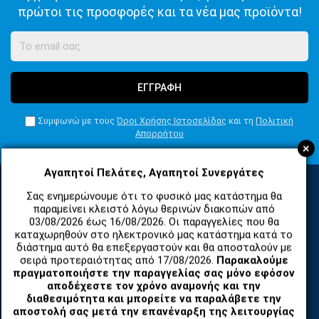
πρώτοι τις προσφορές και τα νέα μας προϊόντα!
ΕΓΓΡΑΦΗ
Συμφωνώ με τους
Όροι Χρήσης Ιστοσελίδας
και τη
Πολιτική
Απορρήτου
+
Αγαπητοί Πελάτες, Αγαπητοί Συνεργάτες
Σας ενημερώνουμε ότι το φυσικό μας κατάστημα θα
παραμείνει κλειστό λόγω θερινών διακοπών από
ΚΑΤΗΓΟΡΙΕΣ
03/08/2026 έως 16/08/2026. Οι παραγγελίες που θα
καταχωρηθούν στο ηλεκτρονικό μας κατάστημα κατά το
διάστημα αυτό θα επεξεργαστούν και θα αποσταλούν με
ΑΝΤΑΛΛΑΚΤΙΚΑ ΚΑΙ ΑΞΕΣΟΥΑΡ ΚΙΝΗΤΩΝ ΤΗΛΕΦΩΝΩΝ
σειρά προτεραιότητας από 17/08/2026.
Παρακαλούμε
πραγματοποιήστε την παραγγελίας σας μόνο εφόσον
αποδέχεστε τον χρόνο αναμονής και την
TABLET
διαθεσιμότητα και μπορείτε να παραλάβετε την
αποστολή σας μετά την επανέναρξη της λειτουργίας