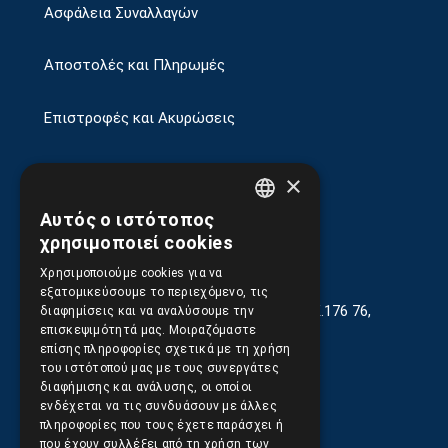
Ασφάλεια Συναλλαγών
Αποστολές και Πληρωμές
Επιστροφές και Ακυρώσεις
×
Αυτός ο ιστότοπος
GREEK
χρησιμοποιεί cookies
ENGLISH
Χρησιμοποιούμε cookies για να
εξατομικεύσουμε το περιεχόμενο, τις
Γεωργίου Κρέμου 13-17, Καλλιθέα, Τ.Κ.176 76,
διαφημίσεις και να αναλύσουμε την
Αθήνα, Ελλάδα
επισκεψιμότητά μας. Μοιραζόμαστε
επίσης πληροφορίες σχετικά με τη χρήση
210.9566.401
(11.30-17.00)
του ιστότοπού μας με τους συνεργάτες
διαφήμισης και ανάλυσης, οι οποίοι
210.9566.
402
ενδέχεται να τις συνδυάσουν με άλλες
πληροφορίες που τους έχετε παράσχει ή
Email:
info@pds.com.gr
που έχουν συλλέξει από τη χρήση των