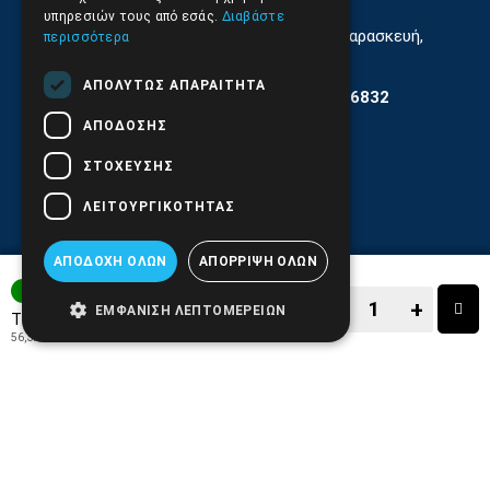
υπηρεσιών τους από εσάς.
Διαβάστε
Εξυπηρέτηση Κοινού Δευτέρα έως Παρασκευή,
περισσότερα
11:30 - 17.00
ΑΠΟΛΎΤΩΣ ΑΠΑΡΑΊΤΗΤΑ
Αρ. ΓΕΜΗ 6204101000 | Αρ. ΕΜΠΑ 6832
ΑΠΌΔΟΣΗΣ
ΣΤΌΧΕΥΣΗΣ
ΛΕΙΤΟΥΡΓΙΚΌΤΗΤΑΣ
ΑΠΟΔΟΧΉ ΌΛΩΝ
ΑΠΌΡΡΙΨΗ ΌΛΩΝ
3-7 ΗΜΕΡΕΣ
−
+
ΕΜΦΆΝΙΣΗ ΛΕΠΤΟΜΕΡΕΙΏΝ
69,90€
Τιμή:
56,37€
+ ΦΠΑ 24%
−
+
ΑΓΟΡΑ
ΑΓΑΠΗΜΕΝΟ!
ΣΥΓΚΡΙΣΗ