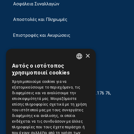
Ασφάλεια Συναλλαγών
Αποστολές και Πληρωμές
Επιστροφές και Ακυρώσεις
×
Αυτός ο ιστότοπος
GREEK
χρησιμοποιεί cookies
ENGLISH
Χρησιμοποιούμε cookies για να
εξατομικεύσουμε το περιεχόμενο, τις
Γεωργίου Κρέμου 13-17, Καλλιθέα, Τ.Κ.176 76,
διαφημίσεις και να αναλύσουμε την
Αθήνα, Ελλάδα
επισκεψιμότητά μας. Μοιραζόμαστε
επίσης πληροφορίες σχετικά με τη χρήση
210.9566.401
(11.30-17.00)
του ιστότοπού μας με τους συνεργάτες
διαφήμισης και ανάλυσης, οι οποίοι
210.9566.
402
ενδέχεται να τις συνδυάσουν με άλλες
πληροφορίες που τους έχετε παράσχει ή
Email:
info@pds.com.gr
που έχουν συλλέξει από τη χρήση των