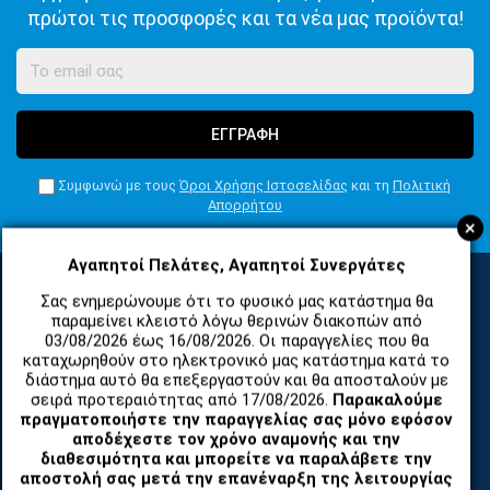
πρώτοι τις προσφορές και τα νέα μας προϊόντα!
ΕΓΓΡΑΦΗ
Συμφωνώ με τους
Όροι Χρήσης Ιστοσελίδας
και τη
Πολιτική
Απορρήτου
+
Αγαπητοί Πελάτες, Αγαπητοί Συνεργάτες
Σας ενημερώνουμε ότι το φυσικό μας κατάστημα θα
παραμείνει κλειστό λόγω θερινών διακοπών από
ΚΑΤΗΓΟΡΙΕΣ
03/08/2026 έως 16/08/2026. Οι παραγγελίες που θα
καταχωρηθούν στο ηλεκτρονικό μας κατάστημα κατά το
διάστημα αυτό θα επεξεργαστούν και θα αποσταλούν με
ΑΝΤΑΛΛΑΚΤΙΚΑ ΚΑΙ ΑΞΕΣΟΥΑΡ ΚΙΝΗΤΩΝ ΤΗΛΕΦΩΝΩΝ
σειρά προτεραιότητας από 17/08/2026.
Παρακαλούμε
πραγματοποιήστε την παραγγελίας σας μόνο εφόσον
αποδέχεστε τον χρόνο αναμονής και την
TABLET
διαθεσιμότητα και μπορείτε να παραλάβετε την
αποστολή σας μετά την επανέναρξη της λειτουργίας