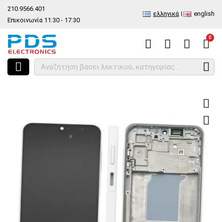
210.9566.401
ελληνικά
english
Επικοινωνία 11:30 - 17:30
0
HOME
Γνήσια οθόνη σετ Samsung Galaxy A26 5G A266B 2025 White Di