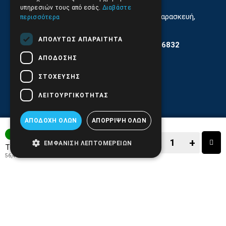
υπηρεσιών τους από εσάς.
Διαβάστε
Εξυπηρέτηση Κοινού Δευτέρα έως Παρασκευή,
περισσότερα
11:30 - 17.00
ΑΠΟΛΎΤΩΣ ΑΠΑΡΑΊΤΗΤΑ
Αρ. ΓΕΜΗ 6204101000 | Αρ. ΕΜΠΑ 6832
ΑΠΌΔΟΣΗΣ
ΣΤΌΧΕΥΣΗΣ
ΛΕΙΤΟΥΡΓΙΚΌΤΗΤΑΣ
ΑΠΟΔΟΧΉ ΌΛΩΝ
ΑΠΌΡΡΙΨΗ ΌΛΩΝ
3-7 ΗΜΕΡΕΣ
−
+
ΕΜΦΆΝΙΣΗ ΛΕΠΤΟΜΕΡΕΙΏΝ
69,99€
Τιμή:
56,44€
+ ΦΠΑ 24%
−
+
ΑΓΟΡΑ
ΑΓΑΠΗΜΕΝΟ!
ΣΥΓΚΡΙΣΗ