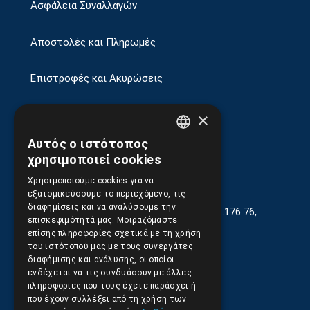
Ασφάλεια Συναλλαγών
Αποστολές και Πληρωμές
Επιστροφές και Ακυρώσεις
×
Αυτός ο ιστότοπος
GREEK
χρησιμοποιεί cookies
ENGLISH
Χρησιμοποιούμε cookies για να
εξατομικεύσουμε το περιεχόμενο, τις
διαφημίσεις και να αναλύσουμε την
Γεωργίου Κρέμου 13-17, Καλλιθέα, Τ.Κ.176 76,
επισκεψιμότητά μας. Μοιραζόμαστε
Αθήνα, Ελλάδα
επίσης πληροφορίες σχετικά με τη χρήση
του ιστότοπού μας με τους συνεργάτες
210.9566.401
(11.30-17.00)
διαφήμισης και ανάλυσης, οι οποίοι
ενδέχεται να τις συνδυάσουν με άλλες
210.9566.
402
πληροφορίες που τους έχετε παράσχει ή
που έχουν συλλέξει από τη χρήση των
Email:
info@pds.com.gr