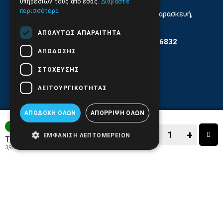
υπηρεσιών τους από εσάς.
Διαβάστε
περισσότερα
Εξυπηρέτηση Κοινού Δευτέρα έως Παρασκευή,
11:30 - 17.00
ΑΠΟΛΎΤΩΣ ΑΠΑΡΑΊΤΗΤΑ
Αρ. ΓΕΜΗ 6204101000 | Αρ. ΕΜΠΑ 6832
ΑΠΌΔΟΣΗΣ
ΣΤΌΧΕΥΣΗΣ
ΛΕΙΤΟΥΡΓΙΚΌΤΗΤΑΣ
ΑΠΟΔΟΧΉ ΌΛΩΝ
ΑΠΌΡΡΙΨΗ ΌΛΩΝ
3-7 ΗΜΕΡΕΣ
−
+
ΕΜΦΆΝΙΣΗ ΛΕΠΤΟΜΕΡΕΙΏΝ
4,90€
Τιμή:
3,95€
+ ΦΠΑ 24%
−
+
ΑΓΟΡΑ
ΑΓΑΠΗΜΕΝΟ!
ΣΥΓΚΡΙΣΗ