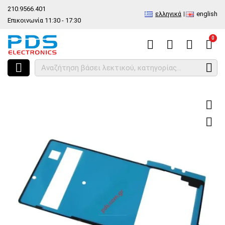
210.9566.401
ελληνικά
english
Επικοινωνία 11:30 - 17:30
0
HOME
Γνήσια ταινία για πίσω καπάκι Sony E6553 Xperia Z3+, E6533 Xp