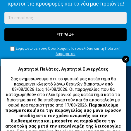
πρώτοι τις προσφορές και τα νέα μας προϊόντα!
ΕΓΓΡΑΦΗ
Συμφωνώ με τους
Όροι Χρήσης Ιστοσελίδας
και τη
Πολιτική
Απορρήτου
+
Αγαπητοί Πελάτες, Αγαπητοί Συνεργάτες
Σας ενημερώνουμε ότι το φυσικό μας κατάστημα θα
παραμείνει κλειστό λόγω θερινών διακοπών από
ΚΑΤΗΓΟΡΙΕΣ
03/08/2026 έως 16/08/2026. Οι παραγγελίες που θα
καταχωρηθούν στο ηλεκτρονικό μας κατάστημα κατά το
διάστημα αυτό θα επεξεργαστούν και θα αποσταλούν με
ΑΝΤΑΛΛΑΚΤΙΚΑ ΚΑΙ ΑΞΕΣΟΥΑΡ ΚΙΝΗΤΩΝ ΤΗΛΕΦΩΝΩΝ
σειρά προτεραιότητας από 17/08/2026.
Παρακαλούμε
πραγματοποιήστε την παραγγελίας σας μόνο εφόσον
αποδέχεστε τον χρόνο αναμονής και την
TABLET
διαθεσιμότητα και μπορείτε να παραλάβετε την
αποστολή σας μετά την επανέναρξη της λειτουργίας