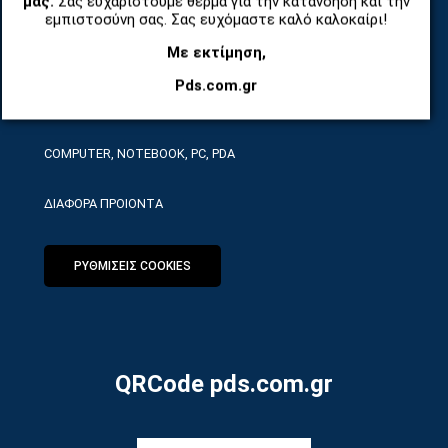
μας.
Σας ευχαριστούμε θερμά για την κατανόηση και την
ΤΗΛΕΠΙΚΟΙΝΩΝΙΕΣ, ΑΣΥΡΜΑΤΑ, FCT
εμπιστοσύνη σας. Σας ευχόμαστε καλό καλοκαίρι!
Με εκτίμηση,
ΕΡΓΑΛΕΙΑ SERVICE
Pds.com.gr
ΟΙΚΙΑΚΕΣ ΣΥΣΚΕΥΕΣ
COMPUTER, NOTEBOOK, PC, PDA
ΔΙΑΦΟΡΑ ΠΡΟΙΟΝΤΑ
ΡΥΘΜΙΣΕΙΣ COOKIES
QRCode pds.com.gr