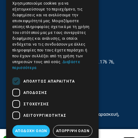
Επιστροφές και Ακυρώσεις
Χρησιμοποιούμε cookies για να
εξατομικεύσουμε το περιεχόμενο, τις
διαφημίσεις και να αναλύσουμε την
επισκεψιμότητά μας. Μοιραζόμαστε
επίσης πληροφορίες σχετικά με τη χρήση
του ιστότοπού μας με τους συνεργάτες
διαφήμισης και ανάλυσης, οι οποίοι
ενδέχεται να τις συνδυάσουν με άλλες
πληροφορίες που τους έχετε παράσχει ή
που έχουν συλλέξει από τη χρήση των
Γεωργίου Κρέμου 13-17, Καλλιθέα, Τ.Κ.176 76,
υπηρεσιών τους από εσάς.
Διαβάστε
Αθήνα, Ελλάδα
περισσότερα
210.9566.401
(11.30-17.00)
ΑΠΟΛΎΤΩΣ ΑΠΑΡΑΊΤΗΤΑ
210.9566.
402
ΑΠΌΔΟΣΗΣ
Email:
info@pds.com.gr
ΣΤΌΧΕΥΣΗΣ
Εξυπηρέτηση Κοινού Δευτέρα έως Παρασκευή,
ΛΕΙΤΟΥΡΓΙΚΌΤΗΤΑΣ
11:30 - 17.00
Αρ. ΓΕΜΗ 6204101000 | Αρ. ΕΜΠΑ 6832
ΑΠΟΔΟΧΉ ΌΛΩΝ
ΑΠΌΡΡΙΨΗ ΌΛΩΝ