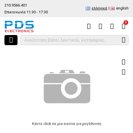
210.9566.401
ελληνικά
english
Επικοινωνία 11:30 - 17:30
0
HOME
Γνήσιο κουδούνι ERICSSON Τ610, Τ630
Κάντε click σε μια εικόνα για μεγέθυνση