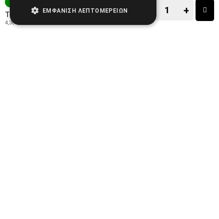
ΑΜΕΣΑ ΔΙΑΘΕΣΙΜΟ
−
+
ΕΜΦΆΝΙΣΗ ΛΕΠΤΟΜΕΡΕΙΏΝ
5,41€
Τιμή:
4,36€
+ ΦΠΑ 24%
−
+
ΑΓΟΡΑ
ΑΓΑΠΗΜΕΝΟ!
ΣΥΓΚΡΙΣΗ