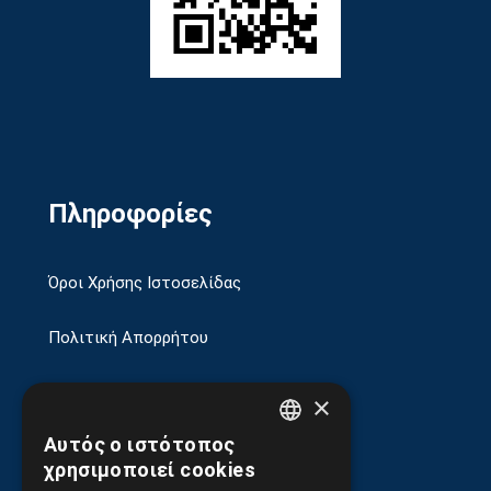
Πληροφορίες
Όροι Χρήσης Ιστοσελίδας
Πολιτική Απορρήτου
Ασφάλεια Συναλλαγών
×
Αυτός ο ιστότοπος
Αποστολές και Πληρωμές
GREEK
χρησιμοποιεί cookies
ENGLISH