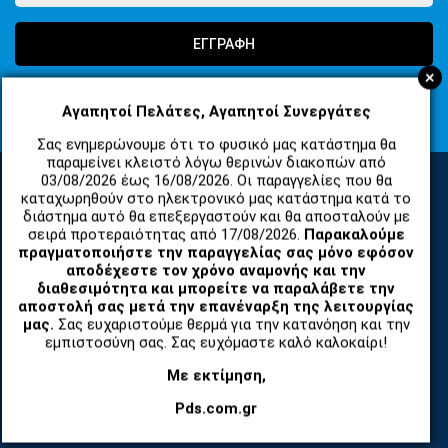
ΕΓΓΡΑΦΗ
+
Συμφωνώ με τους
Όροι Χρήσης Ιστοσελίδας
και τη
Πολιτική
Απορρήτου
Αγαπητοί Πελάτες, Αγαπητοί Συνεργάτες
Σας ενημερώνουμε ότι το φυσικό μας κατάστημα θα
παραμείνει κλειστό λόγω θερινών διακοπών από
03/08/2026 έως 16/08/2026. Οι παραγγελίες που θα
καταχωρηθούν στο ηλεκτρονικό μας κατάστημα κατά το
διάστημα αυτό θα επεξεργαστούν και θα αποσταλούν με
ΚΑΤΗΓΟΡΙΕΣ
σειρά προτεραιότητας από 17/08/2026.
Παρακαλούμε
πραγματοποιήστε την παραγγελίας σας μόνο εφόσον
αποδέχεστε τον χρόνο αναμονής και την
ΑΝΤΑΛΛΑΚΤΙΚΑ ΚΑΙ ΑΞΕΣΟΥΑΡ ΚΙΝΗΤΩΝ ΤΗΛΕΦΩΝΩΝ
διαθεσιμότητα και μπορείτε να παραλάβετε την
αποστολή σας μετά την επανέναρξη της λειτουργίας
μας.
Σας ευχαριστούμε θερμά για την κατανόηση και την
TABLET
εμπιστοσύνη σας. Σας ευχόμαστε καλό καλοκαίρι!
ΤΗΛΕΠΙΚΟΙΝΩΝΙΕΣ, ΑΣΥΡΜΑΤΑ, FCT
Με εκτίμηση,
Pds.com.gr
ΕΡΓΑΛΕΙΑ SERVICE