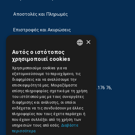
Αποστολές και Πληρωμές
Επιστροφές και Ακυρώσεις
×
Αυτός ο ιστότοπος
GREEK
χρησιμοποιεί cookies
ENGLISH
Χρησιμοποιούμε cookies για να
εξατομικεύσουμε το περιεχόμενο, τις
διαφημίσεις και να αναλύσουμε την
επισκεψιμότητά μας. Μοιραζόμαστε
Γεωργίου Κρέμου 13-17, Καλλιθέα, Τ.Κ.176 76,
επίσης πληροφορίες σχετικά με τη χρήση
Αθήνα, Ελλάδα
του ιστότοπού μας με τους συνεργάτες
διαφήμισης και ανάλυσης, οι οποίοι
210.9566.401
(11.30-17.00)
ενδέχεται να τις συνδυάσουν με άλλες
πληροφορίες που τους έχετε παράσχει ή
210.9566.
402
που έχουν συλλέξει από τη χρήση των
υπηρεσιών τους από εσάς.
Διαβάστε
Email:
info@pds.com.gr
περισσότερα