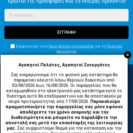
πρώτοι τις προσφορές και τα νέα μας προϊόντα!
ΕΓΓΡΑΦΗ
Συμφωνώ με τους
Όροι Χρήσης Ιστοσελίδας
και τη
Πολιτική
Απορρήτου
+
Αγαπητοί Πελάτες, Αγαπητοί Συνεργάτες
Σας ενημερώνουμε ότι το φυσικό μας κατάστημα θα
παραμείνει κλειστό λόγω θερινών διακοπών από
ΚΑΤΗΓΟΡΙΕΣ
03/08/2026 έως 16/08/2026. Οι παραγγελίες που θα
καταχωρηθούν στο ηλεκτρονικό μας κατάστημα κατά το
διάστημα αυτό θα επεξεργαστούν και θα αποσταλούν με
σειρά προτεραιότητας από 17/08/2026.
Παρακαλούμε
ΑΝΤΑΛΛΑΚΤΙΚΑ ΚΑΙ ΑΞΕΣΟΥΑΡ ΚΙΝΗΤΩΝ ΤΗΛΕΦΩΝΩΝ
πραγματοποιήστε την παραγγελίας σας μόνο εφόσον
αποδέχεστε τον χρόνο αναμονής και την
TABLET
διαθεσιμότητα και μπορείτε να παραλάβετε την
αποστολή σας μετά την επανέναρξη της λειτουργίας
μας.
Σας ευχαριστούμε θερμά για την κατανόηση και την
ΤΗΛΕΠΙΚΟΙΝΩΝΙΕΣ, ΑΣΥΡΜΑΤΑ, FCT