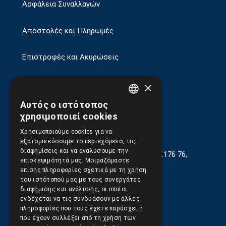
Ασφάλεια Συναλλαγών
Αποστολές και Πληρωμές
Επιστροφές και Ακυρώσεις
×
Αυτός ο ιστότοπος
GREEK
χρησιμοποιεί cookies
ENGLISH
Χρησιμοποιούμε cookies για να
εξατομικεύσουμε το περιεχόμενο, τις
διαφημίσεις και να αναλύσουμε την
Γεωργίου Κρέμου 13-17, Καλλιθέα, Τ.Κ.176 76,
επισκεψιμότητά μας. Μοιραζόμαστε
Αθήνα, Ελλάδα
επίσης πληροφορίες σχετικά με τη χρήση
του ιστότοπού μας με τους συνεργάτες
210.9566.401
(11.30-17.00)
διαφήμισης και ανάλυσης, οι οποίοι
ενδέχεται να τις συνδυάσουν με άλλες
210.9566.
402
πληροφορίες που τους έχετε παράσχει ή
που έχουν συλλέξει από τη χρήση των
Email:
info@pds.com.gr