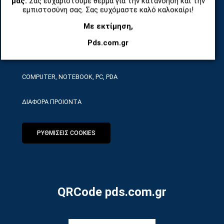
μας.
Σας ευχαριστούμε θερμά για την κατανόηση και την
ΤΗΛΕΠΙΚΟΙΝΩΝΙΕΣ, ΑΣΥΡΜΑΤΑ, FCT
εμπιστοσύνη σας. Σας ευχόμαστε καλό καλοκαίρι!
Με εκτίμηση,
ΕΡΓΑΛΕΙΑ SERVICE
Pds.com.gr
ΟΙΚΙΑΚΕΣ ΣΥΣΚΕΥΕΣ
COMPUTER, NOTEBOOK, PC, PDA
ΔΙΑΦΟΡΑ ΠΡΟΙΟΝΤΑ
ΡΥΘΜΙΣΕΙΣ COOKIES
QRCode pds.com.gr