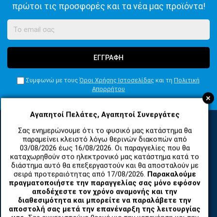
πρώτοι τις προσφορές και τα νέα μας προϊόντα!
ΕΓΓΡΑΦΗ
Συμφωνώ με τους
Όροι Χρήσης Ιστοσελίδας
και τη
Πολιτική
Απορρήτου
+
Αγαπητοί Πελάτες, Αγαπητοί Συνεργάτες
Σας ενημερώνουμε ότι το φυσικό μας κατάστημα θα
παραμείνει κλειστό λόγω θερινών διακοπών από
ΚΑΤΗΓΟΡΙΕΣ
03/08/2026 έως 16/08/2026. Οι παραγγελίες που θα
καταχωρηθούν στο ηλεκτρονικό μας κατάστημα κατά το
διάστημα αυτό θα επεξεργαστούν και θα αποσταλούν με
ΑΝΤΑΛΛΑΚΤΙΚΑ ΚΑΙ ΑΞΕΣΟΥΑΡ ΚΙΝΗΤΩΝ ΤΗΛΕΦΩΝΩΝ
σειρά προτεραιότητας από 17/08/2026.
Παρακαλούμε
πραγματοποιήστε την παραγγελίας σας μόνο εφόσον
αποδέχεστε τον χρόνο αναμονής και την
TABLET
διαθεσιμότητα και μπορείτε να παραλάβετε την
αποστολή σας μετά την επανέναρξη της λειτουργίας