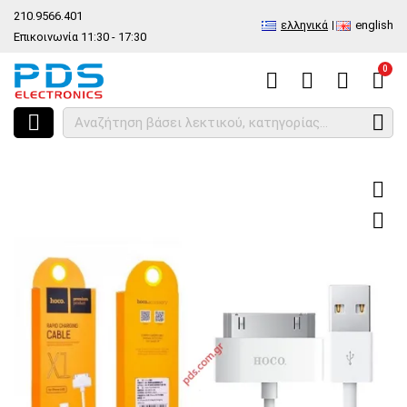
210.9566.401
ελληνικά
english
Επικοινωνία 11:30 - 17:30
0
HOME
Καλώδιο φόρτισης iphone 3G/4G 30 Pin Hoco X1 White Rapid 