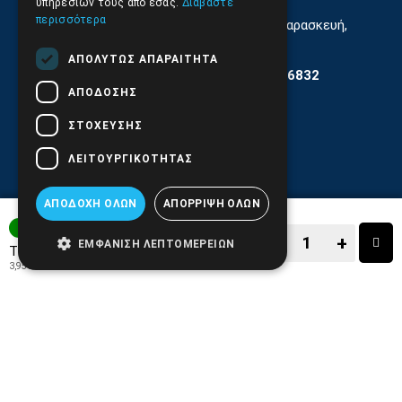
υπηρεσιών τους από εσάς.
Διαβάστε
περισσότερα
Εξυπηρέτηση Κοινού Δευτέρα έως Παρασκευή,
11:30 - 17.00
ΑΠΟΛΎΤΩΣ ΑΠΑΡΑΊΤΗΤΑ
Αρ. ΓΕΜΗ 6204101000 | Αρ. ΕΜΠΑ 6832
ΑΠΌΔΟΣΗΣ
ΣΤΌΧΕΥΣΗΣ
ΛΕΙΤΟΥΡΓΙΚΌΤΗΤΑΣ
ΑΠΟΔΟΧΉ ΌΛΩΝ
ΑΠΌΡΡΙΨΗ ΌΛΩΝ
1-3 ΗΜΕΡΕΣ
−
+
ΕΜΦΆΝΙΣΗ ΛΕΠΤΟΜΕΡΕΙΏΝ
4,90€
Τιμή:
3,95€
+ ΦΠΑ 24%
−
+
ΑΓΟΡΑ
ΑΓΑΠΗΜΕΝΟ!
ΣΥΓΚΡΙΣΗ