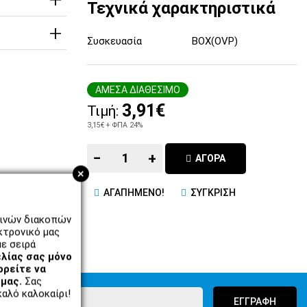
Τεχνικά χαρακτηριστικά
Συσκευασία
BOX(OVP)
ΑΜΕΣΑ ΔΙΑΘΕΣΙΜΟ
3,91€
Τιμή:
3,15€
+ ΦΠΑ 24%
−
+
ΑΓΟΡΑ
+
ΑΓΑΠΗΜΕΝΟ!
ΣΥΓΚΡΙΣΗ
ρινών διακοπών
κτρονικό μας
ε σειρά
λίας σας μόνο
ορείτε να
μας.
Σας
αλό καλοκαίρι!
ΕΓΓΡΑΦΗ