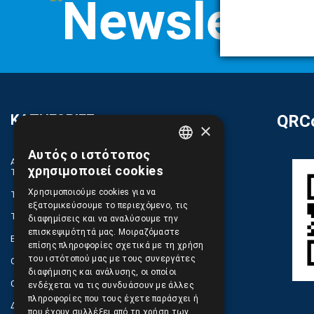
ΚΑΤΗΓΟΡΙΕΣ
QRCo
×
Αυτός ο ιστότοπος
GREEK
ΑΝΤΑΛΛΑΚΤΙΚΑ ΚΑΙ ΑΞΕΣΟΥΑΡ ΚΙΝΗΤΩΝ
χρησιμοποιεί cookies
ΤΗΛΕΦΩΝΩΝ
ENGLISH
Χρησιμοποιούμε cookies για να
TABLET
εξατομικεύσουμε το περιεχόμενο, τις
ΤΗΛΕΠΙΚΟΙΝΩΝΙΕΣ, ΑΣΥΡΜΑΤΑ, FCT
διαφημίσεις και να αναλύσουμε την
επισκεψιμότητά μας. Μοιραζόμαστε
ΕΡΓΑΛΕΙΑ SERVICE
επίσης πληροφορίες σχετικά με τη χρήση
του ιστότοπού μας με τους συνεργάτες
ΟΙΚΙΑΚΕΣ ΣΥΣΚΕΥΕΣ
διαφήμισης και ανάλυσης, οι οποίοι
COMPUTER, NOTEBOOK, PC, PDA
ενδέχεται να τις συνδυάσουν με άλλες
πληροφορίες που τους έχετε παράσχει ή
ΔΙΑΦΟΡΑ ΠΡΟΙΟΝΤΑ
που έχουν συλλέξει από τη χρήση των