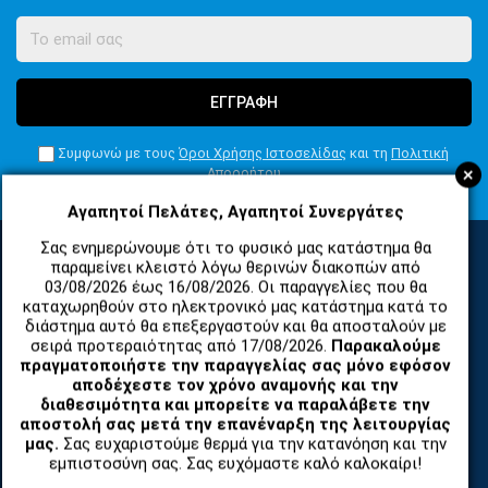
ΕΓΓΡΑΦΗ
Συμφωνώ με τους
Όροι Χρήσης Ιστοσελίδας
και τη
Πολιτική
+
Απορρήτου
Αγαπητοί Πελάτες, Αγαπητοί Συνεργάτες
Σας ενημερώνουμε ότι το φυσικό μας κατάστημα θα
παραμείνει κλειστό λόγω θερινών διακοπών από
03/08/2026 έως 16/08/2026. Οι παραγγελίες που θα
ΚΑΤΗΓΟΡΙΕΣ
καταχωρηθούν στο ηλεκτρονικό μας κατάστημα κατά το
διάστημα αυτό θα επεξεργαστούν και θα αποσταλούν με
σειρά προτεραιότητας από 17/08/2026.
Παρακαλούμε
ΑΝΤΑΛΛΑΚΤΙΚΑ ΚΑΙ ΑΞΕΣΟΥΑΡ ΚΙΝΗΤΩΝ ΤΗΛΕΦΩΝΩΝ
πραγματοποιήστε την παραγγελίας σας μόνο εφόσον
αποδέχεστε τον χρόνο αναμονής και την
διαθεσιμότητα και μπορείτε να παραλάβετε την
TABLET
αποστολή σας μετά την επανέναρξη της λειτουργίας
μας.
Σας ευχαριστούμε θερμά για την κατανόηση και την
εμπιστοσύνη σας. Σας ευχόμαστε καλό καλοκαίρι!
ΤΗΛΕΠΙΚΟΙΝΩΝΙΕΣ, ΑΣΥΡΜΑΤΑ, FCT