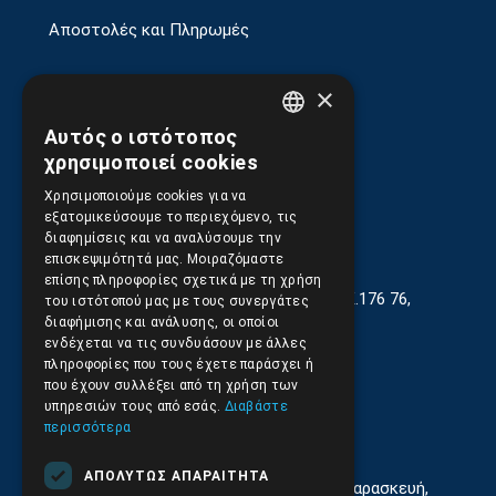
Αποστολές και Πληρωμές
Επιστροφές και Ακυρώσεις
×
Αυτός ο ιστότοπος
GREEK
χρησιμοποιεί cookies
ENGLISH
Χρησιμοποιούμε cookies για να
εξατομικεύσουμε το περιεχόμενο, τις
διαφημίσεις και να αναλύσουμε την
επισκεψιμότητά μας. Μοιραζόμαστε
επίσης πληροφορίες σχετικά με τη χρήση
Γεωργίου Κρέμου 13-17, Καλλιθέα, Τ.Κ.176 76,
του ιστότοπού μας με τους συνεργάτες
Αθήνα, Ελλάδα
διαφήμισης και ανάλυσης, οι οποίοι
ενδέχεται να τις συνδυάσουν με άλλες
210.9566.401
(11.30-17.00)
πληροφορίες που τους έχετε παράσχει ή
που έχουν συλλέξει από τη χρήση των
210.9566.
402
υπηρεσιών τους από εσάς.
Διαβάστε
περισσότερα
Email:
info@pds.com.gr
ΑΠΟΛΎΤΩΣ ΑΠΑΡΑΊΤΗΤΑ
Εξυπηρέτηση Κοινού Δευτέρα έως Παρασκευή,