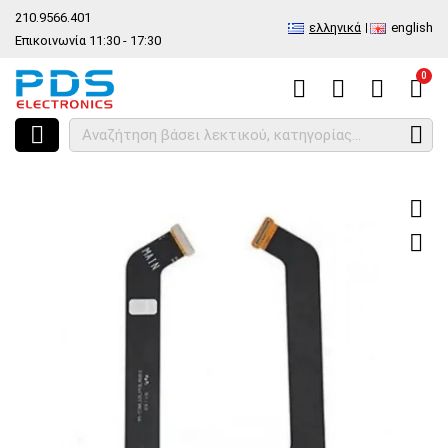
210.9566.401
ελληνικά
english
Επικοινωνία 11:30 - 17:30
0
HOME
Καλωδιοταινία Samsung Galaxy Tab S7 FE 5G (SM-T736B) 2021 