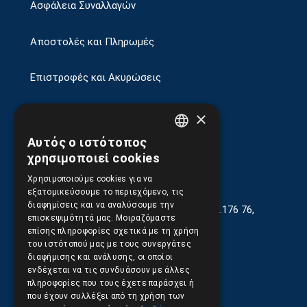
Ασφάλεια Συναλλαγών
Αποστολές και Πληρωμές
Επιστροφές και Ακυρώσεις
×
Αυτός ο ιστότοπος
GREEK
χρησιμοποιεί cookies
ENGLISH
Χρησιμοποιούμε cookies για να
εξατομικεύσουμε το περιεχόμενο, τις
διαφημίσεις και να αναλύσουμε την
Γεωργίου Κρέμου 13-17, Καλλιθέα, Τ.Κ.176 76,
επισκεψιμότητά μας. Μοιραζόμαστε
Αθήνα, Ελλάδα
επίσης πληροφορίες σχετικά με τη χρήση
του ιστότοπού μας με τους συνεργάτες
210.9566.401
(11.30-17.00)
διαφήμισης και ανάλυσης, οι οποίοι
ενδέχεται να τις συνδυάσουν με άλλες
210.9566.
402
πληροφορίες που τους έχετε παράσχει ή
που έχουν συλλέξει από τη χρήση των
Email:
info@pds.com.gr