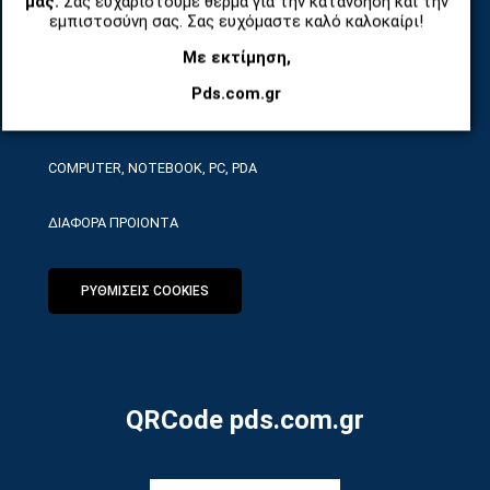
μας.
Σας ευχαριστούμε θερμά για την κατανόηση και την
ΤΗΛΕΠΙΚΟΙΝΩΝΙΕΣ, ΑΣΥΡΜΑΤΑ, FCT
εμπιστοσύνη σας. Σας ευχόμαστε καλό καλοκαίρι!
Με εκτίμηση,
ΕΡΓΑΛΕΙΑ SERVICE
Pds.com.gr
ΟΙΚΙΑΚΕΣ ΣΥΣΚΕΥΕΣ
COMPUTER, NOTEBOOK, PC, PDA
ΔΙΑΦΟΡΑ ΠΡΟΙΟΝΤΑ
ΡΥΘΜΙΣΕΙΣ COOKIES
QRCode pds.com.gr