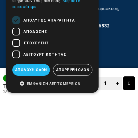
υπηρεσιών τους από εσάς.
Διαβάστε
περισσότερα
Εξυπηρέτηση Κοινού Δευτέρα έως Παρασκευή,
11:30 - 17.00
ΑΠΟΛΎΤΩΣ ΑΠΑΡΑΊΤΗΤΑ
Αρ. ΓΕΜΗ 6204101000 | Αρ. ΕΜΠΑ 6832
ΑΠΌΔΟΣΗΣ
ΣΤΌΧΕΥΣΗΣ
ΛΕΙΤΟΥΡΓΙΚΌΤΗΤΑΣ
ΑΠΟΔΟΧΉ ΌΛΩΝ
ΑΠΌΡΡΙΨΗ ΌΛΩΝ
ΑΜΕΣΑ ΔΙΑΘΕΣΙΜΟ
−
+
ΕΜΦΆΝΙΣΗ ΛΕΠΤΟΜΕΡΕΙΏΝ
3,00€
Τιμή:
2,42€
+ ΦΠΑ 24%
−
+
ΑΓΟΡΑ
ΑΓΑΠΗΜΕΝΟ!
ΣΥΓΚΡΙΣΗ