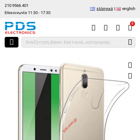
210.9566.401
ελληνικά
english
Επικοινωνία 11:30 - 17:30
0
HOME
Κατασκευαστές
HUAWEI
Διάφανη θήκη TPU 0.3mm Huawei Ma