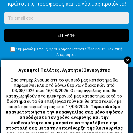
πρώτοι τις προσφορές και τα νέα μας προϊόντα!
ΕΓΓΡΑΦΗ
Συμφωνώ με τους
Όροι Χρήσης Ιστοσελίδας
και τη
Πολιτική
Απορρήτου
+
Αγαπητοί Πελάτες, Αγαπητοί Συνεργάτες
Σας ενημερώνουμε ότι το φυσικό μας κατάστημα θα
παραμείνει κλειστό λόγω θερινών διακοπών από
ΚΑΤΗΓΟΡΙΕΣ
03/08/2026 έως 16/08/2026. Οι παραγγελίες που θα
καταχωρηθούν στο ηλεκτρονικό μας κατάστημα κατά το
διάστημα αυτό θα επεξεργαστούν και θα αποσταλούν με
ΑΝΤΑΛΛΑΚΤΙΚΑ ΚΑΙ ΑΞΕΣΟΥΑΡ ΚΙΝΗΤΩΝ ΤΗΛΕΦΩΝΩΝ
σειρά προτεραιότητας από 17/08/2026.
Παρακαλούμε
πραγματοποιήστε την παραγγελίας σας μόνο εφόσον
αποδέχεστε τον χρόνο αναμονής και την
TABLET
διαθεσιμότητα και μπορείτε να παραλάβετε την
αποστολή σας μετά την επανέναρξη της λειτουργίας