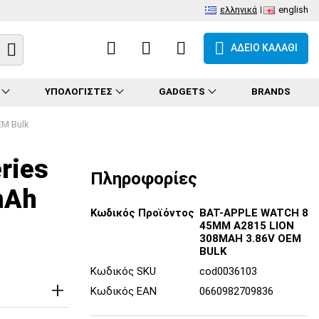
ελληνικά
english
ΑΔΕΙΟ ΚΑΛΑΘΙ
ΥΠΟΛΟΓΙΣΤΕΣ
GADGETS
BRANDS
EM Bulk
ries
Πληροφορίες
mAh
Κωδικός Προϊόντος
BAT-APPLE WATCH 8
45MM A2815 LION
308MAH 3.86V OEM
BULK
Κωδικός SKU
cod0036103
Κωδικός EAN
0660982709836