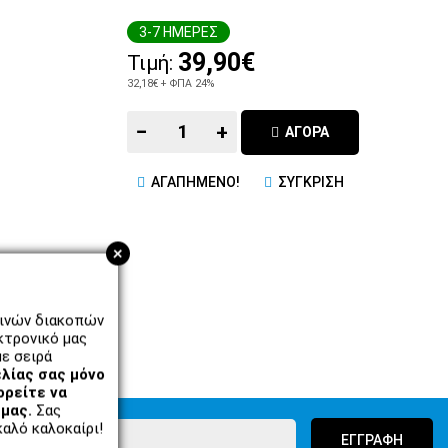
3-7 ΗΜΕΡΕΣ
39,90€
Τιμή:
32,18€
+ ΦΠΑ 24%
−
+
ΑΓΟΡΑ
ΑΓΑΠΗΜΕΝΟ!
ΣΥΓΚΡΙΣΗ
+
ρινών διακοπών
κτρονικό μας
ε σειρά
λίας σας μόνο
ορείτε να
μας.
Σας
αλό καλοκαίρι!
ΕΓΓΡΑΦΗ