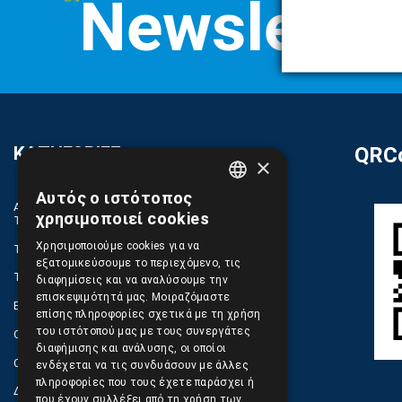
ΚΑΤΗΓΟΡΙΕΣ
QRCo
×
Αυτός ο ιστότοπος
GREEK
ΑΝΤΑΛΛΑΚΤΙΚΑ ΚΑΙ ΑΞΕΣΟΥΑΡ ΚΙΝΗΤΩΝ
χρησιμοποιεί cookies
ΤΗΛΕΦΩΝΩΝ
ENGLISH
Χρησιμοποιούμε cookies για να
TABLET
εξατομικεύσουμε το περιεχόμενο, τις
ΤΗΛΕΠΙΚΟΙΝΩΝΙΕΣ, ΑΣΥΡΜΑΤΑ, FCT
διαφημίσεις και να αναλύσουμε την
επισκεψιμότητά μας. Μοιραζόμαστε
ΕΡΓΑΛΕΙΑ SERVICE
επίσης πληροφορίες σχετικά με τη χρήση
του ιστότοπού μας με τους συνεργάτες
ΟΙΚΙΑΚΕΣ ΣΥΣΚΕΥΕΣ
διαφήμισης και ανάλυσης, οι οποίοι
COMPUTER, NOTEBOOK, PC, PDA
ενδέχεται να τις συνδυάσουν με άλλες
πληροφορίες που τους έχετε παράσχει ή
ΔΙΑΦΟΡΑ ΠΡΟΙΟΝΤΑ
που έχουν συλλέξει από τη χρήση των