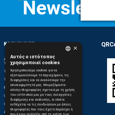
ΚΑΤΗΓΟΡΙΕΣ
QRCo
×
Αυτός ο ιστότοπος
GREEK
ΑΝΤΑΛΛΑΚΤΙΚΑ ΚΑΙ ΑΞΕΣΟΥΑΡ ΚΙΝΗΤΩΝ
χρησιμοποιεί cookies
ΤΗΛΕΦΩΝΩΝ
ENGLISH
Χρησιμοποιούμε cookies για να
TABLET
εξατομικεύσουμε το περιεχόμενο, τις
ΤΗΛΕΠΙΚΟΙΝΩΝΙΕΣ, ΑΣΥΡΜΑΤΑ, FCT
διαφημίσεις και να αναλύσουμε την
επισκεψιμότητά μας. Μοιραζόμαστε
ΕΡΓΑΛΕΙΑ SERVICE
επίσης πληροφορίες σχετικά με τη χρήση
του ιστότοπού μας με τους συνεργάτες
ΟΙΚΙΑΚΕΣ ΣΥΣΚΕΥΕΣ
διαφήμισης και ανάλυσης, οι οποίοι
COMPUTER, NOTEBOOK, PC, PDA
ενδέχεται να τις συνδυάσουν με άλλες
πληροφορίες που τους έχετε παράσχει ή
ΔΙΑΦΟΡΑ ΠΡΟΙΟΝΤΑ
που έχουν συλλέξει από τη χρήση των