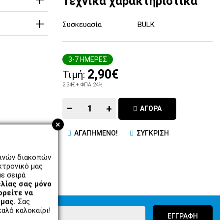
Τεχνικά χαρακτηριστικά
Συσκευασία
BULK
3-7 ΗΜΕΡΕΣ
2,90€
Τιμή:
2,34€
+ ΦΠΑ 24%
−
+
ΑΓΟΡΑ
+
ΑΓΑΠΗΜΕΝΟ!
ΣΥΓΚΡΙΣΗ
ρινών διακοπών
κτρονικό μας
ε σειρά
λίας σας μόνο
ορείτε να
μας.
Σας
αλό καλοκαίρι!
ΕΓΓΡΑΦΗ