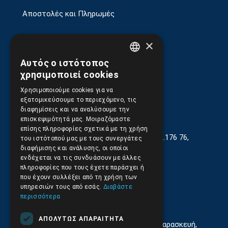
Αποστολές και Πληρωμές
Επιστροφές και Ακυρώσεις
×
Αυτός ο ιστότοπος
GREEK
χρησιμοποιεί cookies
ENGLISH
Χρησιμοποιούμε cookies για να
εξατομικεύσουμε το περιεχόμενο, τις
διαφημίσεις και να αναλύσουμε την
επισκεψιμότητά μας. Μοιραζόμαστε
επίσης πληροφορίες σχετικά με τη χρήση
Γεωργίου Κρέμου 13-17, Καλλιθέα, Τ.Κ.176 76,
του ιστότοπού μας με τους συνεργάτες
Αθήνα, Ελλάδα
διαφήμισης και ανάλυσης, οι οποίοι
ενδέχεται να τις συνδυάσουν με άλλες
210.9566.401
(11.30-17.00)
πληροφορίες που τους έχετε παράσχει ή
που έχουν συλλέξει από τη χρήση των
210.9566.
402
υπηρεσιών τους από εσάς.
Διαβάστε
περισσότερα
Email:
info@pds.com.gr
ΑΠΟΛΎΤΩΣ ΑΠΑΡΑΊΤΗΤΑ
Εξυπηρέτηση Κοινού Δευτέρα έως Παρασκευή,