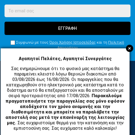
ΕΓΓΡΑΦΗ
Συμφωνώ με τους
Όροι Χρήσης Ιστοσελίδας
και τη
Πολιτική
+
Απορρήτου
Αγαπητοί Πελάτες, Αγαπητοί Συνεργάτες
Σας ενημερώνουμε ότι το φυσικό μας κατάστημα θα
παραμείνει κλειστό λόγω θερινών διακοπών από
03/08/2026 έως 16/08/2026. Οι παραγγελίες που θα
ΚΑΤΗΓΟΡΙΕΣ
καταχωρηθούν στο ηλεκτρονικό μας κατάστημα κατά το
διάστημα αυτό θα επεξεργαστούν και θα αποσταλούν με
σειρά προτεραιότητας από 17/08/2026.
Παρακαλούμε
ΑΝΤΑΛΛΑΚΤΙΚΑ ΚΑΙ ΑΞΕΣΟΥΑΡ ΚΙΝΗΤΩΝ ΤΗΛΕΦΩΝΩΝ
πραγματοποιήστε την παραγγελίας σας μόνο εφόσον
αποδέχεστε τον χρόνο αναμονής και την
διαθεσιμότητα και μπορείτε να παραλάβετε την
TABLET
αποστολή σας μετά την επανέναρξη της λειτουργίας
μας.
Σας ευχαριστούμε θερμά για την κατανόηση και την
εμπιστοσύνη σας. Σας ευχόμαστε καλό καλοκαίρι!
ΤΗΛΕΠΙΚΟΙΝΩΝΙΕΣ, ΑΣΥΡΜΑΤΑ, FCT