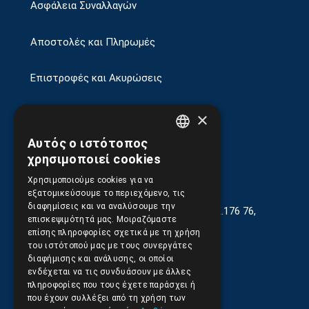
Ασφάλεια Συναλλαγών
Αποστολές και Πληρωμές
Επιστροφές και Ακυρώσεις
×
Αυτός ο ιστότοπος
GREEK
χρησιμοποιεί cookies
ENGLISH
Χρησιμοποιούμε cookies για να
εξατομικεύσουμε το περιεχόμενο, τις
διαφημίσεις και να αναλύσουμε την
Γεωργίου Κρέμου 13-17, Καλλιθέα, Τ.Κ.176 76,
επισκεψιμότητά μας. Μοιραζόμαστε
Αθήνα, Ελλάδα
επίσης πληροφορίες σχετικά με τη χρήση
του ιστότοπού μας με τους συνεργάτες
210.9566.401
(11.30-17.00)
διαφήμισης και ανάλυσης, οι οποίοι
ενδέχεται να τις συνδυάσουν με άλλες
210.9566.
402
πληροφορίες που τους έχετε παράσχει ή
που έχουν συλλέξει από τη χρήση των
Email:
info@pds.com.gr