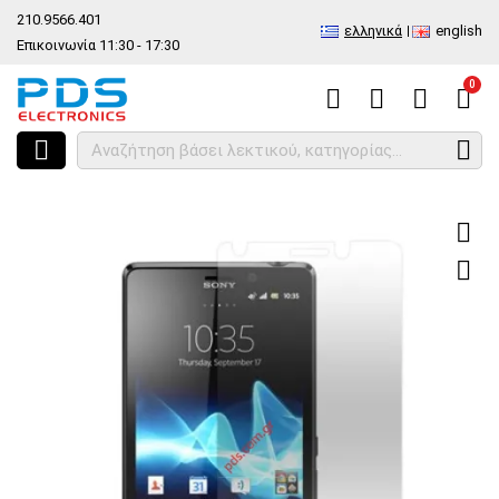
210.9566.401
ελληνικά
english
Επικοινωνία 11:30 - 17:30
0
HOME
Πλαστικό προστατευτικό φιλμ Sony Xperia T LT30p Clear film 