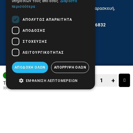
υπηρεσιών τους από εσάς.
Διαβάστε
περισσότερα
Εξυπηρέτηση Κοινού Δευτέρα έως Παρασκευή,
11:30 - 17.00
ΑΠΟΛΎΤΩΣ ΑΠΑΡΑΊΤΗΤΑ
Αρ. ΓΕΜΗ 6204101000 | Αρ. ΕΜΠΑ 6832
ΑΠΌΔΟΣΗΣ
ΣΤΌΧΕΥΣΗΣ
ΛΕΙΤΟΥΡΓΙΚΌΤΗΤΑΣ
ΑΠΟΔΟΧΉ ΌΛΩΝ
ΑΠΌΡΡΙΨΗ ΌΛΩΝ
ΑΜΕΣΑ ΔΙΑΘΕΣΙΜΟ
−
+
ΕΜΦΆΝΙΣΗ ΛΕΠΤΟΜΕΡΕΙΏΝ
4,90€
Τιμή:
3,95€
+ ΦΠΑ 24%
−
+
ΑΓΟΡΑ
ΑΓΑΠΗΜΕΝΟ!
ΣΥΓΚΡΙΣΗ