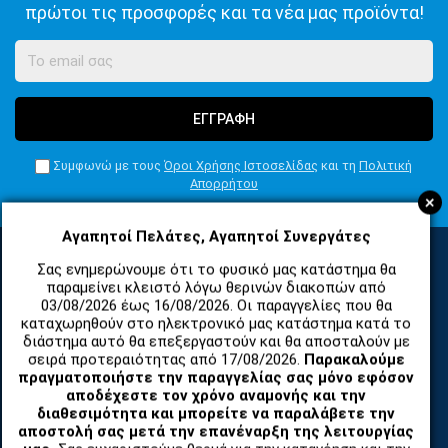
πρώτοι τις προσφορές και τα νέα μας προϊόντα!
ΕΓΓΡΑΦΗ
Συμφωνώ με τους
Όροι Χρήσης Ιστοσελίδας
και τη
Πολιτική
Απορρήτου
+
Αγαπητοί Πελάτες, Αγαπητοί Συνεργάτες
Σας ενημερώνουμε ότι το φυσικό μας κατάστημα θα
παραμείνει κλειστό λόγω θερινών διακοπών από
ΚΑΤΗΓΟΡΙΕΣ
03/08/2026 έως 16/08/2026. Οι παραγγελίες που θα
καταχωρηθούν στο ηλεκτρονικό μας κατάστημα κατά το
διάστημα αυτό θα επεξεργαστούν και θα αποσταλούν με
ΑΝΤΑΛΛΑΚΤΙΚΑ ΚΑΙ ΑΞΕΣΟΥΑΡ ΚΙΝΗΤΩΝ ΤΗΛΕΦΩΝΩΝ
σειρά προτεραιότητας από 17/08/2026.
Παρακαλούμε
πραγματοποιήστε την παραγγελίας σας μόνο εφόσον
αποδέχεστε τον χρόνο αναμονής και την
TABLET
διαθεσιμότητα και μπορείτε να παραλάβετε την
αποστολή σας μετά την επανέναρξη της λειτουργίας