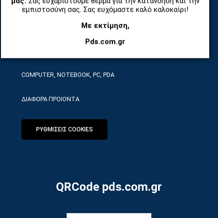
μας.
Σας ευχαριστούμε θερμά για την κατανόηση και την
ΤΗΛΕΠΙΚΟΙΝΩΝΙΕΣ, ΑΣΥΡΜΑΤΑ, FCT
εμπιστοσύνη σας. Σας ευχόμαστε καλό καλοκαίρι!
Με εκτίμηση,
ΕΡΓΑΛΕΙΑ SERVICE
Pds.com.gr
ΟΙΚΙΑΚΕΣ ΣΥΣΚΕΥΕΣ
COMPUTER, NOTEBOOK, PC, PDA
ΔΙΑΦΟΡΑ ΠΡΟΙΟΝΤΑ
ΡΥΘΜΙΣΕΙΣ COOKIES
QRCode pds.com.gr