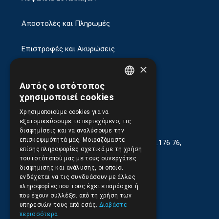
Αποστολές και Πληρωμές
Επιστροφές και Ακυρώσεις
×
Αυτός ο ιστότοπος
GREEK
χρησιμοποιεί cookies
ENGLISH
Χρησιμοποιούμε cookies για να
εξατομικεύσουμε το περιεχόμενο, τις
διαφημίσεις και να αναλύσουμε την
επισκεψιμότητά μας. Μοιραζόμαστε
Γεωργίου Κρέμου 13-17, Καλλιθέα, Τ.Κ.176 76,
επίσης πληροφορίες σχετικά με τη χρήση
Αθήνα, Ελλάδα
του ιστότοπού μας με τους συνεργάτες
διαφήμισης και ανάλυσης, οι οποίοι
210.9566.401
(11.30-17.00)
ενδέχεται να τις συνδυάσουν με άλλες
πληροφορίες που τους έχετε παράσχει ή
210.9566.
402
που έχουν συλλέξει από τη χρήση των
υπηρεσιών τους από εσάς.
Διαβάστε
Email:
info@pds.com.gr
περισσότερα