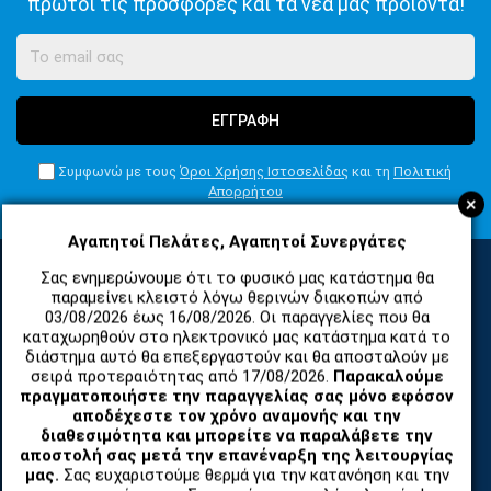
πρώτοι τις προσφορές και τα νέα μας προϊόντα!
ΕΓΓΡΑΦΗ
Συμφωνώ με τους
Όροι Χρήσης Ιστοσελίδας
και τη
Πολιτική
Απορρήτου
+
Αγαπητοί Πελάτες, Αγαπητοί Συνεργάτες
Σας ενημερώνουμε ότι το φυσικό μας κατάστημα θα
παραμείνει κλειστό λόγω θερινών διακοπών από
ΚΑΤΗΓΟΡΙΕΣ
03/08/2026 έως 16/08/2026. Οι παραγγελίες που θα
καταχωρηθούν στο ηλεκτρονικό μας κατάστημα κατά το
διάστημα αυτό θα επεξεργαστούν και θα αποσταλούν με
σειρά προτεραιότητας από 17/08/2026.
Παρακαλούμε
ΑΝΤΑΛΛΑΚΤΙΚΑ ΚΑΙ ΑΞΕΣΟΥΑΡ ΚΙΝΗΤΩΝ ΤΗΛΕΦΩΝΩΝ
πραγματοποιήστε την παραγγελίας σας μόνο εφόσον
αποδέχεστε τον χρόνο αναμονής και την
TABLET
διαθεσιμότητα και μπορείτε να παραλάβετε την
αποστολή σας μετά την επανέναρξη της λειτουργίας
μας.
Σας ευχαριστούμε θερμά για την κατανόηση και την
ΤΗΛΕΠΙΚΟΙΝΩΝΙΕΣ, ΑΣΥΡΜΑΤΑ, FCT