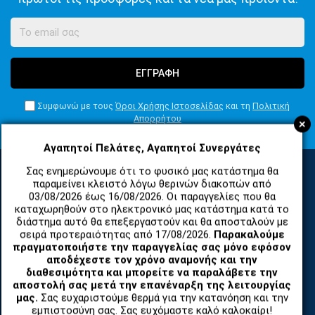
ΕΓΓΡΑΦΗ
Συμφωνώ με τους
Όροι Χρήσης Ιστοσελίδας
και τη
Πολιτική
Απορρήτου
+
Αγαπητοί Πελάτες, Αγαπητοί Συνεργάτες
Σας ενημερώνουμε ότι το φυσικό μας κατάστημα θα
παραμείνει κλειστό λόγω θερινών διακοπών από
ΚΑΤΗΓΟΡΙΕΣ
03/08/2026 έως 16/08/2026. Οι παραγγελίες που θα
καταχωρηθούν στο ηλεκτρονικό μας κατάστημα κατά το
διάστημα αυτό θα επεξεργαστούν και θα αποσταλούν με
σειρά προτεραιότητας από 17/08/2026.
Παρακαλούμε
ΑΝΤΑΛΛΑΚΤΙΚΑ ΚΑΙ ΑΞΕΣΟΥΑΡ ΚΙΝΗΤΩΝ ΤΗΛΕΦΩΝΩΝ
πραγματοποιήστε την παραγγελίας σας μόνο εφόσον
αποδέχεστε τον χρόνο αναμονής και την
διαθεσιμότητα και μπορείτε να παραλάβετε την
TABLET
αποστολή σας μετά την επανέναρξη της λειτουργίας
μας.
Σας ευχαριστούμε θερμά για την κατανόηση και την
ΤΗΛΕΠΙΚΟΙΝΩΝΙΕΣ, ΑΣΥΡΜΑΤΑ, FCT
εμπιστοσύνη σας. Σας ευχόμαστε καλό καλοκαίρι!