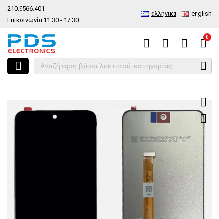
210.9566.401
ελληνικά
english
Επικοινωνία 11:30 - 17:30
0
HOME
Σετ οθόνη LCD Realme C67 4G (RMX3890) 2023 Black OEM Displa