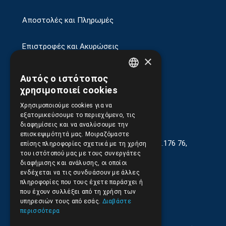
Αποστολές και Πληρωμές
Επιστροφές και Ακυρώσεις
×
Αυτός ο ιστότοπος
GREEK
χρησιμοποιεί cookies
ENGLISH
Χρησιμοποιούμε cookies για να
εξατομικεύσουμε το περιεχόμενο, τις
διαφημίσεις και να αναλύσουμε την
επισκεψιμότητά μας. Μοιραζόμαστε
Γεωργίου Κρέμου 13-17, Καλλιθέα, Τ.Κ.176 76,
επίσης πληροφορίες σχετικά με τη χρήση
Αθήνα, Ελλάδα
του ιστότοπού μας με τους συνεργάτες
διαφήμισης και ανάλυσης, οι οποίοι
210.9566.401
(11.30-17.00)
ενδέχεται να τις συνδυάσουν με άλλες
πληροφορίες που τους έχετε παράσχει ή
210.9566.
402
που έχουν συλλέξει από τη χρήση των
υπηρεσιών τους από εσάς.
Διαβάστε
Email:
info@pds.com.gr
περισσότερα