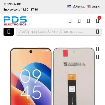
210.9566.401
ελληνικά
english
Επικοινωνία 11:30 - 17:30
0
HOME
Σετ οθόνης TCL 60 SE 4G (T517H) 2025 LCD OEM Display IPS To