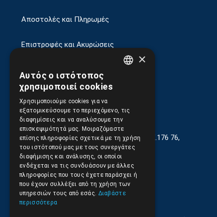
Αποστολές και Πληρωμές
Επιστροφές και Ακυρώσεις
×
Αυτός ο ιστότοπος
GREEK
χρησιμοποιεί cookies
ENGLISH
Χρησιμοποιούμε cookies για να
εξατομικεύσουμε το περιεχόμενο, τις
διαφημίσεις και να αναλύσουμε την
επισκεψιμότητά μας. Μοιραζόμαστε
Γεωργίου Κρέμου 13-17, Καλλιθέα, Τ.Κ.176 76,
επίσης πληροφορίες σχετικά με τη χρήση
Αθήνα, Ελλάδα
του ιστότοπού μας με τους συνεργάτες
διαφήμισης και ανάλυσης, οι οποίοι
210.9566.401
(11.30-17.00)
ενδέχεται να τις συνδυάσουν με άλλες
πληροφορίες που τους έχετε παράσχει ή
210.9566.
402
που έχουν συλλέξει από τη χρήση των
υπηρεσιών τους από εσάς.
Διαβάστε
Email:
info@pds.com.gr
περισσότερα