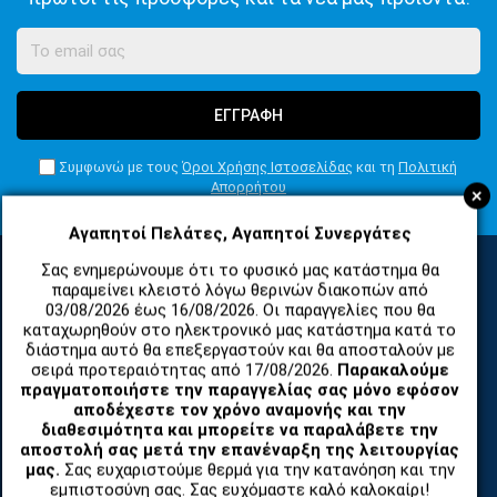
ΕΓΓΡΑΦΗ
Συμφωνώ με τους
Όροι Χρήσης Ιστοσελίδας
και τη
Πολιτική
Απορρήτου
+
Αγαπητοί Πελάτες, Αγαπητοί Συνεργάτες
Σας ενημερώνουμε ότι το φυσικό μας κατάστημα θα
παραμείνει κλειστό λόγω θερινών διακοπών από
ΚΑΤΗΓΟΡΙΕΣ
03/08/2026 έως 16/08/2026. Οι παραγγελίες που θα
καταχωρηθούν στο ηλεκτρονικό μας κατάστημα κατά το
διάστημα αυτό θα επεξεργαστούν και θα αποσταλούν με
σειρά προτεραιότητας από 17/08/2026.
Παρακαλούμε
ΑΝΤΑΛΛΑΚΤΙΚΑ ΚΑΙ ΑΞΕΣΟΥΑΡ ΚΙΝΗΤΩΝ ΤΗΛΕΦΩΝΩΝ
πραγματοποιήστε την παραγγελίας σας μόνο εφόσον
αποδέχεστε τον χρόνο αναμονής και την
διαθεσιμότητα και μπορείτε να παραλάβετε την
TABLET
αποστολή σας μετά την επανέναρξη της λειτουργίας
μας.
Σας ευχαριστούμε θερμά για την κατανόηση και την
ΤΗΛΕΠΙΚΟΙΝΩΝΙΕΣ, ΑΣΥΡΜΑΤΑ, FCT
εμπιστοσύνη σας. Σας ευχόμαστε καλό καλοκαίρι!