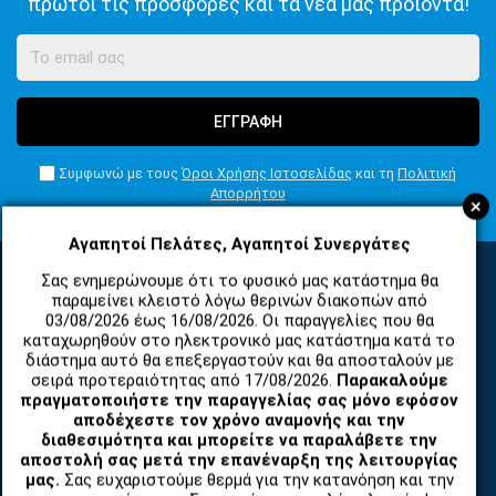
πρώτοι τις προσφορές και τα νέα μας προϊόντα!
ΕΓΓΡΑΦΗ
Συμφωνώ με τους
Όροι Χρήσης Ιστοσελίδας
και τη
Πολιτική
Απορρήτου
+
Αγαπητοί Πελάτες, Αγαπητοί Συνεργάτες
Σας ενημερώνουμε ότι το φυσικό μας κατάστημα θα
παραμείνει κλειστό λόγω θερινών διακοπών από
ΚΑΤΗΓΟΡΙΕΣ
03/08/2026 έως 16/08/2026. Οι παραγγελίες που θα
καταχωρηθούν στο ηλεκτρονικό μας κατάστημα κατά το
διάστημα αυτό θα επεξεργαστούν και θα αποσταλούν με
σειρά προτεραιότητας από 17/08/2026.
Παρακαλούμε
ΑΝΤΑΛΛΑΚΤΙΚΑ ΚΑΙ ΑΞΕΣΟΥΑΡ ΚΙΝΗΤΩΝ ΤΗΛΕΦΩΝΩΝ
πραγματοποιήστε την παραγγελίας σας μόνο εφόσον
αποδέχεστε τον χρόνο αναμονής και την
TABLET
διαθεσιμότητα και μπορείτε να παραλάβετε την
αποστολή σας μετά την επανέναρξη της λειτουργίας
μας.
Σας ευχαριστούμε θερμά για την κατανόηση και την
ΤΗΛΕΠΙΚΟΙΝΩΝΙΕΣ, ΑΣΥΡΜΑΤΑ, FCT