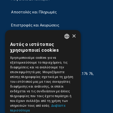
Αποστολές και Πληρωμές
Επιστροφές και Ακυρώσεις
×
Αυτός ο ιστότοπος
GREEK
χρησιμοποιεί cookies
ENGLISH
Χρησιμοποιούμε cookies για να
εξατομικεύσουμε το περιεχόμενο, τις
διαφημίσεις και να αναλύσουμε την
επισκεψιμότητά μας. Μοιραζόμαστε
Γεωργίου Κρέμου 13-17, Καλλιθέα, Τ.Κ.176 76,
επίσης πληροφορίες σχετικά με τη χρήση
Αθήνα, Ελλάδα
του ιστότοπού μας με τους συνεργάτες
διαφήμισης και ανάλυσης, οι οποίοι
210.9566.401
(11.30-17.00)
ενδέχεται να τις συνδυάσουν με άλλες
πληροφορίες που τους έχετε παράσχει ή
210.9566.
402
που έχουν συλλέξει από τη χρήση των
υπηρεσιών τους από εσάς.
Διαβάστε
Email:
info@pds.com.gr
περισσότερα