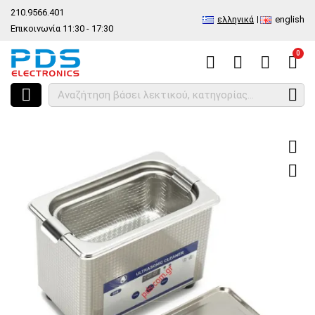
210.9566.401
ελληνικά
english
Επικοινωνία 11:30 - 17:30
0
HOME
Συσκευή καθαρισμού με υπερήχους SS-6508T (0.8L) 50W Digital