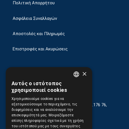
Πολιτική Απορρήτου
Ασφάλεια Συναλλαγών
Αποστολές και Πληρωμές
Επιστροφές και Ακυρώσεις
×
Αυτός ο ιστότοπος
GREEK
χρησιμοποιεί cookies
ENGLISH
Χρησιμοποιούμε cookies για να
Γεωργίου Κρέμου 13-17, Καλλιθέα, Τ.Κ.176 76,
εξατομικεύσουμε το περιεχόμενο, τις
Αθήνα, Ελλάδα
διαφημίσεις και να αναλύσουμε την
επισκεψιμότητά μας. Μοιραζόμαστε
210.9566.401
(11.30-17.00)
επίσης πληροφορίες σχετικά με τη χρήση
του ιστότοπού μας με τους συνεργάτες