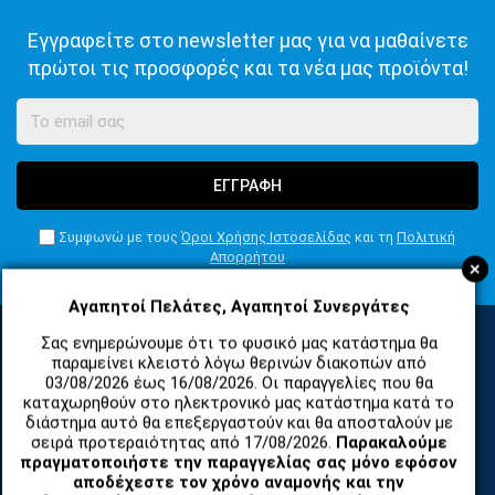
Εγγραφείτε στο newsletter μας για να μαθαίνετε
πρώτοι τις προσφορές και τα νέα μας προϊόντα!
ΕΓΓΡΑΦΗ
Συμφωνώ με τους
Όροι Χρήσης Ιστοσελίδας
και τη
Πολιτική
Απορρήτου
+
Αγαπητοί Πελάτες, Αγαπητοί Συνεργάτες
Σας ενημερώνουμε ότι το φυσικό μας κατάστημα θα
παραμείνει κλειστό λόγω θερινών διακοπών από
ΚΑΤΗΓΟΡΙΕΣ
03/08/2026 έως 16/08/2026. Οι παραγγελίες που θα
καταχωρηθούν στο ηλεκτρονικό μας κατάστημα κατά το
διάστημα αυτό θα επεξεργαστούν και θα αποσταλούν με
σειρά προτεραιότητας από 17/08/2026.
Παρακαλούμε
ΑΝΤΑΛΛΑΚΤΙΚΑ ΚΑΙ ΑΞΕΣΟΥΑΡ ΚΙΝΗΤΩΝ ΤΗΛΕΦΩΝΩΝ
πραγματοποιήστε την παραγγελίας σας μόνο εφόσον
αποδέχεστε τον χρόνο αναμονής και την