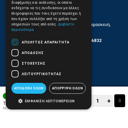
210.9566.
402
διαφήμισης και ανάλυσης, οι οποίοι
ενδέχεται να τις συνδυάσουν με άλλες
Email:
info@pds.com.gr
πληροφορίες που τους έχετε παράσχει ή
που έχουν συλλέξει από τη χρήση των
Εξυπηρέτηση Κοινού Δευτέρα έως Παρασκευή,
υπηρεσιών τους από εσάς.
Διαβάστε
11:30 - 17.00
περισσότερα
Αρ. ΓΕΜΗ 6204101000 | Αρ. ΕΜΠΑ 6832
ΑΠΟΛΎΤΩΣ ΑΠΑΡΑΊΤΗΤΑ
ΑΠΌΔΟΣΗΣ
ΣΤΌΧΕΥΣΗΣ
ΛΕΙΤΟΥΡΓΙΚΌΤΗΤΑΣ
ΑΠΟΔΟΧΉ ΌΛΩΝ
ΑΠΌΡΡΙΨΗ ΌΛΩΝ
3-7 ΗΜΕΡΕΣ
−
+
ΕΜΦΆΝΙΣΗ ΛΕΠΤΟΜΕΡΕΙΏΝ
69,90€
Τιμή:
56,37€
+ ΦΠΑ 24%