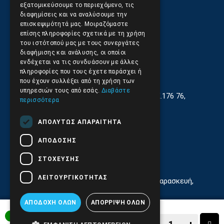
Επιστροφές και Ακυρώσεις
εξατομικεύσουμε το περιεχόμενο, τις
διαφημίσεις και να αναλύσουμε την
επισκεψιμότητά μας. Μοιραζόμαστε
επίσης πληροφορίες σχετικά με τη χρήση
του ιστότοπού μας με τους συνεργάτες
διαφήμισης και ανάλυσης, οι οποίοι
ενδέχεται να τις συνδυάσουν με άλλες
πληροφορίες που τους έχετε παράσχει ή
που έχουν συλλέξει από τη χρήση των
υπηρεσιών τους από εσάς.
Διαβάστε
Γεωργίου Κρέμου 13-17, Καλλιθέα, Τ.Κ.176 76,
περισσότερα
Αθήνα, Ελλάδα
ΑΠΟΛΎΤΩΣ ΑΠΑΡΑΊΤΗΤΑ
210.9566.401
(11.30-17.00)
ΑΠΌΔΟΣΗΣ
210.9566.
402
ΣΤΌΧΕΥΣΗΣ
Email:
info@pds.com.gr
ΛΕΙΤΟΥΡΓΙΚΌΤΗΤΑΣ
Εξυπηρέτηση Κοινού Δευτέρα έως Παρασκευή,
11:30 - 17.00
ΑΠΟΔΟΧΉ ΌΛΩΝ
ΑΠΌΡΡΙΨΗ ΌΛΩΝ
Αρ. ΓΕΜΗ 6204101000 | Αρ. ΕΜΠΑ 6832
ΑΜΕΣΑ ΔΙΑΘΕΣΙΜΟ