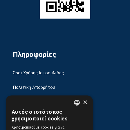
Πληροφορίες
Όροι Χρήσης Ιστοσελίδας
Πολιτική Απορρήτου
×
Ασφάλεια Συναλλαγών
Αυτός ο ιστότοπος
GREEK
Αποστολές και Πληρωμές
χρησιμοποιεί cookies
ENGLISH
Χρησιμοποιούμε cookies για να