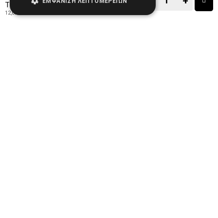
−
+
ΕΜΦΆΝΙΣΗ ΛΕΠΤΟΜΕΡΕΙΏΝ
14,90€
Τιμή:
12,02€
+ ΦΠΑ 24%
−
+
ΑΓΟΡΑ
ΑΓΑΠΗΜΕΝΟ!
ΣΥΓΚΡΙΣΗ