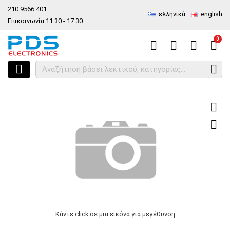
210.9566.401
ελληνικά
english
Επικοινωνία 11:30 - 17:30
0
HOME
Ταινία flex cable Samsung A125 Galaxy A12/12S White OEM Pow
Κάντε click σε μια εικόνα για μεγέθυνση