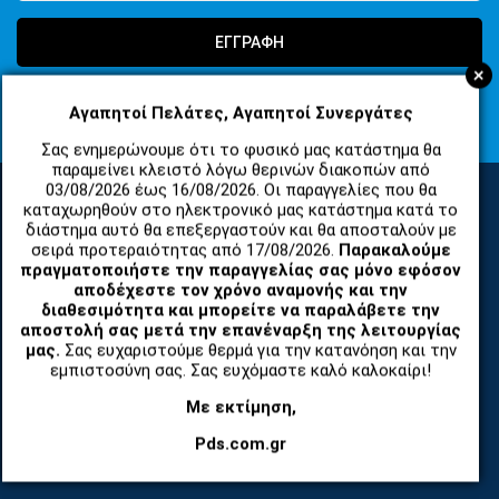
ΕΓΓΡΑΦΗ
+
Συμφωνώ με τους
Όροι Χρήσης Ιστοσελίδας
και τη
Πολιτική
Αγαπητοί Πελάτες, Αγαπητοί Συνεργάτες
Απορρήτου
Σας ενημερώνουμε ότι το φυσικό μας κατάστημα θα
παραμείνει κλειστό λόγω θερινών διακοπών από
03/08/2026 έως 16/08/2026. Οι παραγγελίες που θα
καταχωρηθούν στο ηλεκτρονικό μας κατάστημα κατά το
διάστημα αυτό θα επεξεργαστούν και θα αποσταλούν με
ΚΑΤΗΓΟΡΙΕΣ
σειρά προτεραιότητας από 17/08/2026.
Παρακαλούμε
πραγματοποιήστε την παραγγελίας σας μόνο εφόσον
αποδέχεστε τον χρόνο αναμονής και την
ΑΝΤΑΛΛΑΚΤΙΚΑ ΚΑΙ ΑΞΕΣΟΥΑΡ ΚΙΝΗΤΩΝ ΤΗΛΕΦΩΝΩΝ
διαθεσιμότητα και μπορείτε να παραλάβετε την
αποστολή σας μετά την επανέναρξη της λειτουργίας
μας.
Σας ευχαριστούμε θερμά για την κατανόηση και την
TABLET
εμπιστοσύνη σας. Σας ευχόμαστε καλό καλοκαίρι!
Με εκτίμηση,
ΤΗΛΕΠΙΚΟΙΝΩΝΙΕΣ, ΑΣΥΡΜΑΤΑ, FCT
Pds.com.gr
ΕΡΓΑΛΕΙΑ SERVICE