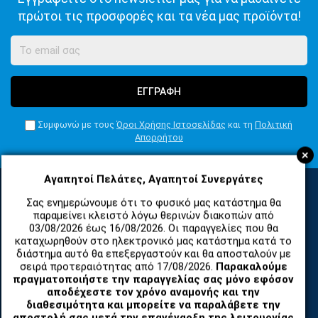
πρώτοι τις προσφορές και τα νέα μας προϊόντα!
ΕΓΓΡΑΦΗ
Συμφωνώ με τους
Όροι Χρήσης Ιστοσελίδας
και τη
Πολιτική
Απορρήτου
+
Αγαπητοί Πελάτες, Αγαπητοί Συνεργάτες
Σας ενημερώνουμε ότι το φυσικό μας κατάστημα θα
ΚΑΤΗΓΟΡΙΕΣ
παραμείνει κλειστό λόγω θερινών διακοπών από
03/08/2026 έως 16/08/2026. Οι παραγγελίες που θα
καταχωρηθούν στο ηλεκτρονικό μας κατάστημα κατά το
διάστημα αυτό θα επεξεργαστούν και θα αποσταλούν με
ΑΝΤΑΛΛΑΚΤΙΚΑ ΚΑΙ ΑΞΕΣΟΥΑΡ ΚΙΝΗΤΩΝ ΤΗΛΕΦΩΝΩΝ
σειρά προτεραιότητας από 17/08/2026.
Παρακαλούμε
πραγματοποιήστε την παραγγελίας σας μόνο εφόσον
αποδέχεστε τον χρόνο αναμονής και την
TABLET
διαθεσιμότητα και μπορείτε να παραλάβετε την
αποστολή σας μετά την επανέναρξη της λειτουργίας