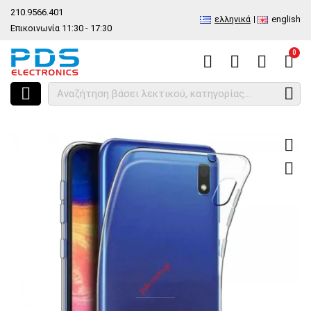
210.9566.401
ελληνικά
english
Επικοινωνία 11:30 - 17:30
0
HOME
Θήκη TPU Ultra Slim Samsung A107F Galaxy A10S (2019) 6.2 inc