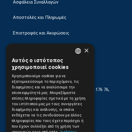
Ασφάλεια Συναλλαγών
Αποστολές και Πληρωμές
Επιστροφές και Ακυρώσεις
×
Αυτός ο ιστότοπος
GREEK
χρησιμοποιεί cookies
ENGLISH
Χρησιμοποιούμε cookies για να
εξατομικεύσουμε το περιεχόμενο, τις
διαφημίσεις και να αναλύσουμε την
Γεωργίου Κρέμου 13-17, Καλλιθέα, Τ.Κ.176 76,
επισκεψιμότητά μας. Μοιραζόμαστε
Αθήνα, Ελλάδα
επίσης πληροφορίες σχετικά με τη χρήση
του ιστότοπού μας με τους συνεργάτες
210.9566.401
(11.30-17.00)
διαφήμισης και ανάλυσης, οι οποίοι
ενδέχεται να τις συνδυάσουν με άλλες
210.9566.
402
πληροφορίες που τους έχετε παράσχει ή
που έχουν συλλέξει από τη χρήση των
Email:
info@pds.com.gr