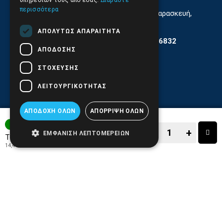
υπηρεσιών τους από εσάς.
Διαβάστε
περισσότερα
Εξυπηρέτηση Κοινού Δευτέρα έως Παρασκευή,
11:30 - 17.00
ΑΠΟΛΎΤΩΣ ΑΠΑΡΑΊΤΗΤΑ
Αρ. ΓΕΜΗ 6204101000 | Αρ. ΕΜΠΑ 6832
ΑΠΌΔΟΣΗΣ
ΣΤΌΧΕΥΣΗΣ
ΛΕΙΤΟΥΡΓΙΚΌΤΗΤΑΣ
ΑΠΟΔΟΧΉ ΌΛΩΝ
ΑΠΌΡΡΙΨΗ ΌΛΩΝ
3-7 ΗΜΕΡΕΣ
−
+
ΕΜΦΆΝΙΣΗ ΛΕΠΤΟΜΕΡΕΙΏΝ
17,90€
Τιμή:
14,44€
+ ΦΠΑ 24%
−
+
ΑΓΟΡΑ
ΑΓΑΠΗΜΕΝΟ!
ΣΥΓΚΡΙΣΗ