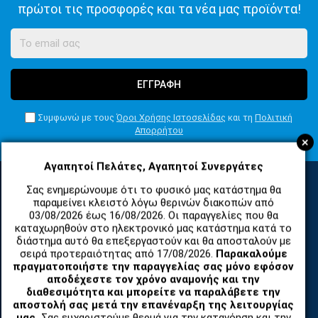
πρώτοι τις προσφορές και τα νέα μας προϊόντα!
ΕΓΓΡΑΦΗ
Συμφωνώ με τους
Όροι Χρήσης Ιστοσελίδας
και τη
Πολιτική
Απορρήτου
+
Αγαπητοί Πελάτες, Αγαπητοί Συνεργάτες
Σας ενημερώνουμε ότι το φυσικό μας κατάστημα θα
παραμείνει κλειστό λόγω θερινών διακοπών από
ΚΑΤΗΓΟΡΙΕΣ
03/08/2026 έως 16/08/2026. Οι παραγγελίες που θα
καταχωρηθούν στο ηλεκτρονικό μας κατάστημα κατά το
διάστημα αυτό θα επεξεργαστούν και θα αποσταλούν με
ΑΝΤΑΛΛΑΚΤΙΚΑ ΚΑΙ ΑΞΕΣΟΥΑΡ ΚΙΝΗΤΩΝ ΤΗΛΕΦΩΝΩΝ
σειρά προτεραιότητας από 17/08/2026.
Παρακαλούμε
πραγματοποιήστε την παραγγελίας σας μόνο εφόσον
αποδέχεστε τον χρόνο αναμονής και την
TABLET
διαθεσιμότητα και μπορείτε να παραλάβετε την
αποστολή σας μετά την επανέναρξη της λειτουργίας
μας.
Σας ευχαριστούμε θερμά για την κατανόηση και την