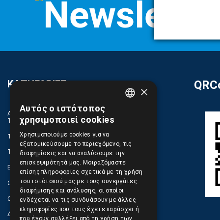
ΚΑΤΗΓΟΡΙΕΣ
QRCo
×
Αυτός ο ιστότοπος
GREEK
ΑΝΤΑΛΛΑΚΤΙΚΑ ΚΑΙ ΑΞΕΣΟΥΑΡ ΚΙΝΗΤΩΝ
χρησιμοποιεί cookies
ΤΗΛΕΦΩΝΩΝ
ENGLISH
Χρησιμοποιούμε cookies για να
TABLET
εξατομικεύσουμε το περιεχόμενο, τις
ΤΗΛΕΠΙΚΟΙΝΩΝΙΕΣ, ΑΣΥΡΜΑΤΑ, FCT
διαφημίσεις και να αναλύσουμε την
επισκεψιμότητά μας. Μοιραζόμαστε
ΕΡΓΑΛΕΙΑ SERVICE
επίσης πληροφορίες σχετικά με τη χρήση
του ιστότοπού μας με τους συνεργάτες
ΟΙΚΙΑΚΕΣ ΣΥΣΚΕΥΕΣ
διαφήμισης και ανάλυσης, οι οποίοι
COMPUTER, NOTEBOOK, PC, PDA
ενδέχεται να τις συνδυάσουν με άλλες
πληροφορίες που τους έχετε παράσχει ή
ΔΙΑΦΟΡΑ ΠΡΟΙΟΝΤΑ
που έχουν συλλέξει από τη χρήση των