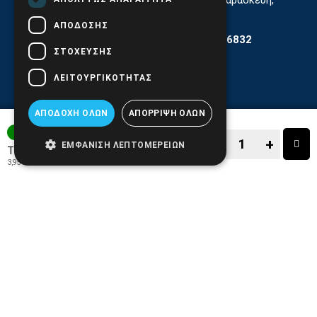
11:30 - 17.00
ΑΠΌΔΟΣΗΣ
Αρ. ΓΕΜΗ 6204101000 | Αρ. ΕΜΠΑ 6832
ΣΤΌΧΕΥΣΗΣ
ΛΕΙΤΟΥΡΓΙΚΌΤΗΤΑΣ
ΑΠΟΔΟΧΉ ΌΛΩΝ
ΑΠΌΡΡΙΨΗ ΌΛΩΝ
1-3 ΗΜΕΡΕΣ
−
+
ΕΜΦΆΝΙΣΗ ΛΕΠΤΟΜΕΡΕΙΏΝ
4,90€
Τιμή:
3,95€
+ ΦΠΑ 24%
−
+
ΑΓΟΡΑ
ΑΓΑΠΗΜΕΝΟ!
ΣΥΓΚΡΙΣΗ