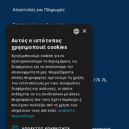
Αποστολές και Πληρωμές
Επιστροφές και Ακυρώσεις
×
Αυτός ο ιστότοπος
GREEK
χρησιμοποιεί cookies
ENGLISH
Χρησιμοποιούμε cookies για να
εξατομικεύσουμε το περιεχόμενο, τις
διαφημίσεις και να αναλύσουμε την
επισκεψιμότητά μας. Μοιραζόμαστε
επίσης πληροφορίες σχετικά με τη χρήση
Γεωργίου Κρέμου 13-17, Καλλιθέα, Τ.Κ.176 76,
του ιστότοπού μας με τους συνεργάτες
Αθήνα, Ελλάδα
διαφήμισης και ανάλυσης, οι οποίοι
ενδέχεται να τις συνδυάσουν με άλλες
210.9566.401
(11.30-17.00)
πληροφορίες που τους έχετε παράσχει ή
που έχουν συλλέξει από τη χρήση των
210.9566.
402
υπηρεσιών τους από εσάς.
Διαβάστε
περισσότερα
Email:
info@pds.com.gr
Εξυπηρέτηση Κοινού Δευτέρα έως Παρασκευή,
ΑΠΟΛΎΤΩΣ ΑΠΑΡΑΊΤΗΤΑ