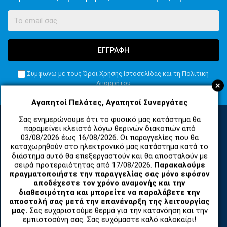
ΕΓΓΡΑΦΗ
Συμφωνώ με τους
Όροι Χρήσης Ιστοσελίδας
και τη
Πολιτική
+
Απορρήτου
Αγαπητοί Πελάτες, Αγαπητοί Συνεργάτες
Σας ενημερώνουμε ότι το φυσικό μας κατάστημα θα
παραμείνει κλειστό λόγω θερινών διακοπών από
ΚΑΤΗΓΟΡΙΕΣ
03/08/2026 έως 16/08/2026. Οι παραγγελίες που θα
καταχωρηθούν στο ηλεκτρονικό μας κατάστημα κατά το
διάστημα αυτό θα επεξεργαστούν και θα αποσταλούν με
σειρά προτεραιότητας από 17/08/2026.
Παρακαλούμε
ΑΝΤΑΛΛΑΚΤΙΚΑ ΚΑΙ ΑΞΕΣΟΥΑΡ ΚΙΝΗΤΩΝ ΤΗΛΕΦΩΝΩΝ
πραγματοποιήστε την παραγγελίας σας μόνο εφόσον
αποδέχεστε τον χρόνο αναμονής και την
διαθεσιμότητα και μπορείτε να παραλάβετε την
TABLET
αποστολή σας μετά την επανέναρξη της λειτουργίας
μας.
Σας ευχαριστούμε θερμά για την κατανόηση και την
ΤΗΛΕΠΙΚΟΙΝΩΝΙΕΣ, ΑΣΥΡΜΑΤΑ, FCT
εμπιστοσύνη σας. Σας ευχόμαστε καλό καλοκαίρι!