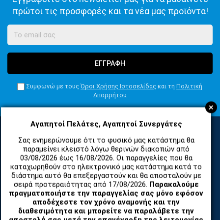
πρώτοι τις προσφορές και τα νέα μας προϊόντα!
ΕΓΓΡΑΦΗ
Συμφωνώ με τους
Όροι Χρήσης Ιστοσελίδας
και τη
Πολιτική
Απορρήτου
+
Αγαπητοί Πελάτες, Αγαπητοί Συνεργάτες
Σας ενημερώνουμε ότι το φυσικό μας κατάστημα θα
ΚΑΤΗΓΟΡΙΕΣ
παραμείνει κλειστό λόγω θερινών διακοπών από
03/08/2026 έως 16/08/2026. Οι παραγγελίες που θα
καταχωρηθούν στο ηλεκτρονικό μας κατάστημα κατά το
διάστημα αυτό θα επεξεργαστούν και θα αποσταλούν με
ΑΝΤΑΛΛΑΚΤΙΚΑ ΚΑΙ ΑΞΕΣΟΥΑΡ ΚΙΝΗΤΩΝ ΤΗΛΕΦΩΝΩΝ
σειρά προτεραιότητας από 17/08/2026.
Παρακαλούμε
πραγματοποιήστε την παραγγελίας σας μόνο εφόσον
αποδέχεστε τον χρόνο αναμονής και την
TABLET
διαθεσιμότητα και μπορείτε να παραλάβετε την
αποστολή σας μετά την επανέναρξη της λειτουργίας