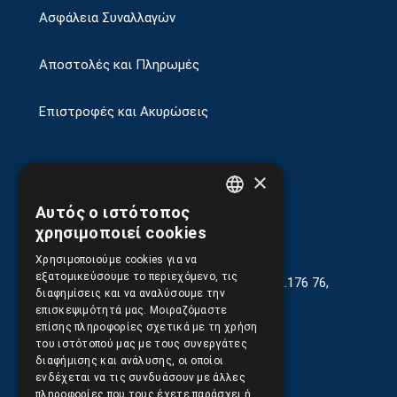
Ασφάλεια Συναλλαγών
Αποστολές και Πληρωμές
Επιστροφές και Ακυρώσεις
×
Αυτός ο ιστότοπος
GREEK
χρησιμοποιεί cookies
ENGLISH
Χρησιμοποιούμε cookies για να
εξατομικεύσουμε το περιεχόμενο, τις
Γεωργίου Κρέμου 13-17, Καλλιθέα, Τ.Κ.176 76,
διαφημίσεις και να αναλύσουμε την
Αθήνα, Ελλάδα
επισκεψιμότητά μας. Μοιραζόμαστε
επίσης πληροφορίες σχετικά με τη χρήση
210.9566.401
(11.30-17.00)
του ιστότοπού μας με τους συνεργάτες
διαφήμισης και ανάλυσης, οι οποίοι
210.9566.
402
ενδέχεται να τις συνδυάσουν με άλλες
πληροφορίες που τους έχετε παράσχει ή