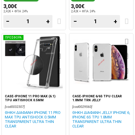
3,00€
3,00€
2,42€ + ΦΠΑ 24%
2,42€ + ΦΠΑ 24%
−
+
−
+
ΠΡΟΣΦΟΡΑ
CASE-IPHONE 11 PRO MAX (6.1)
CASE-IPHONE 6/6S TPU CLEAR
TPU ANTISHOCK 0.5MM
1.8MM TRN JELLY
[cod0032307]
[cod0029560]
ΘΗΚΗ ΔΙΑΦΑΝΗ IPHONE 11 PRO
ΘΗΚΗ ΔΙΑΦΑΝΗ JELLY IPHONE 6,
MAX TPU ANTISHOCK 0.5MM
IPHONE 6S TPU 1.8MM
TRANSPARENT ULTRA THIN
TRANSPARENT ULTRA THIN
CLEAR
CLEAR