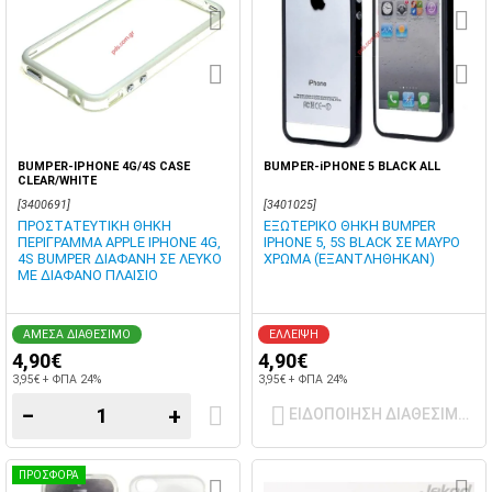
BUMPER-IPHONE 4G/4S CASE
BUMPER-iPHONE 5 BLACK ALL
CLEAR/WHITE
[3400691]
[3401025]
ΠΡΟΣΤΑΤΕΥΤΙΚΗ ΘΗΚΗ
ΕΞΩΤΕΡΙΚΟ ΘΗΚΗ BUMPER
ΠΕΡΙΓΡΑΜΜΑ APPLE IPHONE 4G,
IPHONE 5, 5S BLACK ΣΕ ΜΑΥΡΟ
4S BUMPER ΔΙΑΦΑΝΗ ΣΕ ΛΕΥΚΟ
ΧΡΩΜΑ (ΕΞΑΝΤΛΗΘΗΚΑΝ)
ΜΕ ΔΙΑΦΑΝΟ ΠΛΑΙΣΙΟ
ΑΜΕΣΑ ΔΙΑΘΕΣΙΜΟ
ΕΛΛΕΙΨΗ
4,90€
4,90€
3,95€ + ΦΠΑ 24%
3,95€ + ΦΠΑ 24%
−
+
ΕΙΔΟΠΟΙΗΣΗ ΔΙΑΘΕΣΙΜΟΤ
ΠΡΟΣΦΟΡΑ