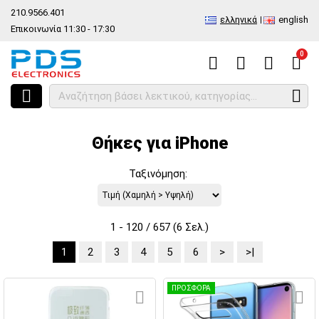
210.9566.401
ελληνικά
english
Επικοινωνία 11:30 - 17:30
0
HOME
Είδος
Ανταλλακτικά και αξεσουάρ κινητών τηλέφωνων
A
Θήκες για iPhone
Ταξινόμηση:
1 - 120 / 657 (6 Σελ.)
1
2
3
4
5
6
>
>|
ΠΡΟΣΦΟΡΑ