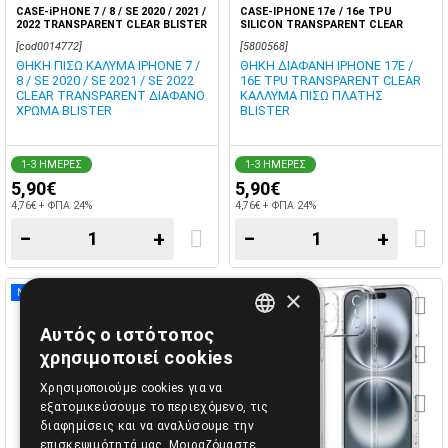
CASE-iPHONE 7 / 8 / SE 2020 / 2021 /
CASE-IPHONE 17e / 16e TPU
2022 TRANSPARENT CLEAR BLISTER
SILICON TRANSPARENT CLEAR
BLISTER
[cod0014772]
[5800568]
ΘΗΚΗ ΠΙΣΩ ΚΑΛΥΜΑ IPHONE 7 /
ΘΗΚΗ ΔΙΑΦΑΝΗ IPHONE 17E /
8 / SE 2020 / SE 2021 / SE 2022
16E TPU TRANSPARENT CLEAR
CLEAR TRANSPARENT ΔΙΑΦΑΝΟ
ΚΑΛΛΥΜΑ ΠΙΣΩ ΠΛΑΤΗΣ
ΧΡΩΜΑ BLISTER
BLISTER
1-3 ΗΜΕΡΕΣ
1-3 ΗΜΕΡΕΣ
5,90€
5,90€
4,76€ + ΦΠΑ 24%
4,76€ + ΦΠΑ 24%
−
+
−
+
×
ΝΕΟ
Αυτός ο ιστότοπος
GREEK
χρησιμοποιεί cookies
ENGLISH
Χρησιμοποιούμε cookies για να
εξατομικεύσουμε το περιεχόμενο, τις
διαφημίσεις και να αναλύσουμε την
επισκεψιμότητά μας. Μοιραζόμαστε