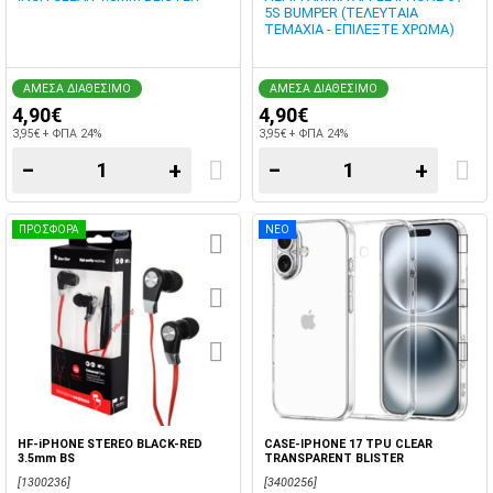
5S BUMPER (ΤΕΛΕΥΤΑΙΑ
ΤΕΜΑΧΙΑ - ΕΠΙΛΕΞΤΕ ΧΡΩΜΑ)
ΑΜΕΣΑ ΔΙΑΘΕΣΙΜΟ
ΑΜΕΣΑ ΔΙΑΘΕΣΙΜΟ
4,90€
4,90€
3,95€ + ΦΠΑ 24%
3,95€ + ΦΠΑ 24%
−
+
−
+
ΠΡΟΣΦΟΡΑ
ΝΕΟ
HF-iPHONE STEREO BLACK-RED
CASE-IPHONE 17 TPU CLEAR
3.5mm BS
TRANSPARENT BLISTER
[1300236]
[3400256]