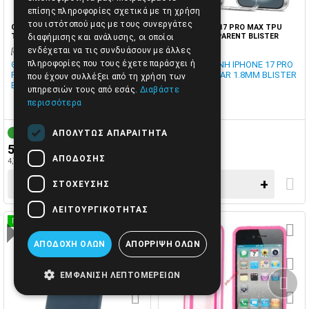
επίσης πληροφορίες σχετικά με τη χρήση
του ιστότοπού μας με τους συνεργάτες
CASE-IPHONE 13 PRO TPU CLEAR
CASE-IPHONE 17 PRO MAX TPU
TRANSPARENT HARD 2.0MM
CLEAR TRANSPARENT BLISTER
διαφήμισης και ανάλυσης, οι οποίοι
ενδέχεται να τις συνδυάσουν με άλλες
[cod0031100]
[3400340]
πληροφορίες που τους έχετε παράσχει ή
ΘΗΚΗ ΔΙΑΦΑΝΗ TPU IPHONE 13
ΘΗΚΗ ΔΙΑΦΑΝΗ IPHONE 17 PRO
PRO CLEAR HARD 2.0MM
MAX TPU CLEAR 1.8MM BLISTER
που έχουν συλλέξει από τη χρήση των
BLISTER
υπηρεσιών τους από εσάς.
Διαβάστε
περισσότερα
ΑΠΟΛΎΤΩΣ ΑΠΑΡΑΊΤΗΤΑ
ΑΜΕΣΑ ΔΙΑΘΕΣΙΜΟ
1-3 ΗΜΕΡΕΣ
5,90€
5,90€
ΑΠΌΔΟΣΗΣ
4,76€ + ΦΠΑ 24%
4,76€ + ΦΠΑ 24%
−
+
−
+
ΣΤΌΧΕΥΣΗΣ
ΛΕΙΤΟΥΡΓΙΚΌΤΗΤΑΣ
ΠΡΟΣΦΟΡΑ
ΑΠΟΔΟΧΉ ΌΛΩΝ
ΑΠΌΡΡΙΨΗ ΌΛΩΝ
ΕΜΦΆΝΙΣΗ ΛΕΠΤΟΜΕΡΕΙΏΝ