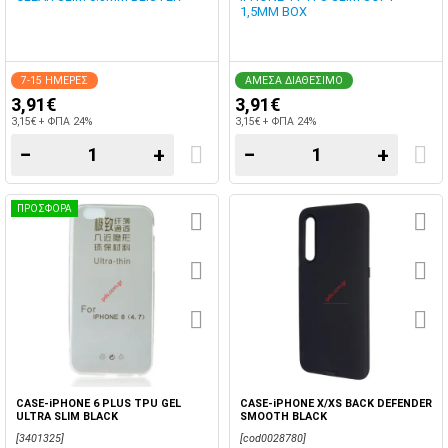
1,5MM BOX
7-15 ΗΜΕΡΕΣ
ΑΜΕΣΑ ΔΙΑΘΕΣΙΜΟ
3,91€
3,91€
3,15€ + ΦΠΑ 24%
3,15€ + ΦΠΑ 24%
−
+
−
+
ΠΡΟΣΦΟΡΑ
CASE-iPHONE 6 PLUS TPU GEL
CASE-iPHONE X/XS BACK DEFENDER
ULTRA SLIM BLACK
SMOOTH BLACK
[3401325]
[cod0028780]