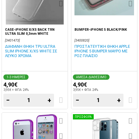
CASE-iPHONE X/XS BACK TRN
BUMPER-iPHONE 5 BLACK/PINK
ULTRA SLIM 0,3mm WHITE
[3401473]
[3400820]
ΔΙΑΦΑΝΗ ΘΗΚΗ TPU ULTRA
ΠΡΟΣΤΑΤΕΥΤΙΚΗ ΘΗΚΗ APPLE
SLIM IPHONE X/XS WHITE ΣΕ
IPHONE 5 BUMPER ΜΑΥΡΟ ΜΕ
ΛΕΥΚΟ ΧΡΩΜΑ
ΡΟΖ ΠΛΑΙΣΙΟ
1-3 ΗΜΕΡΕΣ
ΑΜΕΣΑ ΔΙΑΘΕΣΙΜΟ
4,90€
4,90€
3,95€ + ΦΠΑ 24%
3,95€ + ΦΠΑ 24%
−
+
−
+
ΠΡΟΣΦΟΡΑ