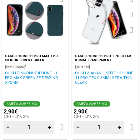
CASE-IPHONE 11 PRO MAX TPU
CASE-IPHONE 11 PRO TPU CLEAR
SILICON FOREST GREEN
0.3MM TRANSPARENT
[cod0026582]
[3401515]
ΘΗΚΗ ΣΙΛΙΚΟΝΗΣ IPHONE 11
ΘΗΚΗ ΔΙΑΦΑΝΗ ΛΕΠΤΗ IPHONE
PRO MAX GREEN ΣΕ ΠΡΑΣΙΝΟ
11 PRO TPU 0.3MM ULTRA THIN
ΧΡΩΜΑ
CLEAR
ΑΜΕΣΑ ΔΙΑΘΕΣΙΜΟ
ΑΜΕΣΑ ΔΙΑΘΕΣΙΜΟ
2,90€
2,90€
2,34€ + ΦΠΑ 24%
2,34€ + ΦΠΑ 24%
−
+
−
+