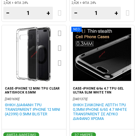
2,42€ + ΦΠΑ 24%
2,42€ + ΦΠΑ 24%
−
+
−
+
ΝΕΟ
CASE-IPHONE 12 MINI TPU CLEAR
CASE-iPHONE 6/6s 4.7 TPU GEL
ANTISHOCK 0.5MM
ULTRA SLIM WHITE TRN
[3401690]
[3401373]
ΘΗΚΗ ΔΙΑΦΑΝΗ TPU
ΘΗΚΗ ΣΙΛΙΚΟΝΗΣ ΛΕΠΤΗ TPU
TRANSPARENT IPHONE 12 MINI
0,3MM IPHONE 6/6S 4.7 WHITE
(A2399) 0.5MM BLISTER
TRANSPARENT ΣΕ ΛΕΥΚΟ
ΔΙΑΦΑΝΟ ΧΡΩΜΑ
ΑΜΕΣΑ ΔΙΑΘΕΣΙΜΟ
3-7 ΗΜΕΡΕΣ