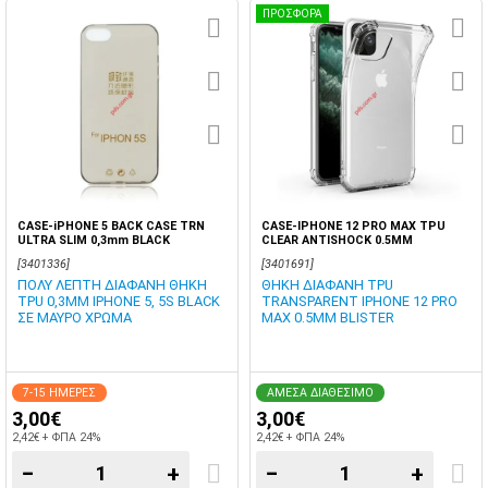
ΠΡΟΣΦΟΡΑ
CASE-iPHONE 5 BACK CASE TRN
CASE-IPHONE 12 PRO MAX TPU
ULTRA SLIM 0,3mm BLACK
CLEAR ANTISHOCK 0.5MM
[3401336]
[3401691]
ΠΟΛΥ ΛΕΠΤΗ ΔΙΑΦΑΝΗ ΘΗΚΗ
ΘΗΚΗ ΔΙΑΦΑΝΗ TPU
TPU 0,3MM IPHONE 5, 5S BLACK
TRANSPARENT IPHONE 12 PRO
ΣΕ ΜΑΥΡΟ ΧΡΩΜΑ
MAX 0.5MM BLISTER
7-15 ΗΜΕΡΕΣ
ΑΜΕΣΑ ΔΙΑΘΕΣΙΜΟ
3,00€
3,00€
2,42€ + ΦΠΑ 24%
2,42€ + ΦΠΑ 24%
−
+
−
+