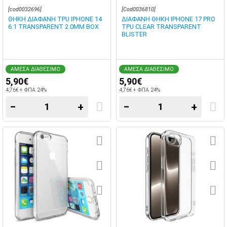
BLISTER
[cod0032696]
[Cod0036810]
ΘΗΚΗ ΔΙΑΦΑΝΗ TPU IPHONE 14
ΔΙΑΦΑΝΗ ΘΗΚΗ IPHONE 17 PRO
6.1 TRANSPARENT 2.0MM BOX
TPU CLEAR TRANSPARENT
BLISTER
ΑΜΕΣΑ ΔΙΑΘΕΣΙΜΟ
ΑΜΕΣΑ ΔΙΑΘΕΣΙΜΟ
5,90€
5,90€
4,76€ + ΦΠΑ 24%
4,76€ + ΦΠΑ 24%
−
+
−
+