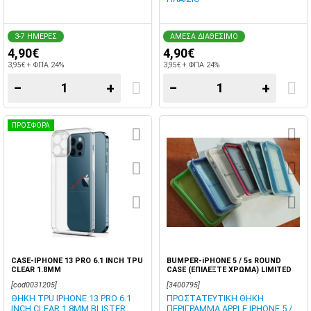
3-7 ΗΜΕΡΕΣ
ΑΜΕΣΑ ΔΙΑΘΕΣΙΜΟ
4,90€
4,90€
3,95€ + ΦΠΑ 24%
3,95€ + ΦΠΑ 24%
−
+
−
+
ΠΡΟΣΦΟΡΑ
CASE-IPHONE 13 PRO 6.1 INCH TPU
BUMPER-iPHONE 5 / 5s ROUND
CLEAR 1.8MM
CASE (ΕΠΙΛΕΞΤΕ ΧΡΩΜΑ) LIMITED
STOCK
[cod0031205]
[3400795]
ΘΗΚΗ TPU IPHONE 13 PRO 6.1
ΠΡΟΣΤΑΤΕΥΤΙΚΗ ΘΗΚΗ
INCH CLEAR 1.8MM BLISTER
ΠΕΡΙΓΡΑΜΜΑ APPLE IPHONE 5 /