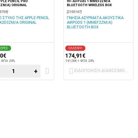
PLE PENCIL PRO
HF-AirPods 1 MMEF2ZM/A
ZM/A) ORIGINAL
BLUETOOTH WIRELESS BOX
5709]
[2100147]
Ο ΣΤΥΛΟ ΤΗΣ APPLE PENCIL
ΓΝΗΣΙΑ ΑΣΥΡΜΑΤΑ ΑΚΟΥΣΤΙΚΑ
X2D3ZM/A ORIGINAL
AIRPODS 1 (MMEF2ZM/A)
BLUETOOTH BOX
ΜΕΡΕΣ
ΕΛΛΕΙΨΗ
90€
174,91€
+ ΦΠΑ 24%
141,06€ + ΦΠΑ 24%
+
ΕΙΔΟΠΟΙΗΣΗ ΔΙΑΘΕΣΙΜΟΤΗΤΑ