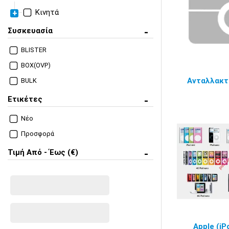
Κινητά
Apple
Συσκευασία
iPhone 11
BLISTER
iPhone 15
BOX(OVP)
iPhone 15 PRO
Ανταλλακτ
BULK
(A3102) 6.1 inch
Ετικέτες
Νέο
Προσφορά
Τιμή Από - Έως (€)
Apple (iP