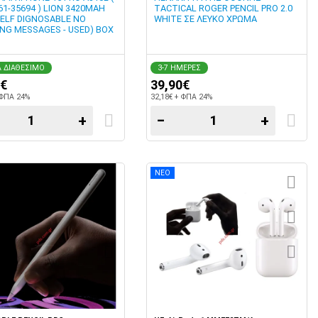
61-35694 ) LION 3420MAH
TACTICAL ROGER PENCIL PRO 2.0
(SELF DIGNOSABLE NO
WHITE ΣΕ ΛΕΥΚΟ ΧΡΩΜΑ
NG MESSAGES - USED) BOX
 ΔΙΑΘΕΣΙΜΟ
3-7 ΗΜΕΡΕΣ
0€
39,90€
 ΦΠΑ 24%
32,18€ + ΦΠΑ 24%
+
−
+
ΝΕΟ