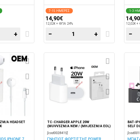
7-15 ΗΜΕΡΕΣ
1-3 Η
14,90€
14,9
12,02€ + ΦΠΑ 24%
12,02€ +
+
−
+
−
ZM/A HEADSET
TC-CHARGER APPLE 20W
BAT-IP
X
(MUVV3ZM/A NEW / (MHJE3ZM/A EOL)
SELF D
A2347 USB TYPE C 3A ADAPTOR 220V
MESSAG
[cod0028415]
[cod001
RETAIL BOX
BOX
DS IPHONE 7
ΓΝΗΣΙΟΣ ΦΟΡΤΙΣΤΗΣ POWER
ΜΠΑΤΑΡ