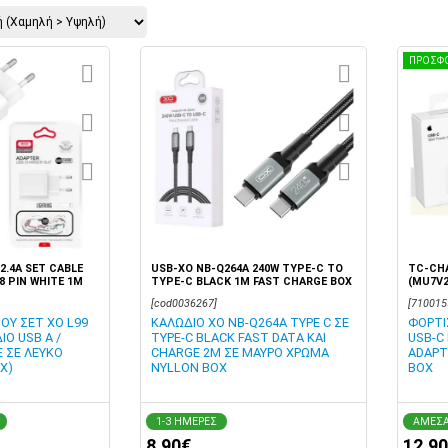
ΠΡΟΣΦ
/2.4A SET CABLE
USB-XO NB-Q264A 240W TYPE-C TO
TC-CH
 8 PIN WHITE 1M
TYPE-C BLACK 1M FAST CHARGE BOX
(MU7V2
[cod0036267]
[710015
ΟΥ ΣΕΤ XO L99
ΚΑΛΩΔΙΟ XO NB-Q264A TYPE C ΣΕ
ΦΟΡΤΙ
ΙΟ USB Α /
TYPE-C BLACK FAST DATA ΚΑΙ
USB-C
 ΣΕ ΛΕΥΚΟ
CHARGE 2M ΣΕ ΜΑΥΡΟ ΧΡΩΜΑ
ADAPT
X)
NYLLON BOX
BOX
1-3 ΗΜΕΡΕΣ
ΑΜΕΣΑ
8,90€
12,9