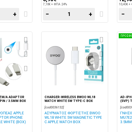
7,18€ + ΦΠΑ 24%
10,40€ +
+
−
+
−
ΠΡΟΣΦ
ZM/A ADAPTOR
CHARGER-WIRELESS BWOO WL18
AD-IP
PIN / 3.5MM BOX
WATCH WHITE 5W TYPE-C BOX
(SVP) 
[cod0036132]
[cod003
ΟΠΕΑΣ APPLE
ΑΣΥΡΜΑΤΟΣ ΦΟΡΤΙΣΤΗΣ BWOO
ΓΝΗΣΙ
PTOR IPHONE
WL18 WHITE 5W MAGNETIC TYPE
MU7E2
E WHITE (BOX)
C APPLE WATCH BOX
3.5MM