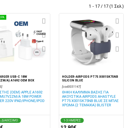
1 - 17 / 17 (1 Σελ.)
ΟΡΑ
ARGER USB-C 18W
HOLDER-AIRPODS PT75 X001SK75NB
ZM/A) A1692 OEM BOX
SILICON BLUE
5]
[cod0031147]
ΣΤΗΣ (OEM) APPLE A1692
ΘΗΚΗ ΚΑΛΥΜΜΑ ΒΑΣΗΣ ΓΙΑ
 MU7V2ZM/A 18W POWER
ΑΚΟΥΣΤΙΚΑ AIRPODS AHASTYLE
ER 220V IPAD/IPHONE/IPOD
PT75 X001SK75NB BLUE ΣΕ ΜΠΛΕ
ΧΡΩΜΑ (2 ΤΕΜΑΧΙΑ) BLISTER
 ΔΙΑΘΕΣΙΜΟ
1-3 ΗΜΕΡΕΣ
0€
12,90€