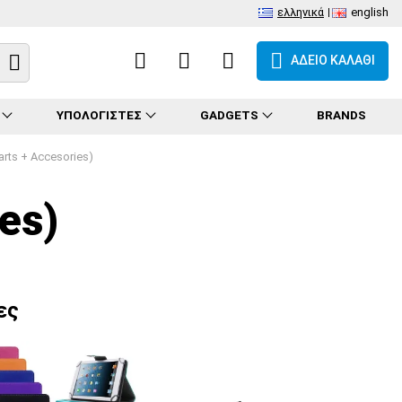
ελληνικά
english
ΑΔΕΙΟ ΚΑΛΑΘΙ
ΥΠΟΛΟΓΙΣΤΕΣ
GADGETS
BRANDS
arts + Accesories)
es)
ες