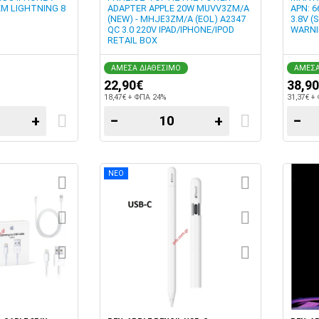
M LIGHTNING 8
ADAPTER APPLE 20W MUVV3ZM/A
APN: 6
(NEW) - MHJE3ZM/A (EOL) A2347
3.8V 
QC 3.0 220V IPAD/IPHONE/IPOD
WARNI
RETAIL BOX
ΑΜΕΣΑ ΔΙΑΘΕΣΙΜΟ
ΑΜΕΣΑ
22,90€
38,9
18,47€ + ΦΠΑ 24%
31,37€ +
+
−
+
−
ΝΕΟ