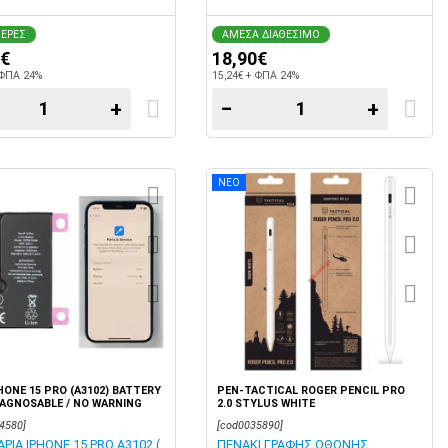
ΜΕΡΕΣ
ΑΜΕΣΑ ΔΙΑΘΕΣΙΜΟ
0€
18,90€
 ΦΠΑ 24%
15,24€ + ΦΠΑ 24%
+
−
+
ΝΕΟ
HONE 15 PRO (A3102) BATTERY
PEN-TACTICAL ROGER PENCIL PRO
IAGNOSABLE / NO WARNING
2.0 STYLUS WHITE
ES - USED LION 3420MAH 3.8V
4580]
[cod0035890]
ΙΑ IPHONE 15 PRO A3102 (
ΠΕΝΑΚΙ ΓΡΑΦΗΣ ΟΘΟΝΗΣ