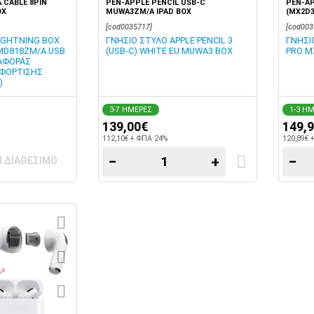
 CABLE 8PIN
PEN-APPLE PENCIL USB-C
PEN-AP
OX
MUWA3ZM/A IPAD BOX
(MX2D3
[cod0035717]
[cod003
LIGHTNING BOX
ΓΝΗΣΙΟ ΣΤΥΛΟ APPLE PENCIL 3
ΓΝΗΣΙ
 MD818ZM/A USB
(USB-C) WHITE EU MUWA3 BOX
PRO M
ΑΦΟΡΑΣ
 ΦΟΡΤΙΣΗΣ
)
3-7 ΗΜΕΡΕΣ
1-3 Η
139,00€
149,
112,10€ + ΦΠΑ 24%
120,89€ 
−
+
−
Η ΔΙΑΘΕΣΙΜΟΤΗΤΑΣ