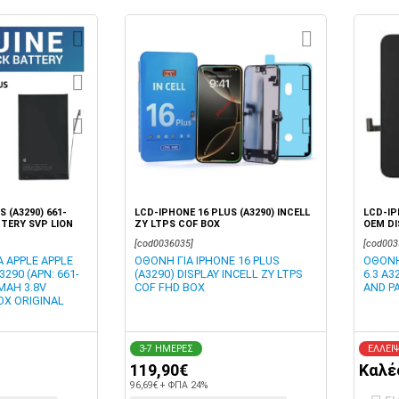
 (A3290) 661-
LCD-IPHONE 16 PLUS (A3290) INCELL
LCD-IP
TTERY SVP LION
ZY LTPS COF BOX
OEM DI
[cod0036035]
[cod003
 APPLE APPLE
ΟΘΟΝΗ ΓΙΑ IPHONE 16 PLUS
ΟΘΟΝΗ
3290 (APN: 661-
(A3290) DISPLAY INCELL ZY LTPS
6.3 A3
MAH 3.8V
COF FHD BOX
AND P
OX ORIGINAL
3-7 ΗΜΕΡΕΣ
ΕΛΛΕΙ
119,90€
Καλέ
96,69€ + ΦΠΑ 24%