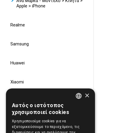
Ανά Μάρκα - Μοντέλο > Κινητά >
Apple > iPhone
Realme
Samsung
Huawei
Xiaomi
×
Motorola
Αυτός ο ιστότοπος
GREEK
χρησιμοποιεί cookies
ENGLISH
Nokia
Χρησιμοποιούμε cookies για να
εξατομικεύσουμε το περιεχόμενο, τις
διαφημίσεις και να αναλύσουμε την