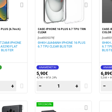
PLUS (6.7inch)
CASE-IPHONE 16 PLUS 6.7 TPU TRN
CASE-I
CLEAR
COLOR 
[cod0035379]
[cod003
ΤΖΑΜΙ IPHONE
ΘΗΚΗ ΔΙΑΦΑΝΗ IPHONE 16 PLUS
ΘΗΚΗ 
) A3290 FLAT
6.7 TPU CLEAR BLISTER
6.7 T
 BLISTER
BLIST
ΑΝΑΜΕΝΕΤΑΙ
ΑΝΑΜΕ
5,90€
6,89€
4,76€ + ΦΠΑ 24%
5,56€ + 
+
−
+
−
ΠΡΟΣΦΟΡΑ