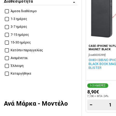
Διαθεσιμότητα
Άμεσα διαθέσιμο
1-3 ημέρες
3-7 ημέρες
7-15 ημέρες
15-30 ημέρες
CASE-IPHONE 16 PL
MAGNET BLACK
Κατόπιν παραγγελίας
[cod0035399]
Αναμένεται
ΘΗΚΗ ΒΙΒΛΙΟ IPHO
BLACK BOOK MA
Έλλειψη
BLISTER
Καταργήθηκε
1-3 ΗΜΕΡΕΣ
8,90€
7,18€ + ΦΠΑ 24%
Ανά Μάρκα - Μοντέλο
−