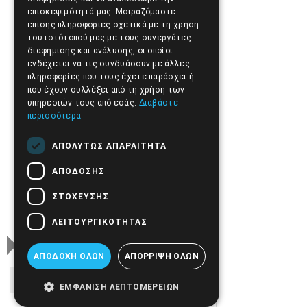
επισκεψιμότητά μας. Μοιραζόμαστε
Oppo
επίσης πληροφορίες σχετικά με τη χρήση
του ιστότοπού μας με τους συνεργάτες
διαφήμισης και ανάλυσης, οι οποίοι
Oneplus
ενδέχεται να τις συνδυάσουν με άλλες
πληροφορίες που τους έχετε παράσχει ή
που έχουν συλλέξει από τη χρήση των
Lenovo
υπηρεσιών τους από εσάς.
Διαβάστε
περισσότερα
Meizu
ΑΠΟΛΎΤΩΣ ΑΠΑΡΑΊΤΗΤΑ
ΑΠΌΔΟΣΗΣ
Sony
ΣΤΌΧΕΥΣΗΣ
ΛΕΙΤΟΥΡΓΙΚΌΤΗΤΑΣ
Lg
ΑΠΟΔΟΧΉ ΌΛΩΝ
ΑΠΌΡΡΙΨΗ ΌΛΩΝ
TABLET
ΕΜΦΆΝΙΣΗ ΛΕΠΤΟΜΕΡΕΙΏΝ