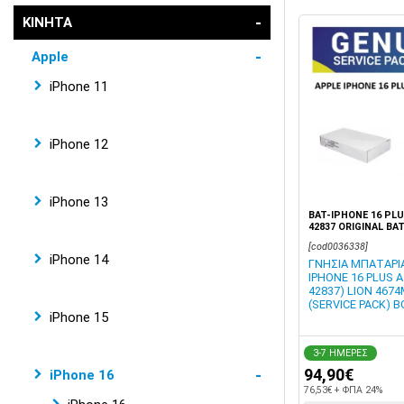
ΚΙΝΗΤΑ
Apple
iPhone 11
iPhone 12
iPhone 13
BAT-IPHONE 16 PLUS
42837 ORIGINAL BA
4674MAH BOX
[cod0036338]
iPhone 14
ΓΝΗΣΙΑ ΜΠΑΤΑΡΙΑ
IPHONE 16 PLUS A
42837) LION 4674
(SERVICE PACK) B
iPhone 15
3-7 ΗΜΕΡΕΣ
94,90€
iPhone 16
76,53€ + ΦΠΑ 24%