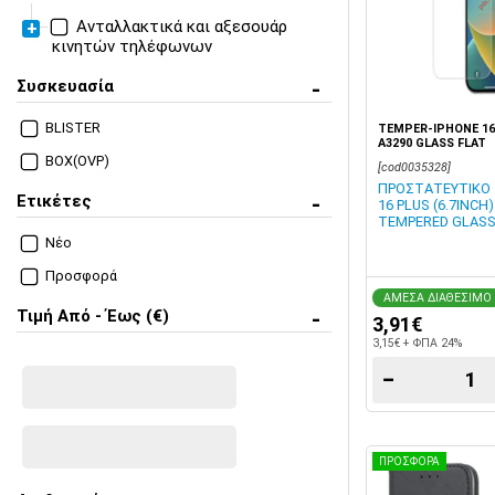
Ανταλλακτικά και αξεσουάρ
κινητών τηλέφωνων
Apple (Parts + Accesories)
Συσκευασία
Ανταλλακτικά iPhone
BLISTER
TEMPER-IPHONE 16 
Α3290 GLASS FLAT
Θήκες για iPhone
BOX(OVP)
[cod0035328]
ΠΡΟΣΤΑΤΕΥΤΙΚΟ 
Προστασία οθόνης
Ετικέτες
16 PLUS (6.7INCH
iPhone
TEMPERED GLASS
Νέο
Προσφορά
ΑΜΕΣΑ ΔΙΑΘΕΣΙΜΟ
Τιμή Από - Έως (€)
3,91€
3,15€ + ΦΠΑ 24%
−
ΠΡΟΣΦΟΡΑ