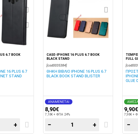
US 6.7 BOOK
CASE-IPHONE 16 PLUS 6.7 BOOK
TEMPER
BLACK STAND
FULL G
[cod0035384]
[cod003
NE 16 PLUS 6.7
ΘΗΚΗ ΒΙΒΛΙΟ IPHONE 16 PLUS 6.7
ΠΡΟΣΤ
GNET STAND
BLACK BOOK STAND BLISTER
IPHONE
GLUE 
ΑΝΑΜΕΝΕΤΑΙ
ΑΜΕΣΑ
8,90€
9,90€
7,18€ + ΦΠΑ 24%
7,98€ + 
+
−
+
−