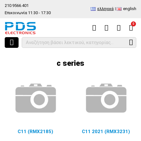
210.9566.401
ελληνικά
english
Επικοινωνία 11:30 - 17:30
0
HOME
Ανά Μάρκα - Μοντέλο
Κινητά
Realme
c series
c series
C11 (RMX2185)
C11 2021 (RMX3231)