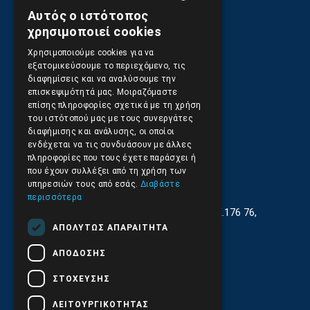
Αποστολές και Πληρωμές
Αυτός ο ιστότοπος
GREEK
χρησιμοποιεί cookies
ENGLISH
Χρησιμοποιούμε cookies για να
Επιστροφές και Ακυρώσεις
εξατομικεύσουμε το περιεχόμενο, τις
διαφημίσεις και να αναλύσουμε την
επισκεψιμότητά μας. Μοιραζόμαστε
επίσης πληροφορίες σχετικά με τη χρήση
του ιστότοπού μας με τους συνεργάτες
διαφήμισης και ανάλυσης, οι οποίοι
ενδέχεται να τις συνδυάσουν με άλλες
πληροφορίες που τους έχετε παράσχει ή
που έχουν συλλέξει από τη χρήση των
υπηρεσιών τους από εσάς.
Διαβάστε
περισσότερα
Γεωργίου Κρέμου 13-17, Καλλιθέα, Τ.Κ.176 76,
Αθήνα, Ελλάδα
ΑΠΟΛΎΤΩΣ ΑΠΑΡΑΊΤΗΤΑ
210.9566.401
(11.30-17.00)
ΑΠΌΔΟΣΗΣ
210.9566.
402
ΣΤΌΧΕΥΣΗΣ
Email:
info@pds.com.gr
ΛΕΙΤΟΥΡΓΙΚΌΤΗΤΑΣ