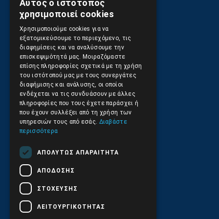
Αυτός ο ιστότοπος
GREEK
χρησιμοποιεί cookies
ENGLISH
Χρησιμοποιούμε cookies για να
εξατομικεύσουμε το περιεχόμενο, τις
διαφημίσεις και να αναλύσουμε την
Πληροφορίες
επισκεψιμότητά μας. Μοιραζόμαστε
επίσης πληροφορίες σχετικά με τη χρήση
του ιστότοπού μας με τους συνεργάτες
Όροι Χρήσης Ιστοσελίδας
διαφήμισης και ανάλυσης, οι οποίοι
ενδέχεται να τις συνδυάσουν με άλλες
πληροφορίες που τους έχετε παράσχει ή
Πολιτική Απορρήτου
που έχουν συλλέξει από τη χρήση των
υπηρεσιών τους από εσάς.
Διαβάστε
Ασφάλεια Συναλλαγών
περισσότερα
Αποστολές και Πληρωμές
ΑΠΟΛΎΤΩΣ ΑΠΑΡΑΊΤΗΤΑ
ΑΠΌΔΟΣΗΣ
Επιστροφές και Ακυρώσεις
ΣΤΌΧΕΥΣΗΣ
ΛΕΙΤΟΥΡΓΙΚΌΤΗΤΑΣ