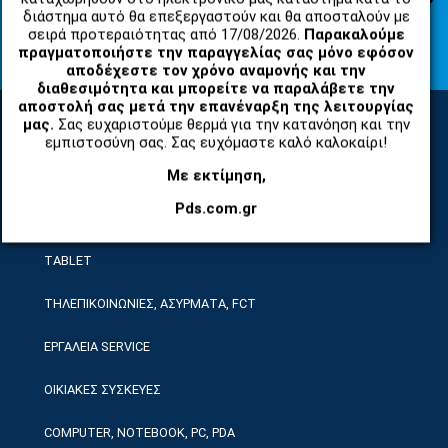
διάστημα αυτό θα επεξεργαστούν και θα αποσταλούν με
Συμφωνώ με τους
Όροι Χρήσης Ιστοσελίδας
και τη
Πολιτική
σειρά προτεραιότητας από 17/08/2026.
Παρακαλούμε
Απορρήτου
πραγματοποιήστε την παραγγελίας σας μόνο εφόσον
αποδέχεστε τον χρόνο αναμονής και την
διαθεσιμότητα και μπορείτε να παραλάβετε την
αποστολή σας μετά την επανέναρξη της λειτουργίας
μας.
Σας ευχαριστούμε θερμά για την κατανόηση και την
εμπιστοσύνη σας. Σας ευχόμαστε καλό καλοκαίρι!
ΚΑΤΗΓΟΡΙΕΣ
Με εκτίμηση,
Pds.com.gr
ΑΝΤΑΛΛΑΚΤΙΚΑ ΚΑΙ ΑΞΕΣΟΥΑΡ ΚΙΝΗΤΩΝ ΤΗΛΕΦΩΝΩΝ
TABLET
ΤΗΛΕΠΙΚΟΙΝΩΝΙΕΣ, ΑΣΥΡΜΑΤΑ, FCT
ΕΡΓΑΛΕΙΑ SERVICE
ΟΙΚΙΑΚΕΣ ΣΥΣΚΕΥΕΣ
COMPUTER, NOTEBOOK, PC, PDA