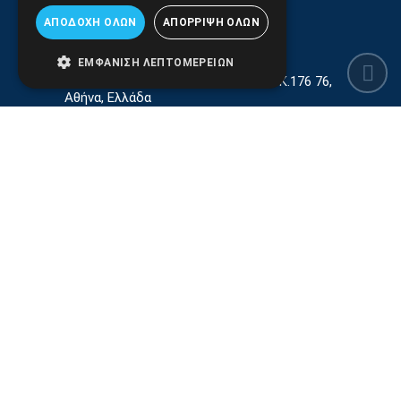
ΑΠΟΔΟΧΉ ΌΛΩΝ
ΑΠΌΡΡΙΨΗ ΌΛΩΝ
ΕΜΦΆΝΙΣΗ ΛΕΠΤΟΜΕΡΕΙΏΝ
Γεωργίου Κρέμου 13-17, Καλλιθέα, Τ.Κ.176 76,
Αθήνα, Ελλάδα
210.9566.401
(11.30-17.00)
210.9566.
402
Email:
info@pds.com.gr
Εξυπηρέτηση Κοινού Δευτέρα έως Παρασκευή,
11:30 - 17.00
Αρ. ΓΕΜΗ 6204101000 | Αρ. ΕΜΠΑ 6832