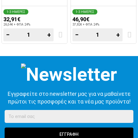
1-3 ΗΜΕΡΕΣ
1-3 ΗΜΕΡΕΣ
32,91€
46,90€
26,54€ + ΦΠΑ 24%
37,82€ + ΦΠΑ 24%
−
+
−
+
Εγγραφείτε στο newsletter μας για να μαθαίνετε
πρώτοι τις προσφορές και τα νέα μας προϊόντα!
ΕΓΓΡΑΦΗ