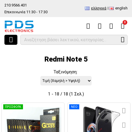
210.9566.401
ελληνικά
english
Επικοινωνία 11:30 - 17:30
0
HOME
Ανά Μάρκα - Μοντέλο
Κινητά
Xiaomi
Redmi Note serie
Redmi Note 5
Ταξινόμηση:
1 - 18 / 18 (1 Σελ.)
ΠΡΟΣΦΟΡΑ
ΝΕΟ