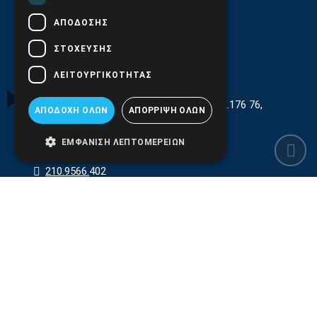
ΑΠΌΔΟΣΗΣ
ΣΤΌΧΕΥΣΗΣ
ΛΕΙΤΟΥΡΓΙΚΌΤΗΤΑΣ
Γεωργίου Κρέμου 13-17, Καλλιθέα, Τ.Κ.176 76,
ΑΠΟΔΟΧΉ ΌΛΩΝ
ΑΠΌΡΡΙΨΗ ΌΛΩΝ
Αθήνα, Ελλάδα
ΕΜΦΆΝΙΣΗ ΛΕΠΤΟΜΕΡΕΙΏΝ
210.9566.401
(11.30-17.00)
210.9566.
402
Email:
info@pds.com.gr
Εξυπηρέτηση Κοινού Δευτέρα έως Παρασκευή,
11:30 - 17.00
Αρ. ΓΕΜΗ 6204101000 | Αρ. ΕΜΠΑ 6832