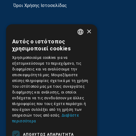
Όροι Χρήσης Ιστοσελίδας
×
Πολιτική Απορρήτου
Αυτός ο ιστότοπος
GREEK
χρησιμοποιεί cookies
ENGLISH
Χρησιμοποιούμε cookies για να
Ασφάλεια Συναλλαγών
εξατομικεύσουμε το περιεχόμενο, τις
διαφημίσεις και να αναλύσουμε την
επισκεψιμότητά μας. Μοιραζόμαστε
επίσης πληροφορίες σχετικά με τη χρήση
Αποστολές και Πληρωμές
του ιστότοπού μας με τους συνεργάτες
διαφήμισης και ανάλυσης, οι οποίοι
ενδέχεται να τις συνδυάσουν με άλλες
πληροφορίες που τους έχετε παράσχει ή
που έχουν συλλέξει από τη χρήση των
Επιστροφές και Ακυρώσεις
υπηρεσιών τους από εσάς.
Διαβάστε
περισσότερα
ΑΠΟΛΎΤΩΣ ΑΠΑΡΑΊΤΗΤΑ