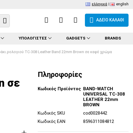
ελληνικά
english
ΑΔΕΙΟ ΚΑΛΑΘΙ
ΥΠΟΛΟΓΙΣΤΕΣ
GADGETS
BRANDS
άκι ρολογιού TC-308 Leather Band 22mm Brown σε καφέ χρώμα
8
Πληροφορίες
n σε
Κωδικός Προϊόντος
BAND-WATCH
UNIVERSAL TC-308
LEATHER 22mm
BROWN
Κωδικός SKU
cod0028442
Κωδικός EAN
8596311084812