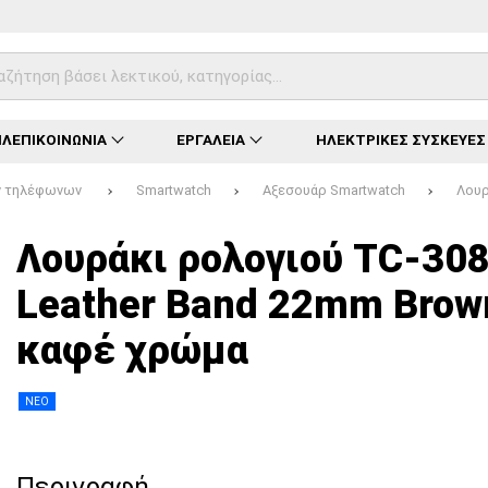
ΛΕΠΙΚΟΙΝΩΝΙΑ
ΕΡΓΑΛΕΙΑ
ΗΛΕΚΤΡΙΚΕΣ ΣΥΣΚΕΥΕΣ
ών τηλέφωνων
Smartwatch
Αξεσουάρ Smartwatch
Λουρ
Φόρτωση...
Φόρτωση...
Φόρτωση...
Φόρτωση...
Φόρτωση...
Φόρτωση...
Φόρτωση...
Λουράκι ρολογιού TC-30
Leather Band 22mm Brow
καφέ χρώμα
ΝΕΟ
Περιγραφή