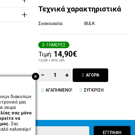
Τεχνικά χαρακτηριστικά
Συσκευασία
BULK
3-7 ΗΜΕΡΕΣ
14,90€
Τιμή:
12,02€
+ ΦΠΑ 24%
−
+
ΑΓΟΡΑ
+
ΑΓΑΠΗΜΕΝΟ!
ΣΥΓΚΡΙΣΗ
ρινών διακοπών
κτρονικό μας
ε σειρά
λίας σας μόνο
ορείτε να
μας.
Σας
αλό καλοκαίρι!
ΕΓΓΡΑΦΗ