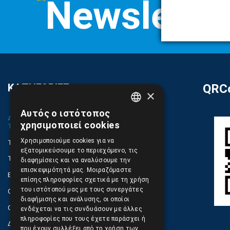
ΚΑΤΗΓΟΡΙΕΣ
QRCo
×
Αυτός ο ιστότοπος
GREEK
ΑΝΤΑΛΛΑΚΤΙΚΑ ΚΑΙ ΑΞΕΣΟΥΑΡ ΚΙΝΗΤΩΝ
χρησιμοποιεί cookies
ΤΗΛΕΦΩΝΩΝ
ENGLISH
Χρησιμοποιούμε cookies για να
TABLET
εξατομικεύσουμε το περιεχόμενο, τις
ΤΗΛΕΠΙΚΟΙΝΩΝΙΕΣ, ΑΣΥΡΜΑΤΑ, FCT
διαφημίσεις και να αναλύσουμε την
επισκεψιμότητά μας. Μοιραζόμαστε
ΕΡΓΑΛΕΙΑ SERVICE
επίσης πληροφορίες σχετικά με τη χρήση
του ιστότοπού μας με τους συνεργάτες
ΟΙΚΙΑΚΕΣ ΣΥΣΚΕΥΕΣ
διαφήμισης και ανάλυσης, οι οποίοι
COMPUTER, NOTEBOOK, PC, PDA
ενδέχεται να τις συνδυάσουν με άλλες
πληροφορίες που τους έχετε παράσχει ή
ΔΙΑΦΟΡΑ ΠΡΟΙΟΝΤΑ
που έχουν συλλέξει από τη χρήση των