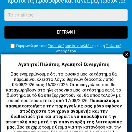
πρώτοι τις προσφορές και τα νέα μας προϊόντα!
ΕΓΓΡΑΦΗ
Συμφωνώ με τους
Όροι Χρήσης Ιστοσελίδας
και τη
Πολιτική
Απορρήτου
+
Αγαπητοί Πελάτες, Αγαπητοί Συνεργάτες
Σας ενημερώνουμε ότι το φυσικό μας κατάστημα θα
παραμείνει κλειστό λόγω θερινών διακοπών από
ΚΑΤΗΓΟΡΙΕΣ
03/08/2026 έως 16/08/2026. Οι παραγγελίες που θα
καταχωρηθούν στο ηλεκτρονικό μας κατάστημα κατά το
διάστημα αυτό θα επεξεργαστούν και θα αποσταλούν με
σειρά προτεραιότητας από 17/08/2026.
Παρακαλούμε
ΑΝΤΑΛΛΑΚΤΙΚΑ ΚΑΙ ΑΞΕΣΟΥΑΡ ΚΙΝΗΤΩΝ ΤΗΛΕΦΩΝΩΝ
πραγματοποιήστε την παραγγελίας σας μόνο εφόσον
αποδέχεστε τον χρόνο αναμονής και την
TABLET
διαθεσιμότητα και μπορείτε να παραλάβετε την
αποστολή σας μετά την επανέναρξη της λειτουργίας
μας.
Σας ευχαριστούμε θερμά για την κατανόηση και την
ΤΗΛΕΠΙΚΟΙΝΩΝΙΕΣ, ΑΣΥΡΜΑΤΑ, FCT