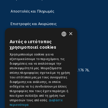
Αποστολές και Πληρωμές
Επιστροφές και Ακυρώσεις
×
Αυτός ο ιστότοπος
GREEK
χρησιμοποιεί cookies
ENGLISH
Χρησιμοποιούμε cookies για να
εξατομικεύσουμε το περιεχόμενο, τις
διαφημίσεις και να αναλύσουμε την
επισκεψιμότητά μας. Μοιραζόμαστε
Γεωργίου Κρέμου 13-17, Καλλιθέα, Τ.Κ.176 76,
επίσης πληροφορίες σχετικά με τη χρήση
Αθήνα, Ελλάδα
του ιστότοπού μας με τους συνεργάτες
διαφήμισης και ανάλυσης, οι οποίοι
210.9566.401
(11.30-17.00)
ενδέχεται να τις συνδυάσουν με άλλες
πληροφορίες που τους έχετε παράσχει ή
210.9566.
402
που έχουν συλλέξει από τη χρήση των
υπηρεσιών τους από εσάς.
Διαβάστε
Email:
info@pds.com.gr
περισσότερα